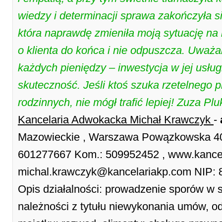
wiedzy i determinacji sprawa zakończyła 
która naprawdę zmieniła moją sytuację na
o klienta do końca i nie odpuszcza. Uważam
każdych pieniędzy – inwestycja w jej usługi
skuteczność. Jeśli ktoś szuka rzetelnego 
rodzinnych, nie mógł trafić lepiej! Zuza Plu
Kancelaria Adwokacka Michał Krawczyk
-
Mazowieckie , Warszawa Powązkowska 40 
601277667 Kom.: 509952452 , www.kancela
michal.krawczyk@kancelariakp.com NIP: 
Opis działalności: prowadzenie sporów w 
należności z tytułu niewykonania umów, 