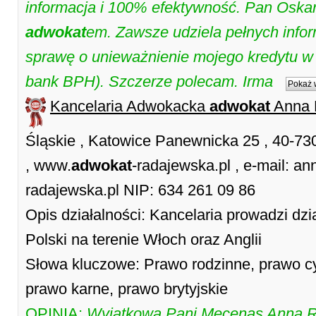
informacja i 100% efektywność. Pan Oskar
adwokat
em. Zawsze udziela pełnych infor
sprawę o unieważnienie mojego kredytu 
bank BPH). Szczerze polecam. Irma
Pokaż 
Kancelaria Adwokacka
adwokat
Anna 
Śląskie , Katowice Panewnicka 25 , 40-7
, www.
adwokat
-radajewska.pl , e-mail: 
radajewska.pl NIP: 634 261 09 86
Opis działalności: Kancelaria prowadzi dz
Polski na terenie Włoch oraz Anglii
Słowa kluczowe: Prawo rodzinne, prawo c
prawo karne, prawo brytyjskie
OPINIA:
Wyjątkowa Pani Mecenas Anna R