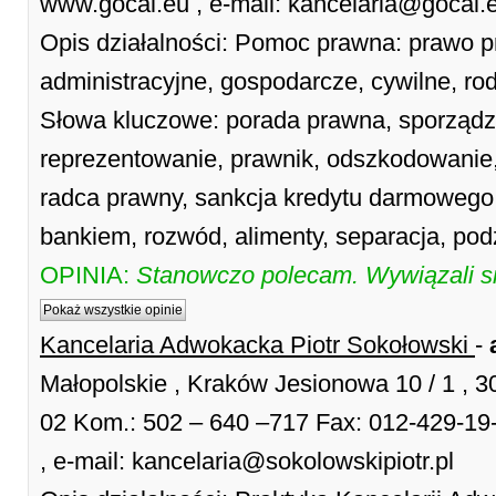
www.gocal.eu , e-mail: kancelaria@gocal
Opis działalności: Pomoc prawna: prawo p
administracyjne, gospodarcze, cywilne, ro
Słowa kluczowe: porada prawna, sporząd
reprezentowanie, prawnik, odszkodowanie
radca prawny, sankcja kredytu darmowego
bankiem, rozwód, alimenty, separacja, pod
OPINIA:
Stanowczo polecam. Wywiązali s
Pokaż wszystkie opinie
Kancelaria Adwokacka Piotr Sokołowski
-
Małopolskie , Kraków Jesionowa 10 / 1 , 
02 Kom.: 502 – 640 –717 Fax: 012-429-19-5
, e-mail: kancelaria@sokolowskipiotr.pl