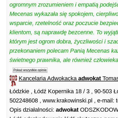
ogromnym zrozumieniem i empatią podejść
Mecenas wykazała się spokojem, cierpliwośc
wsparcie, rzetelność oraz poczucie bezpie
klientom, są naprawdę bezcenne. To wyjąt
którym jest ogrom dobra, życzliwości i sz
przekonaniem polecam Panią Mecenas każde
świetnego prawnika, ale również człowieka
Pokaż wszystkie opinie
Kancelaria Adwokacka
adwokat
Tomas
Łódzkie , Łódź Kopernika 18 / 3 , 90-503 Ł
502248608 , www.krakowinski.pl , e-mail:
Opis działalności:
adwokat
ODSZKODOWAN