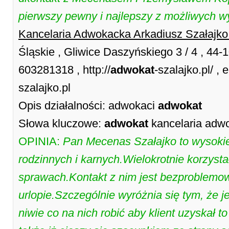
pierwszy pewny i najlepszy z możliwych w
Kancelaria Adwokacka Arkadiusz Szałajk
Śląskie , Gliwice Daszyńskiego 3 / 4 , 44-
603281318 , http://
adwokat
-szalajko.pl/ ,
szalajko.pl
Opis działalności: adwokaci
adwokat
Słowa kluczowe:
adwokat
kancelaria adw
OPINIA:
Pan Mecenas Szałajko to wysokiej
rodzinnych i karnych.Wielokrotnie korzyst
sprawach.Kontakt z nim jest bezproblemow
urlopie.Szczególnie wyróżnia się tym, że 
niwie co na nich robić aby klient uzyskał