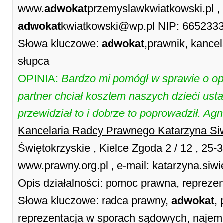
www.
adwokat
przemyslawkwiatkowski.pl , 
adwokat
kwiatkowski@wp.pl NIP: 665233
Słowa kluczowe:
adwokat
,prawnik, kancel
słupca
OPINIA:
Bardzo mi pomógł w sprawie o op
partner chciał kosztem naszych dzieći ust
przewidział to i dobrze to poprowadził. Ag
Kancelaria Radcy Prawnego Katarzyna Si
Świętokrzyskie , Kielce Zgoda 2 / 12 , 25-
www.prawny.org.pl , e-mail: katarzyna.siw
Opis działalności: pomoc prawna, repreze
Słowa kluczowe: radca prawny,
adwokat
,
reprezentacja w sporach sądowych, najem