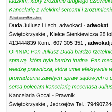
ludzkim, który zrozumie drugiego człowiek
Kancelarię z wielkimi sercami i zrozumie
Pokaż wszystkie opinie
Duda Juliusz i Lech, adwokaci
-
adwokat
Świętokrzyskie , Kielce Sienkiewicza 28 lok
413444839 Kom.: 607 305 351 ,
adwokat
j
OPINIA:
Pan Juliusz Duda bardzo rzetelni
sprawę, która była bardzo trudna. Pan me
wiedzę prawniczą, którą umie efektywnie 
prowadzenia zawiłych spraw sądowych o c
serca polecam kancelarię mecenasa Juliu
Kancelaria Gocal
- Prawnik
Świętokrzyskie , Jędrzejów Tel.: 7949072