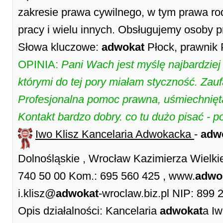
zakresie prawa cywilnego, w tym prawa ro
pracy i wielu innych. Obsługujemy osoby p
Słowa kluczowe:
adwokat
Płock, prawnik 
OPINIA:
Pani Wach jest myślę najbardzie
którymi do tej pory miałam styczność. Zauf
Profesjonalna pomoc prawna, uśmiechnięta
Kontakt bardzo dobry. co tu dużo pisać - 
Iwo Klisz Kancelaria Adwokacka
-
adw
Dolnośląskie , Wrocław Kazimierza Wielkie
740 50 00 Kom.: 695 560 425 , www.
adwo
i.klisz@
adwokat
-wroclaw.biz.pl NIP: 899 
Opis działalności: Kancelaria
adwokat
a Iw