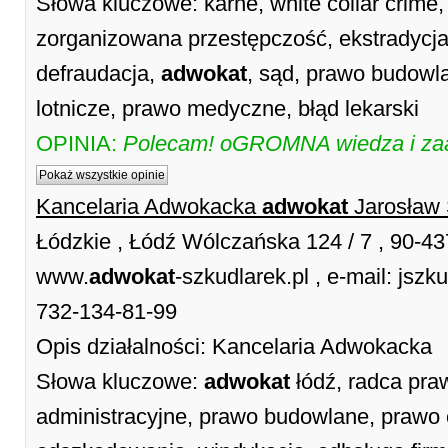
Słowa kluczowe: karne, white collar crime
zorganizowana przestępczość, ekstradycja
defraudacja,
adwokat
, sąd, prawo budowl
lotnicze, prawo medyczne, błąd lekarski
OPINIA:
Polecam! oGROMNA wiedza i za
Pokaż wszystkie opinie
Kancelaria Adwokacka
adwokat
Jarosław 
Łódzkie , Łódź Wólczańska 124 / 7 , 90-4
www.
adwokat
-szkudlarek.pl , e-mail: jsz
732-134-81-99
Opis działalności: Kancelaria Adwokacka
Słowa kluczowe:
adwokat
łódź, radca pra
administracyjne, prawo budowlane, prawo 