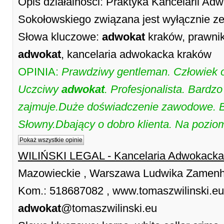
Opis działalności: Praktyka Kancelarii Adw
Sokołowskiego związana jest wyłącznie z
Słowa kluczowe:
adwokat
kraków, prawnik
adwokat
, kancelaria adwokacka kraków
OPINIA:
Prawdziwy gentleman. Człowiek 
Uczciwy
adwokat
. Profesjonalista. Bardz
zajmuje.Duże doświadczenie zawodowe. Ba
Słowny.Dbający o dobro klienta. Na pozio
Pokaż wszystkie opinie
WILIŃSKI LEGAL - Kancelaria Adwokacka
Mazowieckie , Warszawa Ludwika Zamenho
Kom.: 518687082 , www.tomaszwilinski.eu 
adwokat
@tomaszwilinski.eu