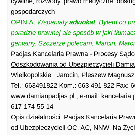
cywilne, rozwody, prawo medyczne, obsł
gospodarczych
OPINIA:
Wspaniały
adwokat
. Byłem co p
poradzie prawnej ale sposób w jaki tłumac
genialny. Szczerze polecam. Marcin. Marci
Padjas Kancelaria Prawna - Procesy Sądo
Odszkodowania od Ubezpieczycieli Damia
Wielkopolskie , Jarocin, Pleszew Magnusze
Tel.: 663491822 Kom.: 663 491 822 Fax: 
www.damianpadjas.pl , e-mail: kancelari
617-174-55-14
Opis działalności: Padjas Kancelaria Pr
od Ubezpieczycieli OC, AC, NNW, Na Życi