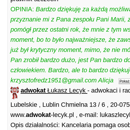
OPINIA:
Bardzo dziękuję za każdą możli
przyznanie mi z Pana zespołu Pani Marii,
pomógł przez ostatni rok, że mnie z tym w
moment, bo to było najważniejsze, że zaws
już był krytyczny moment, mimo, że nie mó
Pan zrobił bardzo dużo, jest Pan bardzo d
człowiekiem. Bardzo, ale to bardzo dziękuj
krzysztofredz1951@gmail.com Alicja
Pokaż 
adwokat
Łukasz Lecyk
- adwokaci i ra
Lubelskie , Lublin Chmielna 13 / 6 , 20-07
www.
adwokat
-lecyk.pl , e-mail: lukasz
Opis działalności: Kancelaria pomaga oso