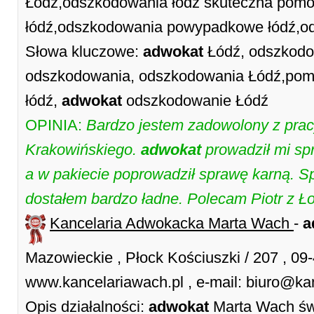
Łódź,odszkodowania łódź skuteczna pom
łódź,odszkodowania powypadkowe łódź,od
Słowa kluczowe:
adwokat
Łódź, odszkodo
odszkodowania, odszkodowania Łódź,pom
łódź,
adwokat
odszkodowanie Łódź
OPINIA:
Bardzo jestem zadowolony z pra
Krakowińskiego.
adwokat
prowadził mi s
a w pakiecie poprowadził sprawę karną. 
dostałem bardzo ładne. Polecam Piotr z Ł
Kancelaria Adwokacka Marta Wach
-
a
Mazowieckie , Płock Kościuszki / 207 , 09
www.kancelariawach.pl , e-mail: biuro@ka
Opis działalności:
adwokat
Marta Wach św