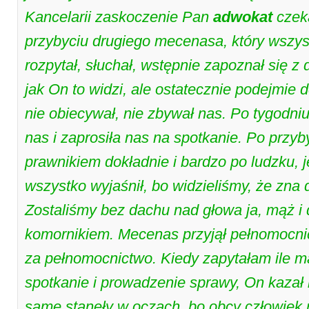
Kancelarii zaskoczenie Pan
adwokat
czeka
przybyciu drugiego mecenasa, który wszys
rozpytał, słuchał, wstępnie zapoznał się 
jak On to widzi, ale ostatecznie podejmie 
nie obiecywał, nie zbywał nas. Po tygodni
nas i zaprosiła nas na spotkanie. Po przy
prawnikiem dokładnie i bardzo po ludzku, 
wszystko wyjaśnił, bo widzieliśmy, że zna
Zostaliśmy bez dachu nad głowa ja, mąż i 
komornikiem. Mecenas przyjął pełnomocnict
za pełnomocnictwo. Kiedy zapytałam ile m
spotkanie i prowadzenie sprawy, On kazał 
same stanęły w oczach, bo obcy człowiek