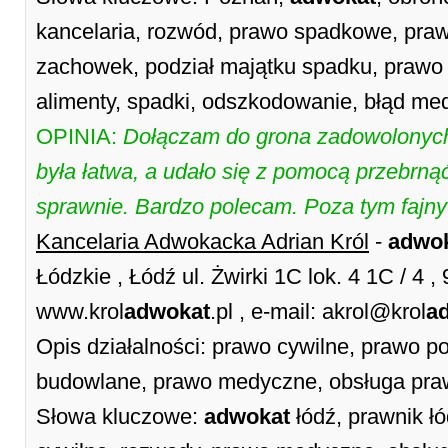
kancelaria, rozwód, prawo spadkowe, praw
zachowek, podział majątku spadku, prawo
alimenty, spadki, odszkodowanie, błąd me
OPINIA:
Dołączam do grona zadowolonych 
była łatwa, a udało się z pomocą przebrną
sprawnie. Bardzo polecam. Poza tym fajny
Kancelaria Adwokacka Adrian Król
-
adwo
Łódzkie , Łódź ul. Żwirki 1C lok. 4 1C / 4
www.krol
adwokat
.pl , e-mail: akrol@krol
a
Opis działalności: prawo cywilne, prawo 
budowlane, prawo medyczne, obsługa pr
Słowa kluczowe:
adwokat
łódź, prawnik łó