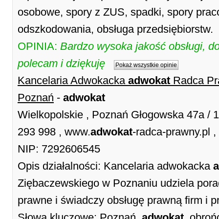
osobowe, spory z ZUS, spadki, spory prac
odszkodowania, obsługa przedsiębiorstw.
OPINIA:
Bardzo wysoka jakość obsługi, d
polecam i dziękuję
Pokaż wszystkie opinie
Kancelaria Adwokacka
adwokat
Radca Pr
Poznań
-
adwokat
Wielkopolskie , Poznań Głogowska 47a / 
293 998 , www.
adwokat
-radca-prawny.pl 
NIP: 7292606545
Opis działalności: Kancelaria adwokacka
Ziębaczewskiego w Poznaniu udziela pora
prawne i świadczy obsługę prawną firm i p
Słowa kluczowe: Poznań,
adwokat
, obroń