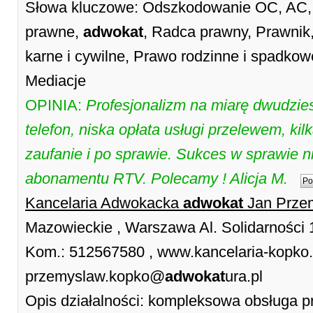
Słowa kluczowe: Odszkodowanie OC, AC, 
prawne,
adwokat
, Radca prawny, Prawnik
karne i cywilne, Prawo rodzinne i spadkow
Mediacje
OPINIA:
Profesjonalizm na miarę dwudzie
telefon, niska opłata usługi przelewem, kil
zaufanie i po sprawie. Sukces w sprawie 
abonamentu RTV. Polecamy ! Alicja M.
Po
Kancelaria Adwokacka
adwokat
Jan Prze
Mazowieckie , Warszawa Al. Solidarności 
Kom.: 512567580 , www.kancelaria-kopko.pl
przemyslaw.kopko@
adwokat
ura.pl
Opis działalności: kompleksowa obsługa p