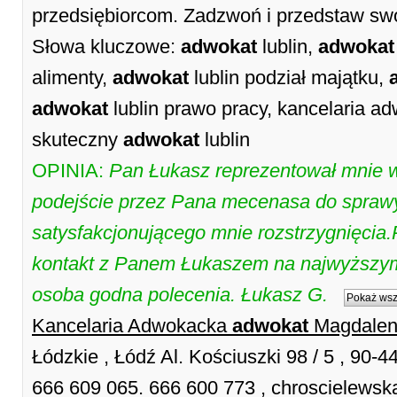
przedsiębiorcom. Zadzwoń i przedstaw swó
Słowa kluczowe:
adwokat
lublin,
adwokat
alimenty,
adwokat
lublin podział majątku,
adwokat
lublin prawo pracy, kancelaria ad
skuteczny
adwokat
lublin
OPINIA:
Pan Łukasz reprezentował mnie w
podejście przez Pana mecenasa do spraw
satysfakcjonującego mnie rozstrzygnięcia.
kontakt z Panem Łukaszem na najwyższym
osoba godna polecenia. Łukasz G.
Pokaż wsz
Kancelaria Adwokacka
adwokat
Magdalen
Łódzkie , Łódź Al. Kościuszki 98 / 5 , 90-
666 609 065. 666 600 773 , chroscielewska