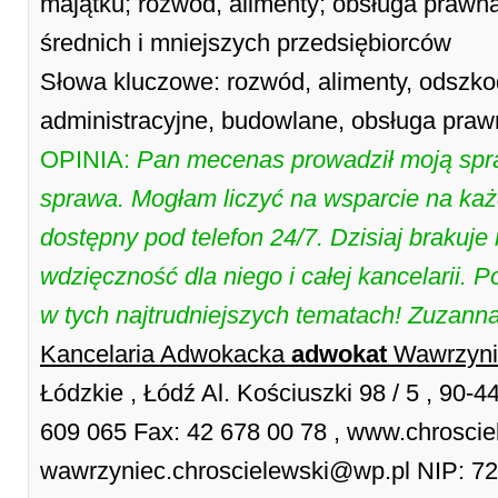
majątku; rozwod, alimenty; obsługa praw
średnich i mniejszych przedsiębiorców
Słowa kluczowe: rozwód, alimenty, odszko
administracyjne, budowlane, obsługa prawn
OPINIA:
Pan mecenas prowadził moją spra
sprawa. Mogłam liczyć na wsparcie na ka
dostępny pod telefon 24/7. Dzisiaj brakuje
wdzięczność dla niego i całej kancelarii.
w tych najtrudniejszych tematach! Zuzann
Kancelaria Adwokacka
adwokat
Wawrzyni
Łódzkie , Łódź Al. Kościuszki 98 / 5 , 90-4
609 065 Fax: 42 678 00 78 , www.chrosciel
wawrzyniec.chroscielewski@wp.pl NIP: 7