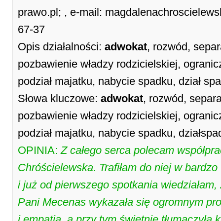
prawo.pl; , e-mail: magdalenachroscielew
67-37
Opis działalności:
adwokat
, rozwód, separ
pozbawienie władzy rodzicielskiej, ogranicz
podział majatku, nabycie spadku, dział sp
Słowa kluczowe:
adwokat
, rozwód, separa
pozbawienie władzy rodzicielskiej, ogranic
podział majatku, nabycie spadku, działspa
OPINIA:
Z całego serca polecam współpr
Chróścielewska. Trafiłam do niej w bardz
i już od pierwszego spotkania wiedziałam,
Pani Mecenas wykazała się ogromnym pr
i empatią, a przy tym świetnie tłumaczyła k