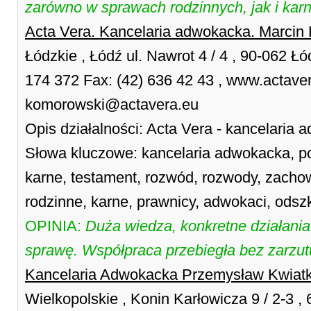
zarówno w sprawach rodzinnych, jak i ka
Acta Vera. Kancelaria adwokacka. Marci
Łódzkie , Łódź ul. Nawrot 4 / 4 , 90-062 Łó
174 372 Fax: (42) 636 42 43 , www.actavera
komorowski@actavera.eu
Opis działalności: Acta Vera - kancelaria
Słowa kluczowe: kancelaria adwokacka, po
karne, testament, rozwód, rozwody, zacho
rodzinne, karne, prawnicy, adwokaci, ods
OPINIA:
Duża wiedza, konkretne działani
sprawę. Współpraca przebiegła bez zarzu
Kancelaria Adwokacka Przemysław Kwiat
Wielkopolskie , Konin Karłowicza 9 / 2-3 ,