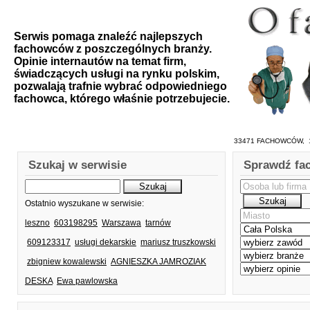
Serwis pomaga znaleźć najlepszych
fachowców z poszczególnych branży.
Opinie internautów na temat firm,
świadczących usługi na rynku polskim,
pozwalają trafnie wybrać odpowiedniego
fachowca, którego właśnie potrzebujecie.
33471 FACHOWCÓW, 1
Szukaj w serwisie
Sprawdź fa
Ostatnio wyszukane w serwisie:
leszno
603198295
Warszawa
tarnów
609123317
usługi dekarskie
mariusz truszkowski
zbigniew kowalewski
AGNIESZKA JAMROZIAK
DESKA
Ewa pawlowska