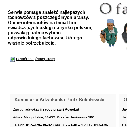
Serwis pomaga znaleźć najlepszych
fachowców z poszczególnych branży.
Opinie internautów na temat firm,
świadczących usługi na rynku polskim,
pozwalają trafnie wybrać
odpowiedniego fachowca, którego
właśnie potrzebujecie.
Powrót do głównej strony
Kancelaria Adwokacka Piotr Sokołowski
O
Zawód:
adwokaci i radcy prawni Adwokat
Ja
Adres:
Małopolskie, 30-221 Kraków Jesionowa 10/1
Te
Telefon:
012–429–39–02
Kom.
502 – 640 –717
Fax:
012-429-
Ce