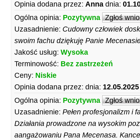
Opinia dodana przez:
Anna
dnia:
01.1
Ogólna opinia:
Pozytywna
Zgłoś wni
Uzasadnienie:
Cudowny człowiek dosko
swoim fachu dziękuję Panie Mecenasi
Jakość usług:
Wysoka
Terminowość:
Bez zastrzeżeń
Ceny:
Niskie
Opinia dodana przez:
dnia:
12.05.2025
Ogólna opinia:
Pozytywna
Zgłoś wni
Uzasadnienie:
Pełen profesjonalizm i
Działania prowadzone na wysokim pozi
aangażowaniu Pana Mecenasa. Kancela