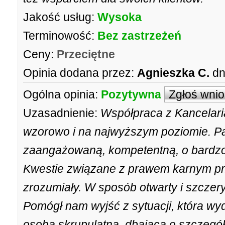
Jakość usług:
Wysoka
Terminowość:
Bez zastrzeżeń
Ceny:
Przeciętne
Opinia dodana przez:
Agnieszka C.
dn
Ogólna opinia:
Pozytywna
Zgłoś wni
Uzasadnienie:
Współpraca z Kancelar
wzorowo i na najwyższym poziomie. P
zaangażowaną, kompetentną, o bardzo w
Kwestie związane z prawem karnym prz
zrozumiały. W sposób otwarty i szczery
Pomógł nam wyjść z sytuacji, która wy
osobą skrupulatną, dbającą o szczegó