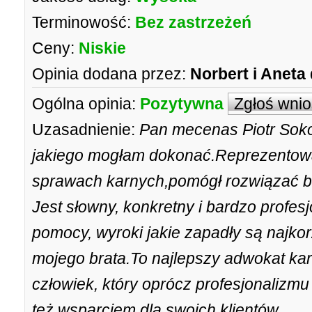
Terminowość:
Bez zastrzeżeń
Ceny:
Niskie
Opinia dodana przez:
Norbert i Aneta
Ogólna opinia:
Pozytywna
Zgłoś wni
Uzasadnienie:
Pan mecenas Piotr Soko
jakiego mogłam dokonać.Reprezentował
sprawach karnych,pomógł rozwiązać b
Jest słowny, konkretny i bardzo profesj
pomocy, wyroki jakie zapadły są najkor
mojego brata.To najlepszy adwokat kar
człowiek, który oprócz profesjonalizm
też wsparciem dla swoich klientów.