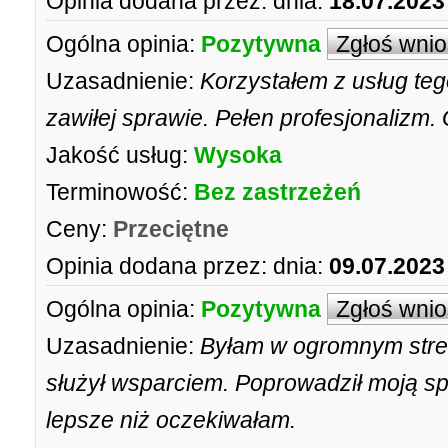
Opinia dodana przez:
dnia:
18.07.2023
Ogólna opinia:
Pozytywna
Zgłoś wni
Uzasadnienie:
Korzystałem z usług teg
zawiłej sprawie. Pełen profesjonalizm
Jakość usług:
Wysoka
Terminowość:
Bez zastrzeżeń
Ceny:
Przeciętne
Opinia dodana przez:
dnia:
09.07.2023
Ogólna opinia:
Pozytywna
Zgłoś wni
Uzasadnienie:
Byłam w ogromnym stre
służył wsparciem. Poprowadził moją sp
lepsze niż oczekiwałam.