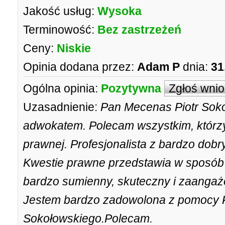
Jakość usług:
Wysoka
Terminowość:
Bez zastrzeżeń
Ceny:
Niskie
Opinia dodana przez:
Adam P
dnia:
31
Ogólna opinia:
Pozytywna
Zgłoś wni
Uzasadnienie:
Pan Mecenas Piotr Soko
adwokatem. Polecam wszystkim, którz
prawnej. Profesjonalista z bardzo dobr
Kwestie prawne przedstawia w sposób r
bardzo sumienny, skuteczny i zaanga
Jestem bardzo zadowolona z pomocy P
Sokołowskiego.Polecam.