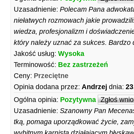
Uzasadnienie:
Polecam Pana adwokata
niełatwych rozmowach jakie prowadzil
wiedza, profesjonalizm i doświadczeni
który należy uznać za sukces. Bardzo
Jakość usług:
Wysoka
Terminowość:
Bez zastrzeżeń
Ceny:
Przeciętne
Opinia dodana przez:
Andrzej
dnia:
23
Ogólna opinia:
Pozytywna
Zgłoś wni
Uzasadnienie:
Szanowny Pan Mecenas 
tką, pomaga uporządkować życie, zamy
wybitnym karnistą działającym błyskawi