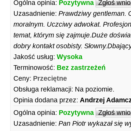
Ogólna opinia:
Pozytywna
Zgłoś wni
Uzasadnienie:
Prawdziwy gentleman. 
moralnym. Uczciwy adwokat. Profesjon
temat, którym się zajmuje.Duże dośw
dobry kontakt osobisty. Słowny.Dbający
Jakość usług:
Wysoka
Terminowość:
Bez zastrzeżeń
Ceny:
Przeciętne
Obsługa reklamacji:
Na poziomie.
Opinia dodana przez:
Andrzej Adamc
Ogólna opinia:
Pozytywna
Zgłoś wni
Uzasadnienie:
Pan Piotr wykazał się 