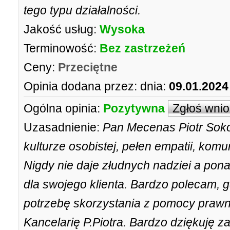
tego typu działalności.
Jakość usług:
Wysoka
Terminowość:
Bez zastrzeżeń
Ceny:
Przeciętne
Opinia dodana przez:
dnia:
09.01.2024
Ogólna opinia:
Pozytywna
Zgłoś wni
Uzasadnienie:
Pan Mecenas Piotr Soko
kulturze osobistej, pełen empatii, komu
Nigdy nie daje złudnych nadziei a pon
dla swojego klienta. Bardzo polecam, 
potrzebę skorzystania z pomocy praw
Kancelarię P.Piotra. Bardzo dziękuję 