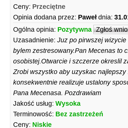
Ceny:
Przeciętne
Opinia dodana przez:
Paweł
dnia:
31.0
Ogólna opinia:
Pozytywna
Zgłoś wni
Uzasadnienie:
Juz po pirwszej wizyci
bylem zestresowany.Pan Mecenas to cz
osobistej.Otwarcie i szczerze okreslil 
Zrobi wszystko aby uzyskac najlepszy re
konsekwentnie realizuje ustalony spos
Pana Mecenasa. Pozdrawiam
Jakość usług:
Wysoka
Terminowość:
Bez zastrzeżeń
Ceny:
Niskie