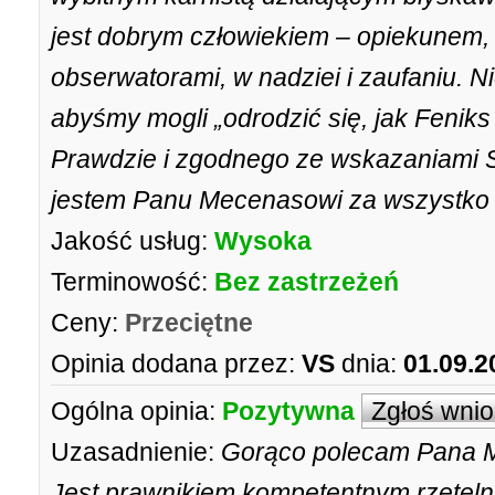
jest dobrym człowiekiem – opiekunem, 
obserwatorami, w nadziei i zaufaniu. N
abyśmy mogli „odrodzić się, jak Feniks
Prawdzie i zgodnego ze wskazaniami S
jestem Panu Mecenasowi za wszystko
Jakość usług:
Wysoka
Terminowość:
Bez zastrzeżeń
Ceny:
Przeciętne
Opinia dodana przez:
VS
dnia:
01.09.2
Ogólna opinia:
Pozytywna
Zgłoś wni
Uzasadnienie:
Gorąco polecam Pana M
Jest prawnikiem kompetentnym rzeteln