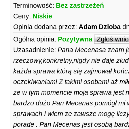
Terminowość:
Bez zastrzeżeń
Ceny:
Niskie
Opinia dodana przez:
Adam Dzioba
dn
Ogólna opinia:
Pozytywna
Zgłoś wni
Uzasadnienie:
Pana Mecenasa znam już
rzeczowy,konkretny,nigdy nie daje złud
każda sprawa którą się zajmował kończ
oczekiwaniami Z takimi osobami aż miło
ze w tym momencie moja sprawa jest n
bardzo dużo Pan Mecenas pomógł mi 
sprawach I wiem ze zawsze mogę liczy
porade . Pan Mecenas jest osobą bard