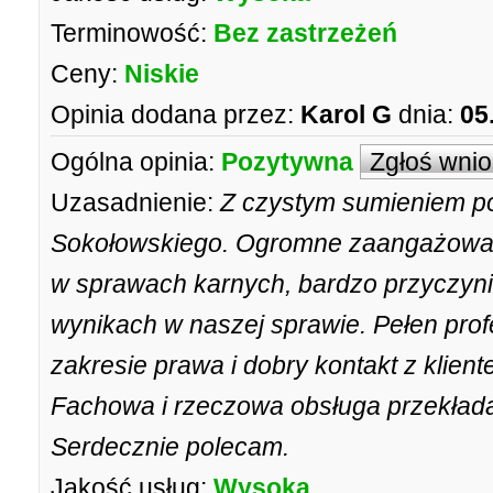
Terminowość:
Bez zastrzeżeń
Ceny:
Niskie
Opinia dodana przez:
Karol G
dnia:
05
Ogólna opinia:
Pozytywna
Zgłoś wni
Uzasadnienie:
Z czystym sumieniem po
Sokołowskiego. Ogromne zaangażowani
w sprawach karnych, bardzo przyczyni
wynikach w naszej sprawie. Pełen pro
zakresie prawa i dobry kontakt z klientem
Fachowa i rzeczowa obsługa przekłada
Serdecznie polecam.
Jakość usług:
Wysoka