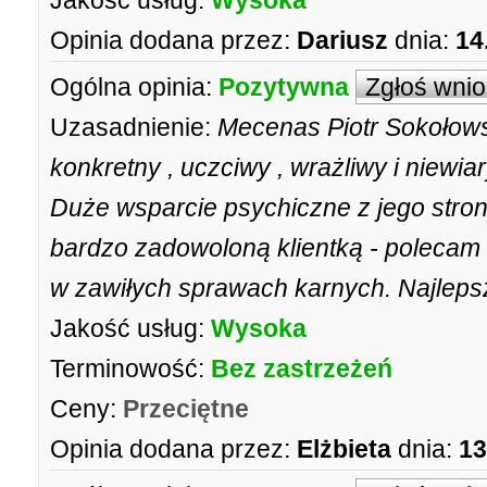
Jakość usług:
Wysoka
Opinia dodana przez:
Dariusz
dnia:
14
Ogólna opinia:
Pozytywna
Zgłoś wni
Uzasadnienie:
Mecenas Piotr Sokołowsk
konkretny , uczciwy , wrażliwy i niewi
Duże wsparcie psychiczne z jego stron
bardzo zadowoloną klientką - polecam
w zawiłych sprawach karnych. Najlep
Jakość usług:
Wysoka
Terminowość:
Bez zastrzeżeń
Ceny:
Przeciętne
Opinia dodana przez:
Elżbieta
dnia:
13