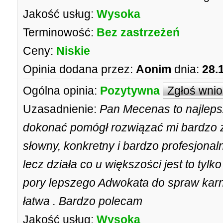
Jakość usług:
Wysoka
Terminowość:
Bez zastrzeżeń
Ceny:
Niskie
Opinia dodana przez:
Aonim
dnia:
28.
Ogólna opinia:
Pozytywna
Zgłoś wni
Uzasadnienie:
Pan Mecenas to najlep
dokonać pomógł rozwiązać mi bardzo 
słowny, konkretny i bardzo profesjonal
lecz działa co u większości jest to tyl
pory lepszego Adwokata do spraw karn
łatwa . Bardzo polecam
Jakość usług:
Wysoka