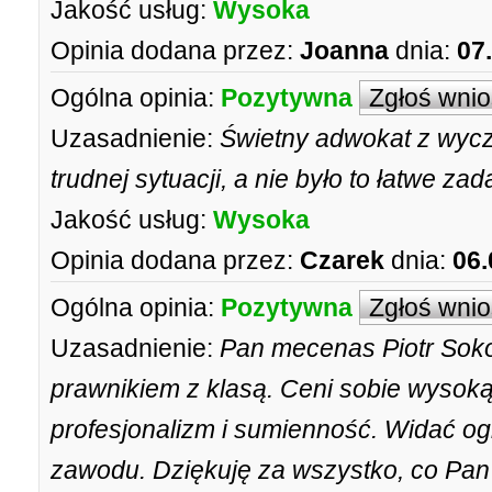
Jakość usług:
Wysoka
Opinia dodana przez:
Joanna
dnia:
07
Ogólna opinia:
Pozytywna
Zgłoś wni
Uzasadnienie:
Świetny adwokat z wycz
trudnej sytuacji, a nie było to łatwe zad
Jakość usług:
Wysoka
Opinia dodana przez:
Czarek
dnia:
06.
Ogólna opinia:
Pozytywna
Zgłoś wni
Uzasadnienie:
Pan mecenas Piotr Soko
prawnikiem z klasą. Ceni sobie wysoką 
profesjonalizm i sumienność. Widać 
zawodu. Dziękuję za wszystko, co Pan 