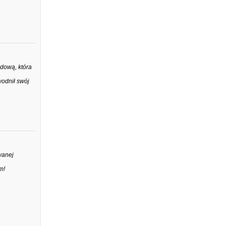
dową, która
odnił swój
wanej
m!