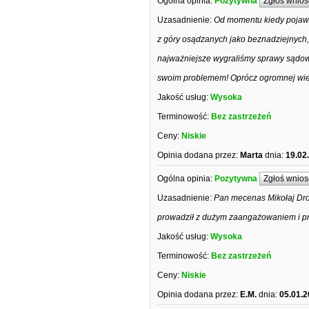
Ogólna opinia:
Pozytywna
Zgłoś wnios
Uzasadnienie:
Od momentu kiedy pojaw
z góry osądzanych jako beznadziejnych
najważniejsze wygraliśmy sprawy sądowe
swoim problemem! Oprócz ogromnej wiedz
Jakość usług:
Wysoka
Terminowość:
Bez zastrzeżeń
Ceny:
Niskie
Opinia dodana przez:
Marta
dnia:
19.02
Ogólna opinia:
Pozytywna
Zgłoś wnios
Uzasadnienie:
Pan mecenas Mikołaj Dro
prowadził z dużym zaangażowaniem i pr
Jakość usług:
Wysoka
Terminowość:
Bez zastrzeżeń
Ceny:
Niskie
Opinia dodana przez:
E.M.
dnia:
05.01.2