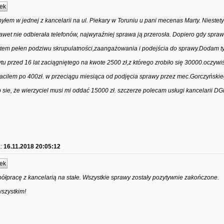
ek
yłem w jednej z kancelarii na ul. Piekary w Toruniu u pani mecenas Marty. Niestet
nawet nie odbierała telefonów, najwyraźniej sprawa ją przerosła. Dopiero gdy spraw
tem pełen podziwu skrupulatności,zaangażowania i podejścia do sprawy.Dodam ty
ytu przed 16 lat zaciągniętego na kwote 2500 zł,z którego zrobiło się 30000.oczyw
płacilem po 400zł. w przeciągu miesiąca od podjęcia sprawy przez mec.Gorczyński
sie, że wierzyciel musi mi oddać 15000 zł. szczerze polecam usługi kancelarii DG
:
16.11.2018 20:05:12
ek
ółpracę z kancelarią na stałe. Wszystkie sprawy zostały pozytywnie zakończone.
wszystkim!