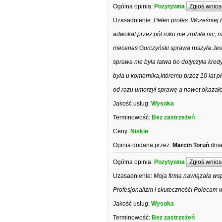
Ogólna opinia:
Pozytywna
Zgłoś wnios
Uzasadnienie:
Pełen profes. Wcześniej b
adwokat przez pół roku nie zrobiła nic, 
mecenas Gorczyński sprawa ruszyła.Jes
sprawa nie była łatwa bo dotyczyła kred
była u komornika,któremu przez 10 lat 
od razu umorzył sprawę a nawet okazało 
Jakość usług:
Wysoka
Terminowość:
Bez zastrzeżeń
Ceny:
Niskie
Opinia dodana przez:
Marcin Toruń
dnia
Ogólna opinia:
Pozytywna
Zgłoś wnios
Uzasadnienie:
Moja firma nawiązała wsp
Profesjonalizm i skuteczność! Polecam 
Jakość usług:
Wysoka
Terminowość:
Bez zastrzeżeń