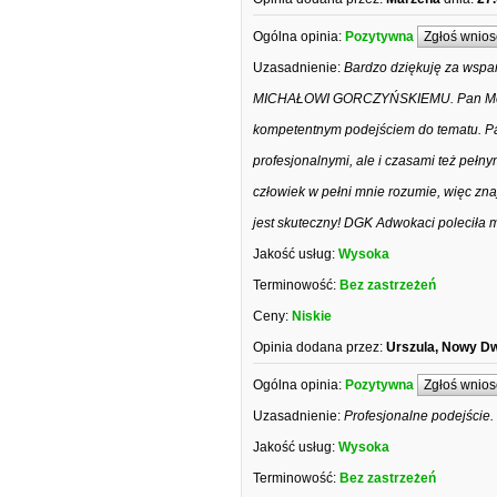
Ogólna opinia:
Pozytywna
Zgłoś wnios
Uzasadnienie:
Bardzo dziękuję za wsp
MICHAŁOWI GORCZYŃSKIEMU. Pan Mecenas
kompetentnym podejściem do tematu. Pa
profesjonalnymi, ale i czasami też pełn
człowiek w pełni mnie rozumie, więc zna
jest skuteczny! DGK Adwokaci poleciła
Jakość usług:
Wysoka
Terminowość:
Bez zastrzeżeń
Ceny:
Niskie
Opinia dodana przez:
Urszula, Nowy D
Ogólna opinia:
Pozytywna
Zgłoś wnios
Uzasadnienie:
Profesjonalne podejście
Jakość usług:
Wysoka
Terminowość:
Bez zastrzeżeń