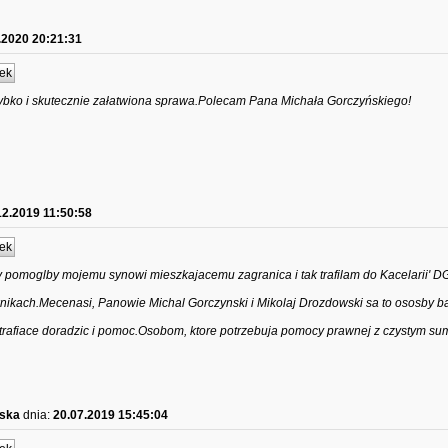
.2020 20:21:31
ek
zybko i skutecznie załatwiona sprawa.Polecam Pana Michała Gorczyńskiego!
12.2019 11:50:58
ek
 pomoglby mojemu synowi mieszkajacemu zagranica i tak trafilam do Kacelarii' 
wnikach.Mecenasi, Panowie Michal Gorczynski i Mikolaj Drozdowski sa to ososby b
otrafiace doradzic i pomoc.Osobom, ktore potrzebuja pomocy prawnej z czystym s
wska
dnia:
20.07.2019 15:45:04