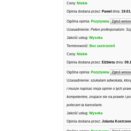
Ceny:
Niskie
Opinia dodana przez:
Pawel
dnia:
19.01
Ogólna opinia:
Pozytywna
Zgłoś wnios
Uzasadnienie:
Pełen profesjonalizm. S
Jakość usług:
Wysoka
Terminowość:
Bez zastrzeżeń
Ceny:
Niskie
Opinia dodana przez:
Elżbieta
dnia:
09.
Ogólna opinia:
Pozytywna
Zgłoś wnios
Uzasadnienie:
szukalam adwokata, ktory
i musze napisac moja opinie o tych pra
kompetentne, znajace sie na prawie i p
polecam ta kancelarie.
Jakość usług:
Wysoka
Opinia dodana przez:
Jolanta Kostrze