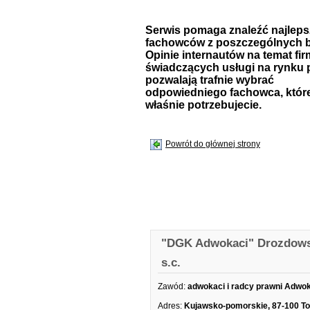
Serwis pomaga znaleźć najlep
fachowców z poszczególnych b
Opinie internautów na temat fir
świadczących usługi na rynku 
pozwalają trafnie wybrać
odpowiedniego fachowca, któr
właśnie potrzebujecie.
Powrót do głównej strony
"DGK Adwokaci" Drozdows
s.c.
Zawód:
adwokaci i radcy prawni Adwo
Adres:
Kujawsko-pomorskie, 87-100 T