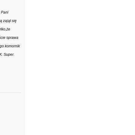
y Pani
ą zajął się
lko,że
iście sprawa
ego komornik
K. Super.