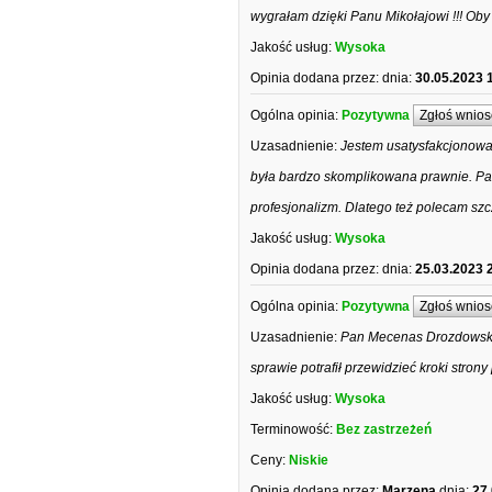
wygrałam dzięki Panu Mikołajowi !!! Oby
Jakość usług:
Wysoka
Opinia dodana przez:
dnia:
30.05.2023 
Ogólna opinia:
Pozytywna
Zgłoś wnios
Uzasadnienie:
Jestem usatysfakcjonowa
była bardzo skomplikowana prawnie. Pa
profesjonalizm. Dlatego też polecam sz
Jakość usług:
Wysoka
Opinia dodana przez:
dnia:
25.03.2023 
Ogólna opinia:
Pozytywna
Zgłoś wnios
Uzasadnienie:
Pan Mecenas Drozdowski 
sprawie potrafił przewidzieć kroki str
Jakość usług:
Wysoka
Terminowość:
Bez zastrzeżeń
Ceny:
Niskie
Opinia dodana przez:
Marzena
dnia:
27