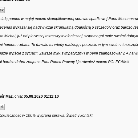
ek
aniałą pomoc w mojej mocno skomplikowanej sprawie spadkowej Panu Mecenasow
 wykazał się nadzwyczaj skrupulatną dbałością o szczegóły oraz bardzo rze
n Michał, już od pierwszej rozmowy telefonicznej, wspomagał mnie swoimi dobry
ymi humoru radami. To dawało mi wtedy nadzieję i poczucie w tym swoim nieszczęśc
jdzie wyjście z sytuacji. Zawsze miły, sympatyczny i w pełni zaangażowany. A najw
 mi bardzo dobra znajoma Pani Radca Prawny i ja również mocno POLECAM!!!
wór Maz.
dnia:
05.08.2020 01:11:10
ek
. Skuteczność w 100% wygrana sprawa. Świetny kontakt