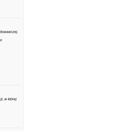
odowawczej.
 o
i, w której