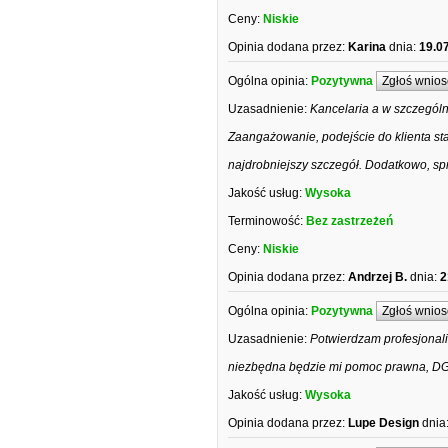
Ceny:
Niskie
Opinia dodana przez:
Karina
dnia:
19.0
Ogólna opinia:
Pozytywna
Zgłoś wnios
Uzasadnienie:
Kancelaria a w szczegól
Zaangażowanie, podejście do klienta s
najdrobniejszy szczegół. Dodatkowo, s
Jakość usług:
Wysoka
Terminowość:
Bez zastrzeżeń
Ceny:
Niskie
Opinia dodana przez:
Andrzej B.
dnia:
2
Ogólna opinia:
Pozytywna
Zgłoś wnios
Uzasadnienie:
Potwierdzam profesjonali
niezbędna będzie mi pomoc prawna, DG
Jakość usług:
Wysoka
Opinia dodana przez:
Lupe Design
dnia