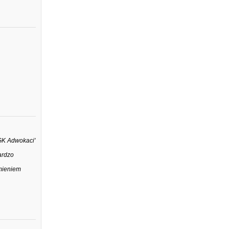
DGK Adwokaci'
ardzo
umieniem