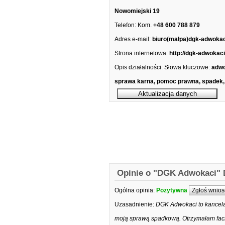
Nowomiejski 19
Telefon:
Kom.
+48 600 788 879
Adres e-mail:
biuro(małpa)dgk-adwokac
Strona internetowa:
http://dgk-adwokaci
Opis działalności:
Słowa kluczowe:
adwo
sprawa karna, pomoc prawna, spadek,
Opinie o "DGK Adwokaci" D
Ogólna opinia:
Pozytywna
Zgłoś wnios
Uzasadnienie:
DGK Adwokaci to kancela
moją sprawą spadkową. Otrzymałam fach