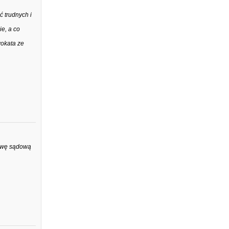
 trudnych i
e, a co
wokata ze
rawę sądową