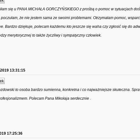
ek
iłam się u PANA MICHAŁA GORCZYŃSKIEGO z prośbą o pomoc w sytuacjach dość
, poczułam, że nie jestem sama ze swoimi problemami. Otrzymałam pomoc, wsparci
. Bardzo dziękuje, polecam każdemu kto jeszcze się waha czy zgłosić się do ad
y merytorycznej to także życzliwy i sympatyczny człowiek.
.2019 13:31:15
ek
zdowski to osoba bardzo sumienna, konkretna i co najważniejsze skuteczna. Sp
ofesjonalizmem. Polecam Pana Mikołaja serdecznie .
019 17:25:36