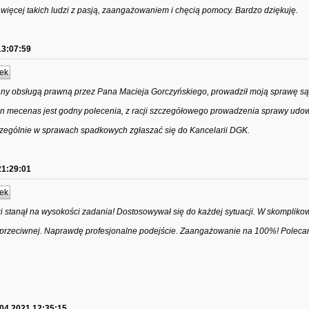
 więcej takich ludzi z pasją, zaangażowaniem i chęcią pomocy. Bardzo dziękuję.
13:07:59
ek
ny obsługą prawną przez Pana Macieja Gorczyńskiego, prowadził moją sprawę są
n mecenas jest godny polecenia, z racji szczegółowego prowadzenia sprawy udow
czególnie w sprawach spadkowych zgłaszać się do Kancelarii DGK.
21:29:01
ek
stanął na wysokości zadania! Dostosowywał się do każdej sytuacji. W skompliko
ony przeciwnej. Naprawdę profesjonalne podejście. Zaangażowanie na 100%! Poleca
.04.2021 12:35:15