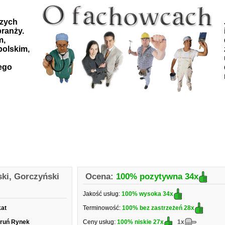
szych
ranży.
m,
polskim,
ego
ki, Gorczyński
Ocena:
100% pozytywna
34x
Jakość usług:
100% wysoka
34x
kat
Terminowość:
100% bez zastrzeżeń
28x
oruń Rynek
Ceny usług:
100% niskie
27x
1x