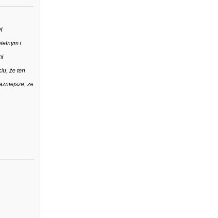
i
telnym i
mi
iu, że ten
ażniejsze, że