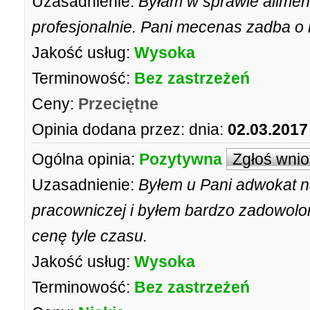
Uzasadnienie:
Byłam w sprawie alimen
profesjonalnie. Pani mecenas zadba o
Jakość usług:
Wysoka
Terminowość:
Bez zastrzeżeń
Ceny:
Przeciętne
Opinia dodana przez:
dnia:
02.03.2017
Ogólna opinia:
Pozytywna
Zgłoś wni
Uzasadnienie:
Byłem u Pani adwokat na
pracowniczej i byłem bardzo zadowolon
cenę tyle czasu.
Jakość usług:
Wysoka
Terminowość:
Bez zastrzeżeń