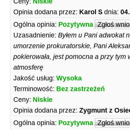
Ceny:
Niskie
Opinia dodana przez:
Karol S
dnia:
04
Ogólna opinia:
Pozytywna
Zgłoś wni
Uzasadnienie:
Byłem u Pani adwokat na
umorzenie prokuratorskie, Pani Aleks
pokierowała, jest pomocna a przy ty
atmosferę
Jakość usług:
Wysoka
Terminowość:
Bez zastrzeżeń
Ceny:
Niskie
Opinia dodana przez:
Zygmunt z Osie
Ogólna opinia:
Pozytywna
Zgłoś wni