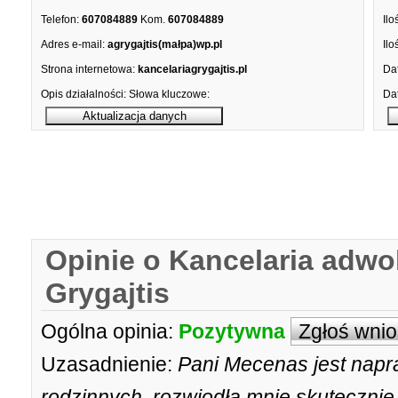
Telefon:
607084889
Kom.
607084889
Ilo
Adres e-mail:
agrygajtis(małpa)wp.pl
Ilo
Strona internetowa:
kancelariagrygajtis.pl
Dat
Opis działalności:
Słowa kluczowe:
Dat
Opinie o Kancelaria adw
Grygajtis
Ogólna opinia:
Pozytywna
Zgłoś wni
Uzasadnienie:
Pani Mecenas jest nap
rodzinnych, rozwiodła mnie skutecznie