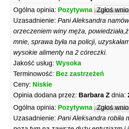
Ogólna opinia:
Pozytywna
Zgłoś wni
Uzasadnienie:
Pani Aleksandra namówi
orzeczeniem winy męża, powiedziała,
mnie, sprawa była na policji, uzyskała
wysokie alimenty na 2 córeczki.
Jakość usług:
Wysoka
Terminowość:
Bez zastrzeżeń
Ceny:
Niskie
Opinia dodana przez:
Barbara Z
dnia:
Ogólna opinia:
Pozytywna
Zgłoś wni
Uzasadnienie:
Pani Aleksandra robiła 
poza tym na zawsze duży entuzjazm i j