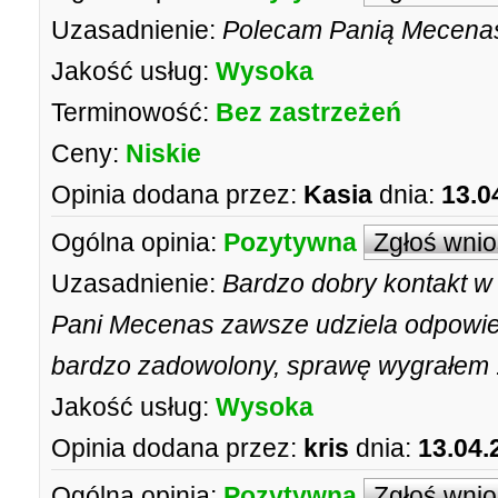
Uzasadnienie:
Polecam Panią Mecenas 
Jakość usług:
Wysoka
Terminowość:
Bez zastrzeżeń
Ceny:
Niskie
Opinia dodana przez:
Kasia
dnia:
13.0
Ogólna opinia:
Pozytywna
Zgłoś wni
Uzasadnienie:
Bardzo dobry kontakt w
Pani Mecenas zawsze udziela odpowied
bardzo zadowolony, sprawę wygrałem 
Jakość usług:
Wysoka
Opinia dodana przez:
kris
dnia:
13.04.
Ogólna opinia:
Pozytywna
Zgłoś wni