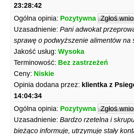
23:28:42
Ogólna opinia:
Pozytywna
Zgłoś wni
Uzasadnienie:
Pani adwokat przeprowa
sprawę o podwyższenie alimentów na sy
Jakość usług:
Wysoka
Terminowość:
Bez zastrzeżeń
Ceny:
Niskie
Opinia dodana przez:
klientka z Psieg
14:04:34
Ogólna opinia:
Pozytywna
Zgłoś wni
Uzasadnienie:
Bardzo rzetelna i skrup
bieżąco informuje, utrzymuje stały kon