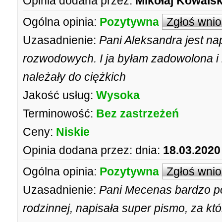
Opinia dodana przez:
Mikołaj Kowals
Ogólna opinia:
Pozytywna
Zgłoś wni
Uzasadnienie:
Pani Aleksandra jest n
rozwodowych. I ja byłam zadowolona i
należały do ciężkich
Jakość usług:
Wysoka
Terminowość:
Bez zastrzeżeń
Ceny:
Niskie
Opinia dodana przez:
dnia:
18.03.2020
Ogólna opinia:
Pozytywna
Zgłoś wni
Uzasadnienie:
Pani Mecenas bardzo p
rodzinnej, napisała super pismo, za któ