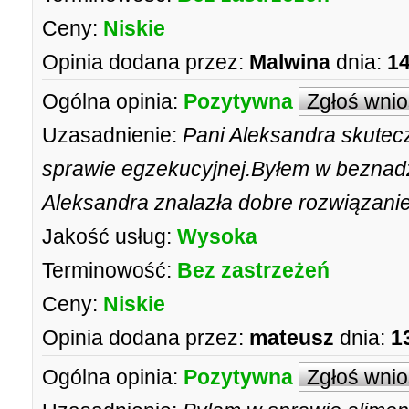
Ceny:
Niskie
Opinia dodana przez:
Malwina
dnia:
14
Ogólna opinia:
Pozytywna
Zgłoś wni
Uzasadnienie:
Pani Aleksandra skutec
sprawie egzekucyjnej.Byłem w beznadzi
Aleksandra znalazła dobre rozwiązanie
Jakość usług:
Wysoka
Terminowość:
Bez zastrzeżeń
Ceny:
Niskie
Opinia dodana przez:
mateusz
dnia:
1
Ogólna opinia:
Pozytywna
Zgłoś wni