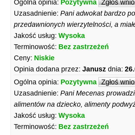
Ogólna opinia:
Pozytywna
Zgłoś wni
Uzasadnienie:
Pani adwokat bardzo p
przedawnionych wierzytelności, a miał
Jakość usług:
Wysoka
Terminowość:
Bez zastrzeżeń
Ceny:
Niskie
Opinia dodana przez:
Janusz
dnia:
26.
Ogólna opinia:
Pozytywna
Zgłoś wni
Uzasadnienie:
Pani Mecenas prowadzi
alimentów na dziecko, alimenty podwy
Jakość usług:
Wysoka
Terminowość:
Bez zastrzeżeń