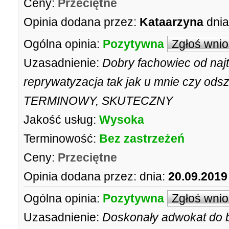
Ceny:
Przeciętne
Opinia dodana przez:
Kataarzyna
dnia
Ogólna opinia:
Pozytywna
Zgłoś wni
Uzasadnienie:
Dobry fachowiec od najt
reprywatyzacja tak jak u mnie czy odsz
TERMINOWY, SKUTECZNY
Jakość usług:
Wysoka
Terminowość:
Bez zastrzeżeń
Ceny:
Przeciętne
Opinia dodana przez:
dnia:
20.09.2019
Ogólna opinia:
Pozytywna
Zgłoś wni
Uzasadnienie:
Doskonały adwokat do b