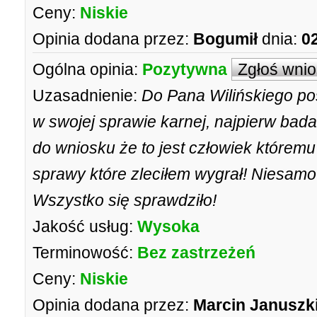
Ceny:
Niskie
Opinia dodana przez:
Bogumił
dnia:
0
Ogólna opinia:
Pozytywna
Zgłoś wni
Uzasadnienie:
Do Pana Wilińskiego po
w swojej sprawie karnej, najpierw ba
do wniosku że to jest człowiek którem
sprawy które zleciłem wygrał! Niesamow
Wszystko się sprawdziło!
Jakość usług:
Wysoka
Terminowość:
Bez zastrzeżeń
Ceny:
Niskie
Opinia dodana przez:
Marcin Januszk