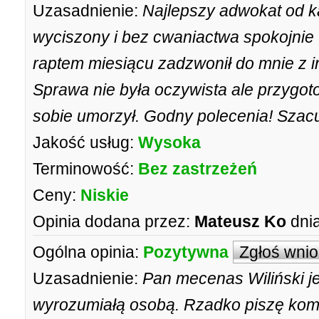
Uzasadnienie:
Najlepszy adwokat od k
wyciszony i bez cwaniactwa spokojnie 
raptem miesiącu zadzwonił do mnie z 
Sprawa nie była oczywista ale przygot
sobie umorzył. Godny polecenia! Szac
Jakość usług:
Wysoka
Terminowość:
Bez zastrzeżeń
Ceny:
Niskie
Opinia dodana przez:
Mateusz Ko
dnia
Ogólna opinia:
Pozytywna
Zgłoś wni
Uzasadnienie:
Pan mecenas Wiliński j
wyrozumiałą osobą. Rzadko piszę kom