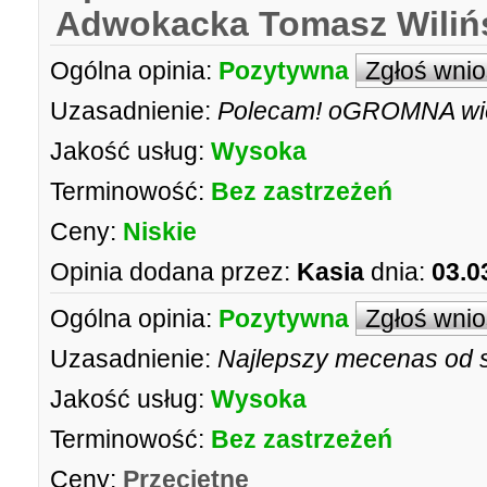
Adwokacka Tomasz Wiliń
Ogólna opinia:
Pozytywna
Zgłoś wni
Uzasadnienie:
Polecam! oGROMNA wie
Jakość usług:
Wysoka
Terminowość:
Bez zastrzeżeń
Ceny:
Niskie
Opinia dodana przez:
Kasia
dnia:
03.0
Ogólna opinia:
Pozytywna
Zgłoś wni
Uzasadnienie:
Najlepszy mecenas od 
Jakość usług:
Wysoka
Terminowość:
Bez zastrzeżeń
Ceny:
Przeciętne