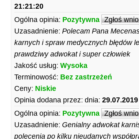
21:21:20
Ogólna opinia:
Pozytywna
Zgłoś wni
Uzasadnienie:
Polecam Pana Mecenasa
karnych i spraw medycznych błędów le
prawdziwy adwokat i super człowiek
Jakość usług:
Wysoka
Terminowość:
Bez zastrzeżeń
Ceny:
Niskie
Opinia dodana przez:
dnia:
29.07.2019
Ogólna opinia:
Pozytywna
Zgłoś wni
Uzasadnienie:
Genialny adwokat karnis
polecenia po kilku nieudanych współp