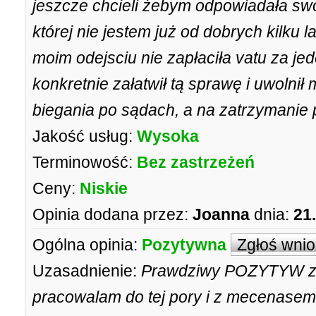
jeszcze chcieli żebym odpowiadała swo
której nie jestem już od dobrych kilku l
moim odejsciu nie zapłaciła vatu za jede
konkretnie załatwił tą sprawę i uwolnił
biegania po sądach, a na zatrzymanie pr
Jakość usług:
Wysoka
Terminowość:
Bez zastrzeżeń
Ceny:
Niskie
Opinia dodana przez:
Joanna
dnia:
21
Ogólna opinia:
Pozytywna
Zgłoś wni
Uzasadnienie:
Prawdziwy POZYTYW z 
pracowalam do tej pory i z mecenasem