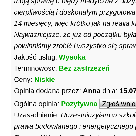
moją sprawę o błędy medyczne z duż
cierpliwością i doskonałym przygotow
14 miesięcy, więc krótko jak na reali
Najważniejsze, że już od początku była
powinniśmy zrobić i wszystko się spraw
Jakość usług:
Wysoka
Terminowość:
Bez zastrzeżeń
Ceny:
Niskie
Opinia dodana przez:
Anna
dnia:
15.0
Ogólna opinia:
Pozytywna
Zgłoś wni
Uzasadnienie:
Uczestniczyłam w szkol
prawa budowlanego i energetyczneg