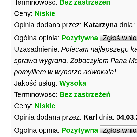
Terminowość:
Bez zastrzeżeń
Ceny:
Niskie
Opinia dodana przez:
Katarzyna
dnia:
Ogólna opinia:
Pozytywna
Zgłoś wni
Uzasadnienie:
Polecam najlepszego kar
sprawa wygrana. Zobaczyłem Pana Mece
pomyliłem w wyborze adwokata!
Jakość usług:
Wysoka
Terminowość:
Bez zastrzeżeń
Ceny:
Niskie
Opinia dodana przez:
Karl
dnia:
04.03.
Ogólna opinia:
Pozytywna
Zgłoś wni