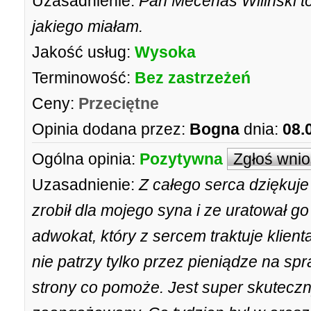
Uzasadnienie:
Pan Mecenas Wilinski to
jakiego miałam.
Jakość usług:
Wysoka
Terminowość:
Bez zastrzeżeń
Ceny:
Przeciętne
Opinia dodana przez:
Bogna
dnia:
08.
Ogólna opinia:
Pozytywna
Zgłoś wni
Uzasadnienie:
Z całego serca dziękuj
zrobił dla mojego syna i ze uratował g
adwokat, który z sercem traktuje klient
nie patrzy tylko przez pieniądze na sp
strony co pomoże. Jest super skuteczn