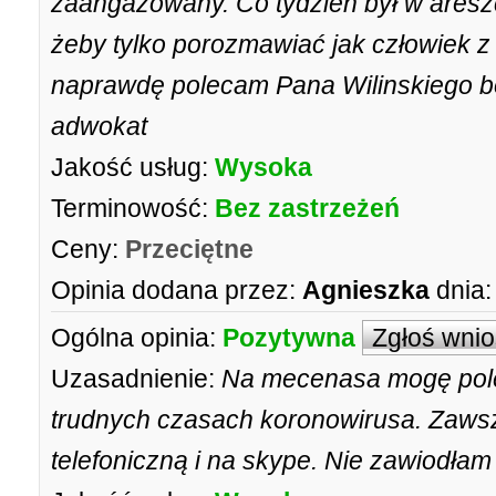
zaangażowany. Co tydzien był w aresz
żeby tylko porozmawiać jak człowiek z 
naprawdę polecam Pana Wilinskiego bo
adwokat
Jakość usług:
Wysoka
Terminowość:
Bez zastrzeżeń
Ceny:
Przeciętne
Opinia dodana przez:
Agnieszka
dnia:
Ogólna opinia:
Pozytywna
Zgłoś wni
Uzasadnienie:
Na mecenasa mogę pole
trudnych czasach koronowirusa. Zaws
telefoniczną i na skype. Nie zawiodłam 