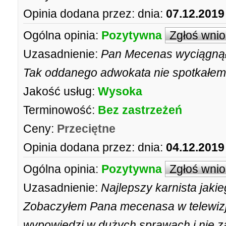
Opinia dodana przez:
dnia:
07.12.2019
Ogólna opinia:
Pozytywna
Zgłoś wni
Uzasadnienie:
Pan Mecenas wyciągnął 
Tak oddanego adwokata nie spotkałem
Jakość usług:
Wysoka
Terminowość:
Bez zastrzeżeń
Ceny:
Przeciętne
Opinia dodana przez:
dnia:
04.12.2019
Ogólna opinia:
Pozytywna
Zgłoś wni
Uzasadnienie:
Najlepszy karnista jaki
Zobaczyłem Pana mecenasa w telewizji,
wypowiedzi w dużych sprawach i nie z