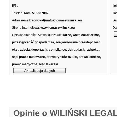
5/6b
Ilo
Telefon:
Kom.
518687082
Ilo
Adres e-mail:
adwokat(małpa)tomaszwilinski.eu
Dat
Strona internetowa:
www.tomaszwilinski.eu
Dat
Opis działalności:
Słowa kluczowe:
karne, white collar crime,
przestępczość gospodarcza, zorganizowana przestępczość,
ekstradycja, deportacja, compliance, defraudacja, adwokat,
sąd, prawo budowlane, prawo rynków sztuki, prawo lotnicze,
prawo medyczne, błąd lekarski
Opinie o WILIŃSKI LEGAL 