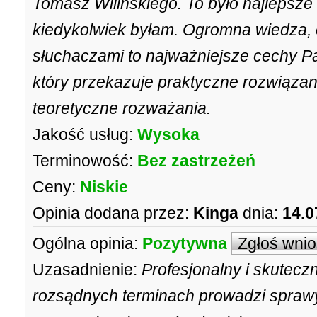
Tomasz Wilinskiego. To było najlepsze
kiedykolwiek byłam. Ogromna wiedza, e
słuchaczami to najważniejsze cechy 
który przekazuje praktyczne rozwiązan
teoretyczne rozważania.
Jakość usług:
Wysoka
Terminowość:
Bez zastrzeżeń
Ceny:
Niskie
Opinia dodana przez:
Kinga
dnia:
14.0
Ogólna opinia:
Pozytywna
Zgłoś wni
Uzasadnienie:
Profesjonalny i skutec
rozsądnych terminach prowadzi spraw