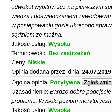
adwokat wybitny. Już na pierwszym sp
wiedza i doświadczeniem zawodowym. A
w postepowaniu gdzie ukręcono sprawę
sądziłem ze można.
Jakość usług:
Wysoka
Terminowość:
Bez zastrzeżeń
Ceny:
Niskie
Opinia dodana przez:
dnia:
24.07.2019
Ogólna opinia:
Pozytywna
Zgłoś wni
Uzasadnienie:
Bardzo dobre podejście 
problemu. Wysoki poziom merytoryczny
Jakość usług:
Wysoka