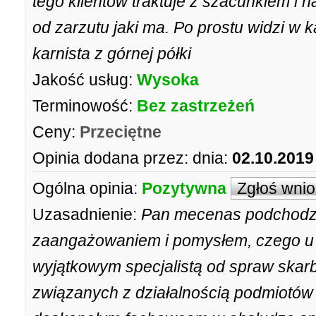
tego klientów traktuje z szacunkiem i 
od zarzutu jaki ma. Po prostu widzi w
karnista z górnej półki
Jakość usług:
Wysoka
Terminowość:
Bez zastrzeżeń
Ceny:
Przeciętne
Opinia dodana przez:
dnia:
02.10.2019
Ogólna opinia:
Pozytywna
Zgłoś wni
Uzasadnienie:
Pan mecenas podchodzi
zaangażowaniem i pomysłem, czego u i
wyjątkowym specjalistą od spraw skar
związanych z działalnością podmiotów