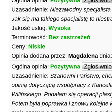
Ogólna opinia:
Pozytywna
Zgłoś wni
Uzasadnienie:
Niezawodny specjalista
Jak się ma takiego spacjalistę to niest
Jakość usług:
Wysoka
Terminowość:
Bez zastrzeżeń
Ceny:
Niskie
Opinia dodana przez:
Magdalena
dnia:
Ogólna opinia:
Pozytywna
Zgłoś wni
Uzasadnienie:
Szanowni Państwo, chci
opinią dotyczącą współpracy z Kance
Wilińskiego. Podałam się operacji plast
Potem była poprawka i znowu kolejne 