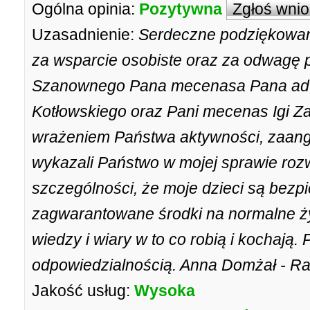
Ogólna opinia:
Pozytywna
Zgłoś wni
Uzasadnienie:
Serdeczne podziękowan
za wsparcie osobiste oraz za odwagę 
Szanownego Pana mecenasa Pana adwo
Kotłowskiego oraz Pani mecenas Igi Z
wrażeniem Państwa aktywności, zaanga
wykazali Państwo w mojej sprawie roz
szczególności, że moje dzieci są bezp
zagwarantowane środki na normalne życ
wiedzy i wiary w to co robią i kochają.
odpowiedzialnością. Anna Domżał - R
Jakość usług:
Wysoka