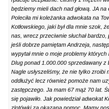
będziemy mieli dach nad głową. JA na
Poleciła mi koleżanka adwokata na T
Kotłowskiego, jaki był dla mnie szok, że
nas, wrecz przeciwnie słuchał bardzo,
jeśli dobrze pamiętam Andrzeja, następ
wypytał mnie o moje problemy których 
Dlug ponad 1.000.000 sprzedawany z ba
Nagle usłyszeliśmy, że nie tylko zroib
oddłużyć lecz również pomoże nam uz
zastępczego. Ja mam 67 mąż 70 lat. Św
się pojawiło. Jak powiedział adwokat Ko
zlotówki za okazaną pomoc. Mamy pos