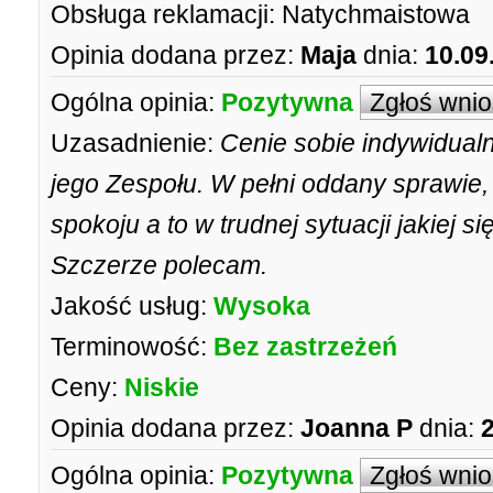
Obsługa reklamacji:
Natychmaistowa
Opinia dodana przez:
Maja
dnia:
10.09
Ogólna opinia:
Pozytywna
Zgłoś wni
Uzasadnienie:
Cenie sobie indywidual
jego Zespołu. W pełni oddany sprawie, 
spokoju a to w trudnej sytuacji jakiej s
Szczerze polecam.
Jakość usług:
Wysoka
Terminowość:
Bez zastrzeżeń
Ceny:
Niskie
Opinia dodana przez:
Joanna P
dnia:
Ogólna opinia:
Pozytywna
Zgłoś wni