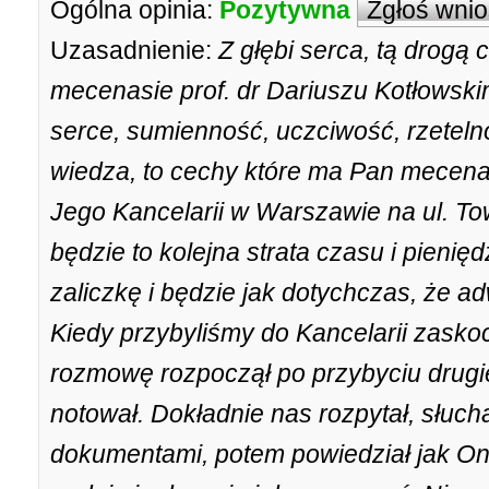
Ogólna opinia:
Pozytywna
Zgłoś wni
Uzasadnienie:
Z głębi serca, tą drogą
mecenasie prof. dr Dariuszu Kotłowsk
serce, sumienność, uczciwość, rzeteln
wiedza, to cechy które ma Pan mecena
Jego Kancelarii w Warszawie na ul. To
będzie to kolejna strata czasu i pienię
zaliczkę i będzie jak dotychczas, że ad
Kiedy przybyliśmy do Kancelarii zasko
rozmowę rozpoczął po przybyciu drug
notował. Dokładnie nas rozpytał, słuch
dokumentami, potem powiedział jak On t