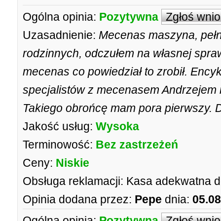
Ogólna opinia:
Pozytywna
Zgłoś wni
Uzasadnienie:
Mecenas maszyna, pełna
rodzinnych, odczułem na własnej spraw
mecenas co powiedział to zrobił. Ency
specjalistów z mecenasem Andrzejem na 
Takiego obrońcę mam pora pierwszy. D
Jakość usług:
Wysoka
Terminowość:
Bez zastrzeżeń
Ceny:
Niskie
Obsługa reklamacji:
Kasa adekwatna do t
Opinia dodana przez:
Pepe
dnia:
05.08
Ogólna opinia:
Pozytywna
Zgłoś wni