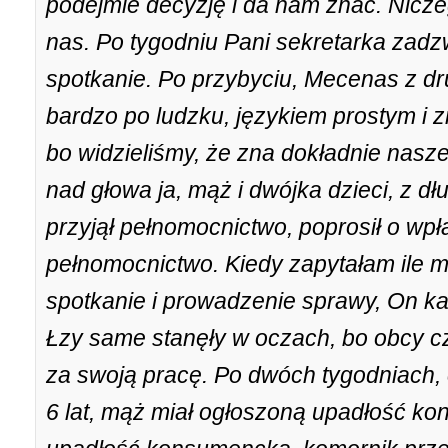
podejmie decyzję i da nam znać. Nicze
nas. Po tygodniu Pani sekretarka zadzw
spotkanie. Po przybyciu, Mecenas z dr
bardzo po ludzku, językiem prostym i 
bo widzieliśmy, że zna dokładnie nasz
nad głowa ja, mąż i dwójka dzieci, z 
przyjął pełnomocnictwo, poprosił o wpł
pełnomocnictwo. Kiedy zapytałam ile m
spotkanie i prowadzenie sprawy, On kaz
Łzy same stanęły w oczach, bo obcy c
za swoją pracę. Po dwóch tygodniach, 
6 lat, mąż miał ogłoszoną upadłość k