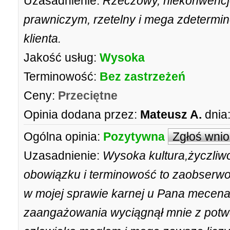
Uzasadnienie:
Rzeczowy, niekonwencjo
prawniczym, rzetelny i mega zdetermi
klienta.
Jakość usług:
Wysoka
Terminowość:
Bez zastrzeżeń
Ceny:
Przeciętne
Opinia dodana przez:
Mateusz A.
dnia
Ogólna opinia:
Pozytywna
Zgłoś wni
Uzasadnienie:
Wysoka kultura,życzliw
obowiązku i terminowość to zaobserwo
w mojej sprawie karnej u Pana mecena
zaangażowania wyciągnął mnie z potw