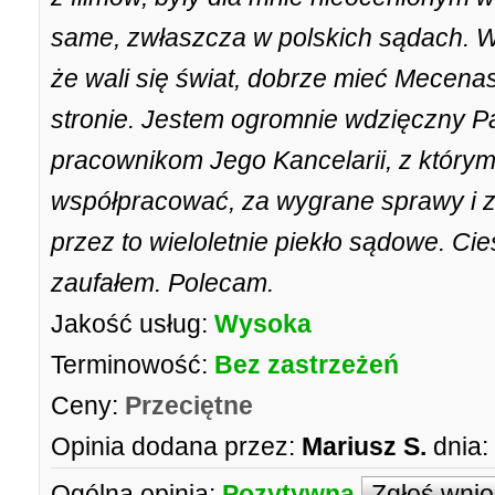
same, zwłaszcza w polskich sądach. W 
że wali się świat, dobrze mieć Mecenas
stronie. Jestem ogromnie wdzięczny 
pracownikom Jego Kancelarii, z który
współpracować, za wygrane sprawy i za
przez to wieloletnie piekło sądowe. Ci
zaufałem. Polecam.
Jakość usług:
Wysoka
Terminowość:
Bez zastrzeżeń
Ceny:
Przeciętne
Opinia dodana przez:
Mariusz S.
dnia:
Ogólna opinia:
Pozytywna
Zgłoś wni