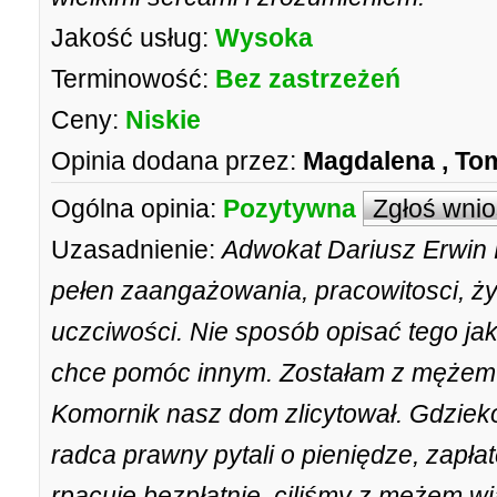
Jakość usług:
Wysoka
Terminowość:
Bez zastrzeżeń
Ceny:
Niskie
Opinia dodana przez:
Magdalena , T
Ogólna opinia:
Pozytywna
Zgłoś wni
Uzasadnienie:
Adwokat Dariusz Erwin K
pełen zaangażowania, pracowitosci, ży
uczciwości. Nie sposób opisać tego ja
chce pomóc innym. Zostałam z mężem
Komornik nasz dom zlicytował. Gdzieko
radca prawny pytali o pieniędze, zapła
rpacuje bezpłatnie. ciliśmy z mężem wia