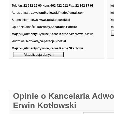
Telefon:
22 632 19 60
Kom.
662 422 012
Fax:
22 862 87 98
Ilo
Adres e-mail:
adwokatdkotlowski(małpa)gmail.com
Ilo
Strona internetowa:
www.adwkotlowski.pl
Dat
Opis działalności:
Rozwody,Separacje,Podział
Dat
Majątku,Alimenty,Cywilne,Karne,Karne Skarbowe.
Słowa
kluczowe:
Rozwody,Separacje,Podział
Majątku,Alimenty,Cywilne,Karne,Karne Skarbowe.
Opinie o Kancelaria Adwo
Erwin Kotłowski