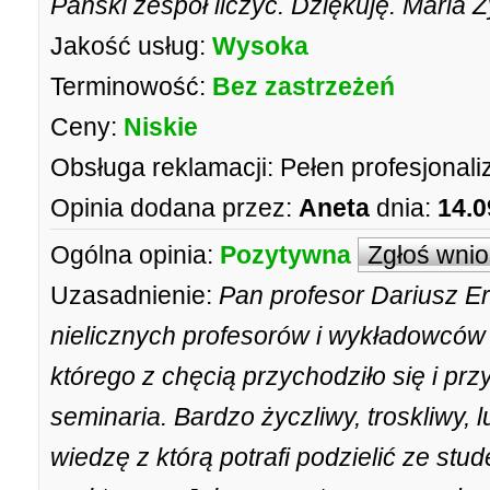
Pański zespół liczyć. Dziękuję. Maria Z
Jakość usług:
Wysoka
Terminowość:
Bez zastrzeżeń
Ceny:
Niskie
Obsługa reklamacji:
Pełen profesjonal
Opinia dodana przez:
Aneta
dnia:
14.0
Ogólna opinia:
Pozytywna
Zgłoś wni
Uzasadnienie:
Pan profesor Dariusz Er
nielicznych profesorów i wykładowców
którego z chęcią przychodziło się i pr
seminaria. Bardzo życzliwy, troskliwy,
wiedzę z którą potrafi podzielić ze st