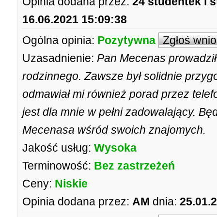
Opinia dodana przez:
24 studentek i 
16.06.2021 15:09:38
Ogólna opinia:
Pozytywna
Zgłoś wni
Uzasadnienie:
Pan Mecenas prowadził
rodzinnego. Zawsze był solidnie przyg
odmawiał mi również porad przez tele
jest dla mnie w pełni zadowalający. B
Mecenasa wśród swoich znajomych.
Jakość usług:
Wysoka
Terminowość:
Bez zastrzeżeń
Ceny:
Niskie
Opinia dodana przez:
AM
dnia:
25.01.