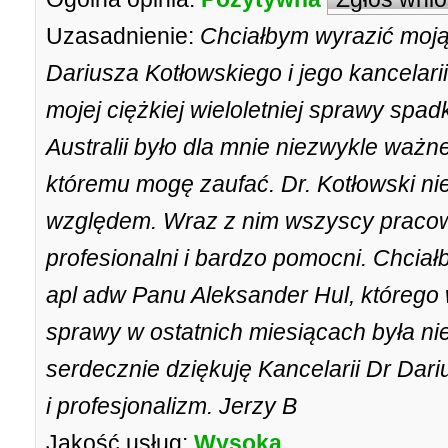
Uzasadnienie:
Chciałbym wyrazić moją
Dariusza Kotłowskiego i jego kancelari
mojej ciężkiej wieloletniej sprawy spa
Australii było dla mnie niezwykle ważn
któremu mogę zaufać. Dr. Kotłowski n
względem. Wraz z nim wszyscy pracown
profesionalni i bardzo pomocni. Chci
apl adw Panu Aleksander Hul, którego 
sprawy w ostatnich miesiącach była ni
serdecznie dziękuję Kancelarii Dr Dar
i profesjonalizm. Jerzy B
Jakość usług:
Wysoka