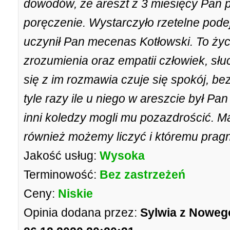
dowodów, że areszt z 3 miesięcy Pan pr
poręczenie. Wystarczyło rzetelne podej
uczynił Pan mecenas Kotłowski. To życ
zrozumienia oraz empatii człowiek, słuc
się z im rozmawia czuje się spokój, be
tyle razy ile u niego w areszcie był P
inni koledzy mogli mu pozazdrościć. Ma
również możemy liczyć i któremu prag
Jakość usług:
Wysoka
Terminowość:
Bez zastrzeżeń
Ceny:
Niskie
Opinia dodana przez:
Sylwia z Noweg