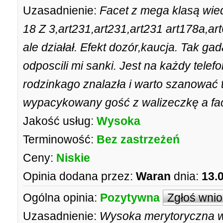
Uzasadnienie:
Facet z mega klasą wied
18 Z 3,art231,art231,art231 art178a,art
ale działał. Efekt dozór,kaucja. Tak gad
odposcili mi sanki. Jest na każdy telef
rodzinkago znalazła i warto szanować t
wypacykowany gość z walizeczkę a fac
Jakość usług:
Wysoka
Terminowość:
Bez zastrzeżeń
Ceny:
Niskie
Opinia dodana przez:
Waran
dnia:
13.
Ogólna opinia:
Pozytywna
Zgłoś wni
Uzasadnienie:
Wysoka merytoryczna wi