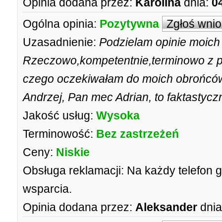
Opinia dodana przez:
Karolina
dnia:
0
Ogólna opinia:
Pozytywna
Zgłoś wni
Uzasadnienie:
Podzielam opinie moich
Rzeczowo,kompetentnie,terminowo z p
czego oczekiwałam do moich obrońcó
Andrzej, Pan mec Adrian, to faktastyc
Jakość usług:
Wysoka
Terminowość:
Bez zastrzeżeń
Ceny:
Niskie
Obsługa reklamacji:
Na każdy telefon g
wsparcia.
Opinia dodana przez:
Aleksander
dnia