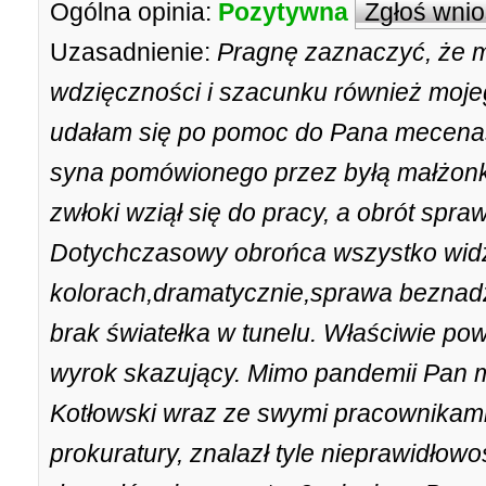
Ogólna opinia:
Pozytywna
Zgłoś wni
Uzasadnienie:
Pragnę zaznaczyć, że m
wdzięczności i szacunku również mojeg
udałam się po pomoc do Pana mecena
syna pomówionego przez byłą małżon
zwłoki wziął się do pracy, a obrót spr
Dotychczasowy obrońca wszystko widz
kolorach,dramatycznie,sprawa beznadzie
brak światełka w tunelu. Właściwie po
wyrok skazujący. Mimo pandemii Pan 
Kotłowski wraz ze swymi pracownikami
prokuratury, znalazł tyle nieprawidłow