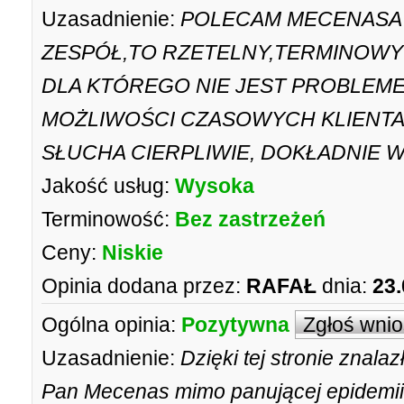
Uzasadnienie:
POLECAM MECENASA 
ZESPÓŁ,TO RZETELNY,TERMINOWY
DLA KTÓREGO NIE JEST PROBLEM
MOŻLIWOŚCI CZASOWYCH KLIENTA,
SŁUCHA CIERPLIWIE, DOKŁADNIE W
Jakość usług:
Wysoka
Terminowość:
Bez zastrzeżeń
Ceny:
Niskie
Opinia dodana przez:
RAFAŁ
dnia:
23.
Ogólna opinia:
Pozytywna
Zgłoś wni
Uzasadnienie:
Dzięki tej stronie znal
Pan Mecenas mimo panującej epidemii i