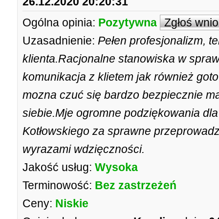
26.12.2020 20:20:31
Ogólna opinia:
Pozytywna
Zgłoś wni
Uzasadnienie:
Pełen profesjonalizm, 
klienta.Racjonalne stanowiska w spra
komunikacja z klietem jak również go
mozna czuć się bardzo bezpiecznie ma
siebie.Mje ogromne podziękowania dl
Kotłowskiego za sprawne przeprowadz
wyrazami wdzięczności.
Jakość usług:
Wysoka
Terminowość:
Bez zastrzeżeń
Ceny:
Niskie