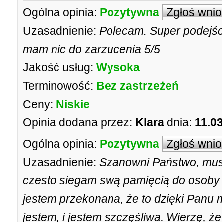
Ogólna opinia:
Pozytywna
Zgłoś wni
Uzasadnienie:
Polecam. Super podejści
mam nic do zarzucenia 5/5
Jakość usług:
Wysoka
Terminowość:
Bez zastrzeżeń
Ceny:
Niskie
Opinia dodana przez:
Klara
dnia:
11.0
Ogólna opinia:
Pozytywna
Zgłoś wni
Uzasadnienie:
Szanowni Państwo, mus
czesto siegam swą pamięcią do osoby
jestem przekonana, że to dzięki Panu 
jestem, i jestem szczęśliwa. Wierzę, ż