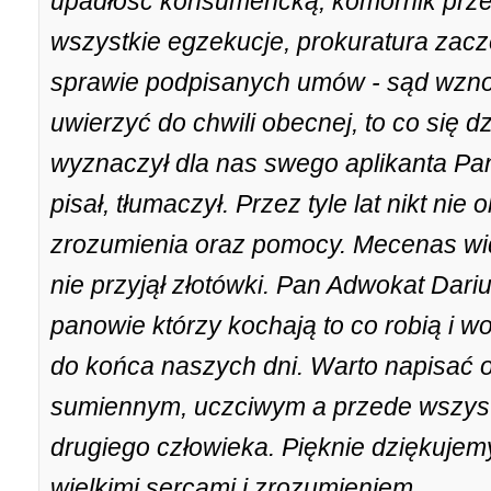
upadłość konsumencką, komornik przes
wszystkie egzekucje, prokuratura zacz
sprawie podpisanych umów - sąd wzn
uwierzyć do chwili obecnej, to co się 
wyznaczył dla nas swego aplikanta Pa
pisał, tłumaczył. Przez tyle lat nikt nie
zrozumienia oraz pomocy. Mecenas widz
nie przyjął złotówki. Pan Adwokat Dariu
panowie którzy kochają to co robią i 
do końca naszych dni. Warto napisać o
sumiennym, uczciwym a przede wszystk
drugiego człowieka. Pięknie dziękujem
wielkimi sercami i zrozumieniem.