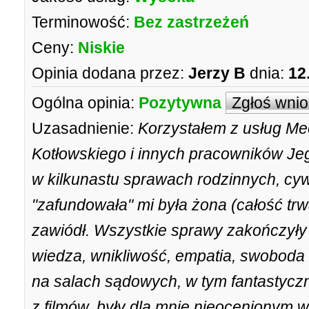
Terminowość:
Bez zastrzeżeń
Ceny:
Niskie
Opinia dodana przez:
Jerzy B
dnia:
12
Ogólna opinia:
Pozytywna
Zgłoś wni
Uzasadnienie:
Korzystałem z usług Me
Kotłowskiego i innych pracowników Jego
w kilkunastu sprawach rodzinnych, cywi
"zafundowała" mi była żona (całość trwa
zawiódł. Wszystkie sprawy zakończyły 
wiedza, wnikliwość, empatia, swoboda
na salach sądowych, w tym fantasty
z filmów, były dla mnie nieocenionym w