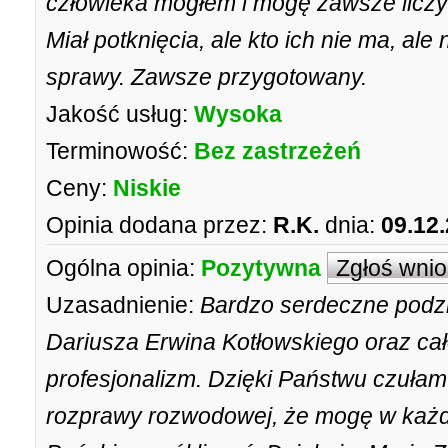
człowieka mogłem i mogę zawsze liczyć
Miał potknięcia, ale kto ich nie ma, al
sprawy. Zawsze przygotowany.
Jakość usług:
Wysoka
Terminowość:
Bez zastrzeżeń
Ceny:
Niskie
Opinia dodana przez:
R.K.
dnia:
09.12
Ogólna opinia:
Pozytywna
Zgłoś wni
Uzasadnienie:
Bardzo serdeczne podz
Dariusza Erwina Kotłowskiego oraz ca
profesjonalizm. Dzięki Państwu czułam 
rozprawy rozwodowej, że mogę w każd