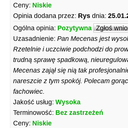
Ceny:
Niskie
Opinia dodana przez:
Rys
dnia:
25.01.
Ogólna opinia:
Pozytywna
Zgłoś wni
Uzasadnienie:
Pan Mecenas jest wysoki
Rzetelnie i uczciwie podchodzi do pr
trudną sprawę spadkową, nieuregulowan
Mecenas zajął się nią tak profesjonaln
nareszcie z tym spokój. Polecam gorą
fachowiec.
Jakość usług:
Wysoka
Terminowość:
Bez zastrzeżeń
Ceny:
Niskie