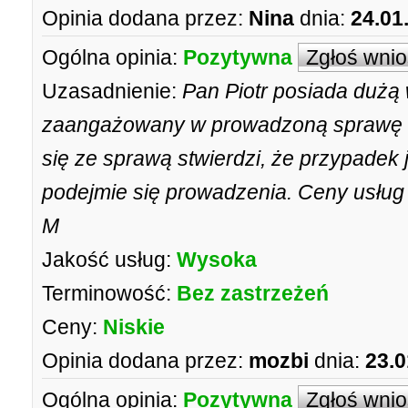
Opinia dodana przez:
Nina
dnia:
24.01
Ogólna opinia:
Pozytywna
Zgłoś wni
Uzasadnienie:
Pan Piotr posiada dużą 
zaangażowany w prowadzoną sprawę i k
się ze sprawą stwierdzi, że przypadek j
podejmie się prowadzenia. Ceny usług
M
Jakość usług:
Wysoka
Terminowość:
Bez zastrzeżeń
Ceny:
Niskie
Opinia dodana przez:
mozbi
dnia:
23.0
Ogólna opinia:
Pozytywna
Zgłoś wni