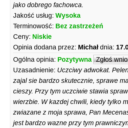
jako dobrego fachowca.
Jakość usług:
Wysoka
Terminowość:
Bez zastrzeżeń
Ceny:
Niskie
Opinia dodana przez:
Michał
dnia:
17.
Ogólna opinia:
Pozytywna
Zgłoś wni
Uzasadnienie:
Uczciwy adwokat. Pelen
zajal sie bardzo skutecznie, sprawe 
cieszy. Przy tym uczciwie stawia spraw
wierzbie. W kazdej chwili, kiedy tylko 
zwiazane z moja sprawa, Pan Mecenas w
jest bardzo wazne przy tym prawniczym