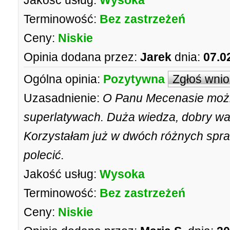
Jakość usług:
Wysoka
Terminowość:
Bez zastrzeżeń
Ceny:
Niskie
Opinia dodana przez:
Jarek
dnia:
07.0
Ogólna opinia:
Pozytywna
Zgłoś wni
Uzasadnienie:
O Panu Mecenasie możn
superlatywach. Duża wiedza, dobry war
Korzystałam już w dwóch różnych spr
polecić.
Jakość usług:
Wysoka
Terminowość:
Bez zastrzeżeń
Ceny:
Niskie