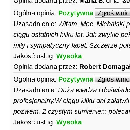
Opinia dodana przez:
Maria S.
dnia:
30
Ogólna opinia:
Pozytywna
Zgłoś wni
Uzasadnienie:
Witam. Mec. Michalski p
ciągu ostatnich kilku lat. Jak zwykle pe
miły i sympatyczny facet. Szczerze po
Jakość usług:
Wysoka
Opinia dodana przez:
Robert Domaga
Ogólna opinia:
Pozytywna
Zgłoś wni
Uzasadnienie:
Duża wiedza i doświadcz
profesjonalny.W ciągu kilku dni załatwi
pozwem. Z czystym sumieniem poleca
Jakość usług:
Wysoka