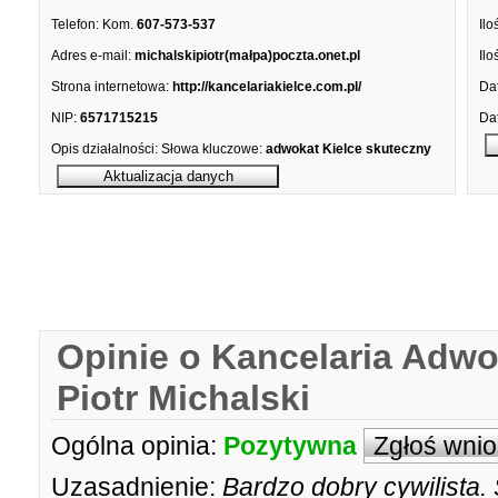
Telefon:
Kom.
607-573-537
Ilo
Adres e-mail:
michalskipiotr(małpa)poczta.onet.pl
Ilo
Strona internetowa:
http://kancelariakielce.com.pl/
Dat
NIP:
6571715215
Dat
Opis działalności:
Słowa kluczowe:
adwokat Kielce skuteczny
Opinie o Kancelaria Adwo
Piotr Michalski
Ogólna opinia:
Pozytywna
Zgłoś wni
Uzasadnienie:
Bardzo dobry cywilista.