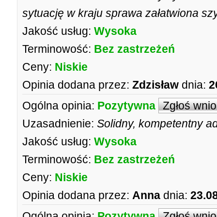
sytuację w kraju sprawa załatwiona sz
Jakość usług:
Wysoka
Terminowość:
Bez zastrzeżeń
Ceny:
Niskie
Opinia dodana przez:
Zdzisław
dnia:
2
Ogólna opinia:
Pozytywna
Zgłoś wni
Uzasadnienie:
Solidny, kompetentny a
Jakość usług:
Wysoka
Terminowość:
Bez zastrzeżeń
Ceny:
Niskie
Opinia dodana przez:
Anna
dnia:
23.0
Ogólna opinia:
Pozytywna
Zgłoś wni