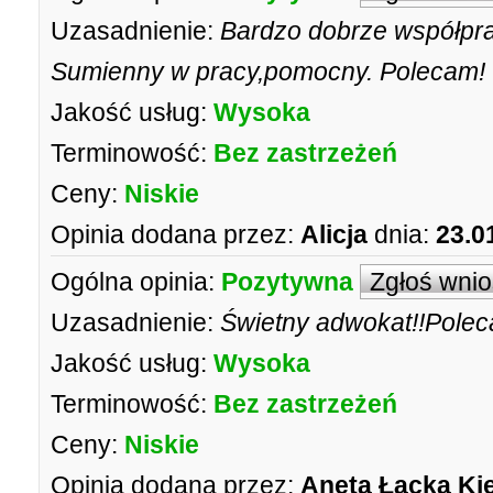
Uzasadnienie:
Bardzo dobrze współpra
Sumienny w pracy,pomocny. Polecam!
Jakość usług:
Wysoka
Terminowość:
Bez zastrzeżeń
Ceny:
Niskie
Opinia dodana przez:
Alicja
dnia:
23.0
Ogólna opinia:
Pozytywna
Zgłoś wni
Uzasadnienie:
Świetny adwokat!!Pole
Jakość usług:
Wysoka
Terminowość:
Bez zastrzeżeń
Ceny:
Niskie
Opinia dodana przez:
Aneta Łącka Ki