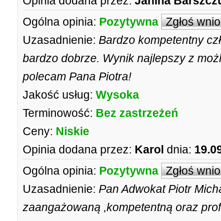
Opinia dodana przez:
Janina Barszcz
Ogólna opinia:
Pozytywna
Zgłoś wni
Uzasadnienie:
Bardzo kompetentny cz
bardzo dobrze. Wynik najlepszy z moż
polecam Pana Piotra!
Jakość usług:
Wysoka
Terminowość:
Bez zastrzeżeń
Ceny:
Niskie
Opinia dodana przez:
Karol
dnia:
19.0
Ogólna opinia:
Pozytywna
Zgłoś wni
Uzasadnienie:
Pan Adwokat Piotr Micha
zaangażowaną ,kompetentną oraz profe