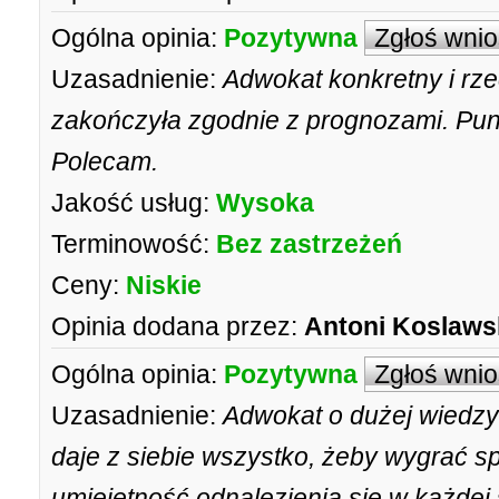
Ogólna opinia:
Pozytywna
Zgłoś wni
Uzasadnienie:
Adwokat konkretny i rze
zakończyła zgodnie z prognozami. Punk
Polecam.
Jakość usług:
Wysoka
Terminowość:
Bez zastrzeżeń
Ceny:
Niskie
Opinia dodana przez:
Antoni Koslaws
Ogólna opinia:
Pozytywna
Zgłoś wni
Uzasadnienie:
Adwokat o dużej wiedzy 
daje z siebie wszystko, żeby wygrać 
umiejętność odnalezienia się w każdej 