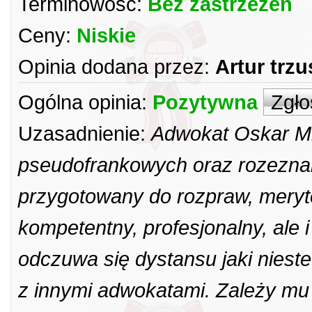
Terminowość:
Bez zastrzeżeń
Ceny:
Niskie
Opinia dodana przez:
Artur trz
Ogólna opinia:
Pozytywna
Zgło
Uzasadnienie:
Adwokat Oskar Mi
pseudofrankowych oraz rozeznani
przygotowany do rozpraw, meryto
kompetentny, profesjonalny, ale 
odczuwa się dystansu jaki niest
z innymi adwokatami. Zależy mu n