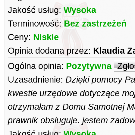
Jakość usług:
Wysoka
Terminowość:
Bez zastrzeżeń
Ceny:
Niskie
Opinia dodana przez:
Klaudia Z
Ogólna opinia:
Pozytywna
Zgło
Uzasadnienie:
Dzięki pomocy Pa
kwestie urzędowe dotyczące moj
otrzymałam z Domu Samotnej Matk
prawnik obsługuje. jestem zadow
Jakość usług:
Wysoka