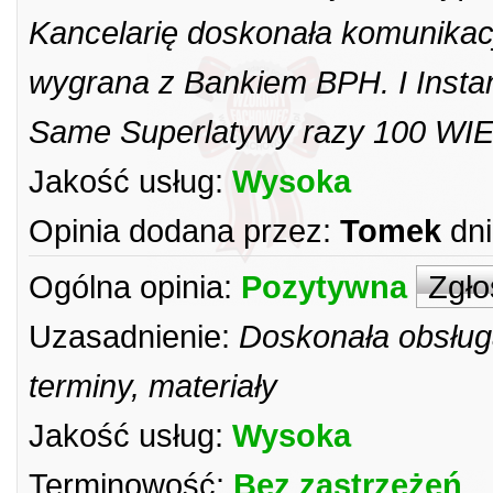
Kancelarię doskonała komunikac
wygrana z Bankiem BPH. I Insta
Same Superlatywy razy 100 WI
Jakość usług:
Wysoka
Opinia dodana przez:
Tomek
dni
Ogólna opinia:
Pozytywna
Zgło
Uzasadnienie:
Doskonała obsługa
terminy, materiały
Jakość usług:
Wysoka
Terminowość:
Bez zastrzeżeń