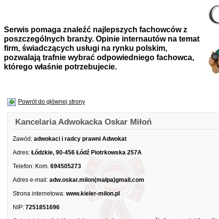
Serwis pomaga znaleźć najlepszych fachowców z
poszczególnych branży. Opinie internautów na temat
firm, świadczących usługi na rynku polskim,
pozwalają trafnie wybrać odpowiedniego fachowca,
którego właśnie potrzebujecie.
Powrót do głównej strony
Kancelaria Adwokacka Oskar Miłoń
Zawód:
adwokaci i radcy prawni Adwokat
Adres:
Łódzkie, 90-456 Łódź Piotrkowska 257A
Telefon:
Kom.
694505273
Adres e-mail:
adw.oskar.milon(małpa)gmail.com
Strona internetowa:
www.kieler-milon.pl
NIP:
7251851696