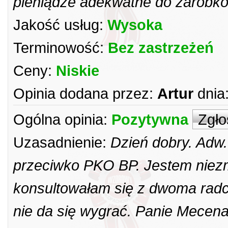
pieniądze adekwatne do zarobkó
Jakość usług:
Wysoka
Terminowość:
Bez zastrzeżeń
Ceny:
Niskie
Opinia dodana przez:
Artur
dnia
Ogólna opinia:
Pozytywna
Zgło
Uzasadnienie:
Dzień dobry. Adw.
przeciwko PKO BP. Jestem niezm
konsultowałam się z dwoma radca
nie da się wygrać. Panie Mecena