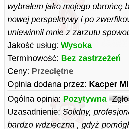
wybrałem jako mojego obrońcę bo
nowej perspektywy i po zwerfik
uniewinnił mnie z zarzutu spo
Jakość usług:
Wysoka
Terminowość:
Bez zastrzeżeń
Ceny:
Przeciętne
Opinia dodana przez:
Kacper Mi
Ogólna opinia:
Pozytywna
Zgło
Uzasadnienie:
Solidny, profesjo
bardzo wdzięczna , gdyż pomógł 