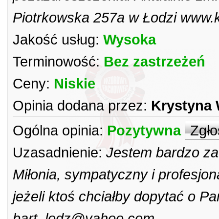
Piotrkowska 257a w Łodzi www.ki
Jakość usług:
Wysoka
Terminowość:
Bez zastrzeżeń
Ceny:
Niskie
Opinia dodana przez:
Krystyna 
Ogólna opinia:
Pozytywna
Zgło
Uzasadnienie:
Jestem bardzo za
Miłonia, sympatyczny i profesjo
jeżeli ktoś chciałby dopytać o P
bart_lodz@yahoo.com