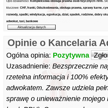
Opis działalności:
Kompleksowa obsługa prawna osób fizycznych i firm.
Sł
kluczowe:
CHF, franki, Odszkodowania, obsługa prawna, sprawy karne, cyw
rozwody, spadki, windykacja, egzekucja, dział, spadek, rodzinne, dobry sk
adwokat, taxi, bankowe
Opinie o Kancelaria 
Ogólna opinia:
Pozytywna
Zgło
Uzasadnienie:
Bezsprzecznie na
rzetelna informacja i 100% efek
adwokatem. Zawsze udziela pełny
sprawę o unieważnienie mojego