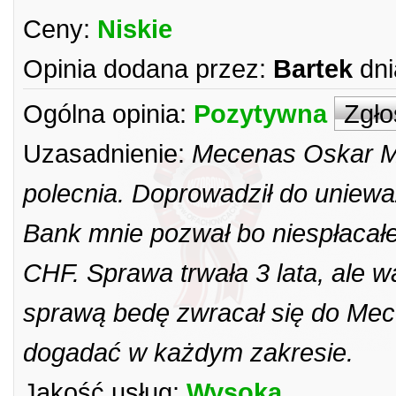
Ceny:
Niskie
Opinia dodana przez:
Bartek
dni
Ogólna opinia:
Pozytywna
Zgło
Uzasadnienie:
Mecenas Oskar Mi
polecnia. Doprowadził do uniew
Bank mnie pozwał bo niespłacałe
CHF. Sprawa trwała 3 lata, ale 
sprawą bedę zwracał się do Mec
dogadać w każdym zakresie.
Jakość usług:
Wysoka