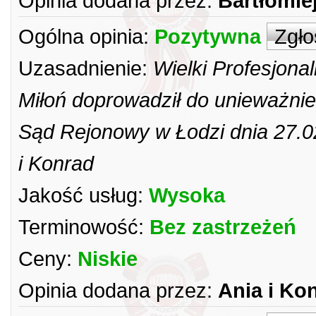
Opinia dodana przez:
Bartłomie
Ogólna opinia:
Pozytywna
Zgło
Uzasadnienie:
Wielki Profesjon
Miłoń doprowadził do unieważni
Sąd Rejonowy w Łodzi dnia 27.0
i Konrad
Jakość usług:
Wysoka
Terminowość:
Bez zastrzeżeń
Ceny:
Niskie
Opinia dodana przez:
Ania i Ko