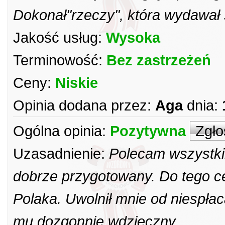
Dokonał"rzeczy", która wydawał 
Jakość usług:
Wysoka
Terminowość:
Bez zastrzeżeń
Ceny:
Niskie
Opinia dodana przez:
Aga
dnia:
Ogólna opinia:
Pozytywna
Zgło
Uzasadnienie:
Polecam wszystki
dobrze przygotowany. Do tego ce
Polaka. Uwolnił mnie od niespła
mu dozgonnie wdzięczny.