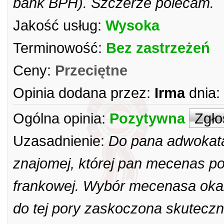
bank BPH). Szczerze polecam.
Jakość usług:
Wysoka
Terminowość:
Bez zastrzeżeń
Ceny:
Przeciętne
Opinia dodana przez:
Irma
dnia:
Ogólna opinia:
Pozytywna
Zgło
Uzasadnienie:
Do pana adwokata 
znajomej, której pan mecenas p
frankowej. Wybór mecenasa okaza
do tej pory zaskoczona skutecz