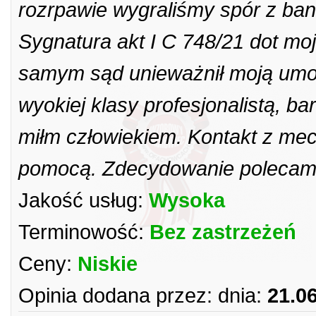
rozrpawie wygraliśmy spór z b
Sygnatura akt I C 748/21 dot mo
samym sąd unieważnił moją umo
wyokiej klasy profesjonalistą, 
miłm człowiekiem. Kontakt z me
pomocą. Zdecydowanie polecam
Jakość usług:
Wysoka
Terminowość:
Bez zastrzeżeń
Ceny:
Niskie
Opinia dodana przez:
dnia:
21.0