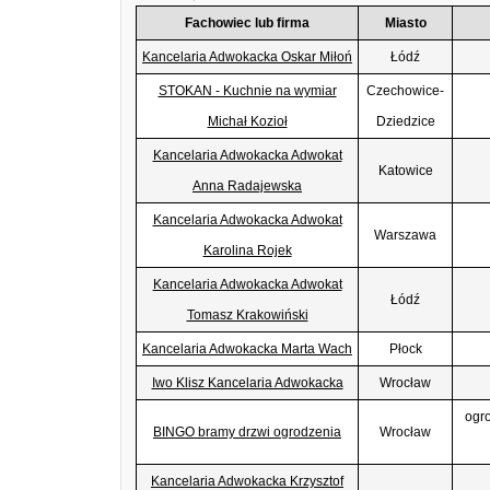
Fachowiec lub firma
Miasto
Kancelaria Adwokacka Oskar Miłoń
Łódź
STOKAN - Kuchnie na wymiar
Czechowice-
Michał Kozioł
Dziedzice
Kancelaria Adwokacka Adwokat
Katowice
Anna Radajewska
Kancelaria Adwokacka Adwokat
Warszawa
Karolina Rojek
Kancelaria Adwokacka Adwokat
Łódź
Tomasz Krakowiński
Kancelaria Adwokacka Marta Wach
Płock
Iwo Klisz Kancelaria Adwokacka
Wrocław
ogro
BINGO bramy drzwi ogrodzenia
Wrocław
Kancelaria Adwokacka Krzysztof