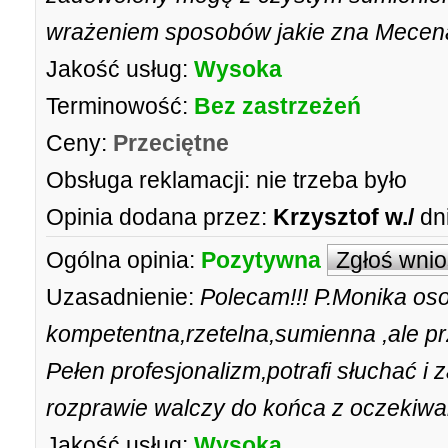
wrażeniem sposobów jakie zna Mecen
Jakość usług:
Wysoka
Terminowość:
Bez zastrzeżeń
Ceny:
Przeciętne
Obsługa reklamacji:
nie trzeba było
Opinia dodana przez:
Krzysztof w./
dn
Ogólna opinia:
Pozytywna
Zgłoś wni
Uzasadnienie:
Polecam!!! P.Monika os
kompetentna,rzetelna,sumienna ,ale p
Pełen profesjonalizm,potrafi słuchać i
rozprawie walczy do końca z oczekiw
Jakość usług:
Wysoka