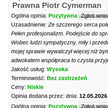
Prawna Piotr Cymerman
Ogólna opinia:
Pozytywna
Zgłoś wni
Uzasadnienie:
Ze szczerego serca pol
Pełen profesjonalizm. Podejście do s
Wobec ludzi sympatyczny, miły i prze
mojej sprawie wywalczył więcej niż bym
adwokatem współpraca to czysta przyj
Jakość usług:
Wysoka
Terminowość:
Bez zastrzeżeń
Ceny:
Niskie
Opinia dodana przez:
dnia:
12.05.2026
Ogólna opinia:
Pozytywna
Zgłoś wni