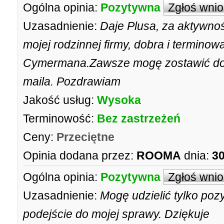
Ogólna opinia:
Pozytywna
Zgłoś wni
Uzasadnienie:
Daje Plusa, za aktywno
mojej rodzinnej firmy, dobra i termin
Cymermana.Zawsze mogę zostawić do
maila. Pozdrawiam
Jakość usług:
Wysoka
Terminowość:
Bez zastrzeżeń
Ceny:
Przeciętne
Opinia dodana przez:
ROOMA
dnia:
30
Ogólna opinia:
Pozytywna
Zgłoś wni
Uzasadnienie:
Mogę udzielić tylko poz
podejście do mojej sprawy. Dziękuje