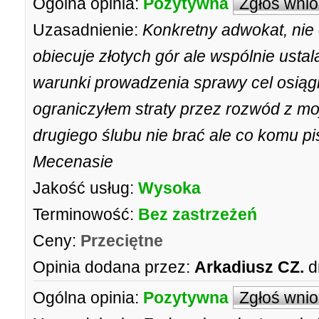
Ogólna opinia:
Pozytywna
Zgłoś wni
Uzasadnienie:
Konkretny adwokat, nie
obiecuje złotych gór ale wspólnie ustal
warunki prowadzenia sprawy cel osiągn
ograniczyłem straty przez rozwód z mo
drugiego ślubu nie brać ale co komu p
Mecenasie
Jakość usług:
Wysoka
Terminowość:
Bez zastrzeżeń
Ceny:
Przeciętne
Opinia dodana przez:
Arkadiusz CZ.
d
Ogólna opinia:
Pozytywna
Zgłoś wni