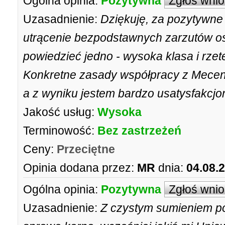
Ogólna opinia:
Pozytywna
Zgłoś wni
Uzasadnienie:
Dziękuję, za pozytywne 
utrącenie bezpodstawnych zarzutów os
powiedzieć jedno - wysoka klasa i rzet
Konkretne zasady współpracy z Mece
a z wyniku jestem bardzo usatysfakcj
Jakość usług:
Wysoka
Terminowość:
Bez zastrzeżeń
Ceny:
Przeciętne
Opinia dodana przez:
MR
dnia:
04.08.
Ogólna opinia:
Pozytywna
Zgłoś wni
Uzasadnienie:
Z czystym sumieniem p