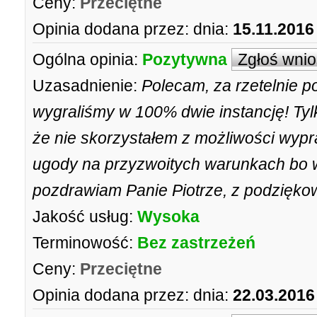
Ceny:
Przeciętne
Opinia dodana przez:
dnia:
15.11.2016
Ogólna opinia:
Pozytywna
Zgłoś wni
Uzasadnienie:
Polecam, za rzetelnie 
wygraliśmy w 100% dwie instancję! Tylk
że nie skorzystałem z możliwości wyp
ugody na przyzwoitych warunkach bo w
pozdrawiam Panie Piotrze, z podzięko
Jakość usług:
Wysoka
Terminowość:
Bez zastrzeżeń
Ceny:
Przeciętne
Opinia dodana przez:
dnia:
22.03.2016