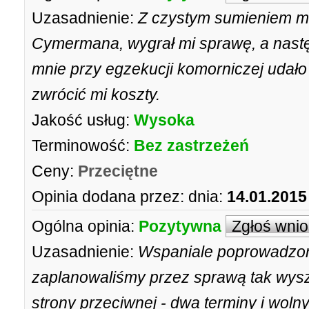
Uzasadnienie:
Z czystym sumieniem m
Cymermana, wygrał mi sprawę, a nast
mnie przy egzekucji komorniczej udał
zwrócić mi koszty.
Jakość usług:
Wysoka
Terminowość:
Bez zastrzeżeń
Ceny:
Przeciętne
Opinia dodana przez:
dnia:
14.01.2015
Ogólna opinia:
Pozytywna
Zgłoś wni
Uzasadnienie:
Wspaniale poprowadzon
zaplanowaliśmy przez sprawą tak wys
strony przeciwnej - dwa terminy i woln