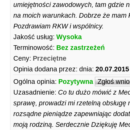
umiejętności zawodowych, tam gdzie 
na moich warunkach. Dobrze że mam Pa
Pozdrawiam RKW i wspólnicy.
Jakość usług:
Wysoka
Terminowość:
Bez zastrzeżeń
Ceny:
Przeciętne
Opinia dodana przez:
dnia:
20.07.2015
Ogólna opinia:
Pozytywna
Zgłoś wni
Uzasadnienie:
Co tu dużo mówić z Me
sprawę, prowadzi mi rzetelną obsługę m
rozsądne pieniądze zapewniając doda
moją rodziną. Serdecznie Dziękuję Me