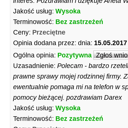
interes. Pozdrawiam i dziękuje Aneta W
Jakość usług:
Wysoka
Terminowość:
Bez zastrzeżeń
Ceny:
Przeciętne
Opinia dodana przez:
dnia:
15.05.2017
Ogólna opinia:
Pozytywna
Zgłoś wni
Uzasadnienie:
Polecam - bardzo rzete
prawne sprawy mojej rodzinnej firmy. 
ewentualnie pomaga mi na telefon w s
pomocy bieżącej. pozdrawiam Darex
Jakość usług:
Wysoka
Terminowość:
Bez zastrzeżeń