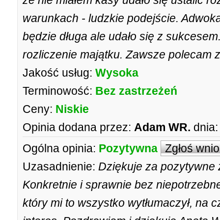
że nie miałem kasy udało się ustalić r
warunkach - ludzkie podejście. Adwoka
będzie długa ale udało się z sukcesem.
rozliczenie majątku. Zawsze polecam
Jakość usług:
Wysoka
Terminowość:
Bez zastrzeżeń
Ceny:
Niskie
Opinia dodana przez:
Adam WR.
dnia:
Ogólna opinia:
Pozytywna
Zgłoś wni
Uzasadnienie:
Dziękuje za pozytywne 
Konkretnie i sprawnie bez niepotrzebn
który mi to wszystko wytłumaczył, na 