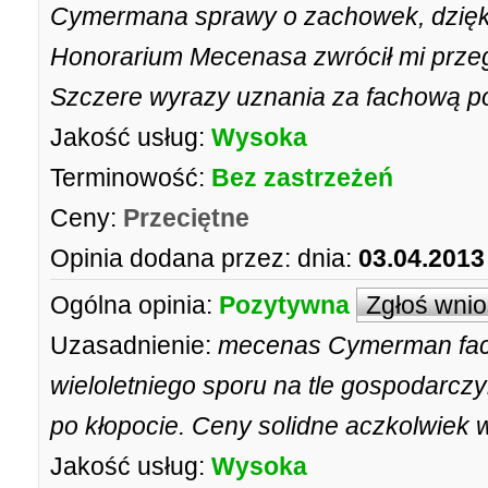
Cymermana sprawy o zachowek, dzięki
Honorarium Mecenasa zwrócił mi przeg
Szczere wyrazy uznania za fachową p
Jakość usług:
Wysoka
Terminowość:
Bez zastrzeżeń
Ceny:
Przeciętne
Opinia dodana przez:
dnia:
03.04.2013
Ogólna opinia:
Pozytywna
Zgłoś wni
Uzasadnienie:
mecenas Cymerman fac
wieloletniego sporu na tle gospodarcz
po kłopocie. Ceny solidne aczkolwiek w
Jakość usług:
Wysoka