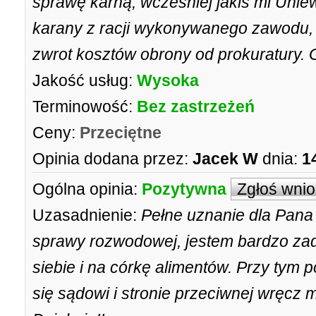
sprawę karną, wcześniej jakiś mi Unie
karany z racji wykonywanego zawodu, 
zwrot kosztów obrony od prokuratury. G
Jakość usług:
Wysoka
Terminowość:
Bez zastrzeżeń
Ceny:
Przeciętne
Opinia dodana przez:
Jacek W
dnia:
1
Ogólna opinia:
Pozytywna
Zgłoś wni
Uzasadnienie:
Pełne uznanie dla Pana
sprawy rozwodowej, jestem bardzo z
siebie i na córkę alimentów. Przy tym
się sądowi i stronie przeciwnej wręcz 