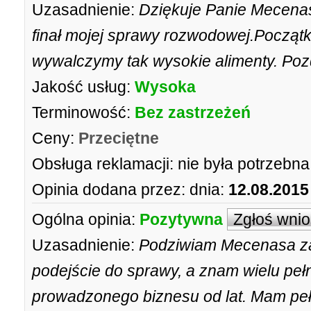
Uzasadnienie:
Dziękuje Panie Mecenas
finał mojej sprawy rozwodowej.Począt
wywalczymy tak wysokie alimenty. Poz
Jakość usług:
Wysoka
Terminowość:
Bez zastrzeżeń
Ceny:
Przeciętne
Obsługa reklamacji:
nie była potrzebna
Opinia dodana przez:
dnia:
12.08.2015
Ogólna opinia:
Pozytywna
Zgłoś wni
Uzasadnienie:
Podziwiam Mecenasa za 
podejście do sprawy, a znam wielu peł
prowadzonego biznesu od lat. Mam pełn