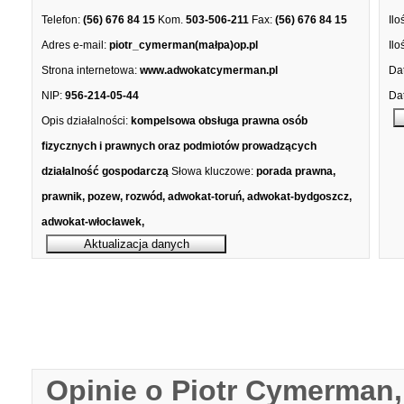
Telefon:
(56) 676 84 15
Kom.
503-506-211
Fax:
(56) 676 84 15
Ilo
Adres e-mail:
piotr_cymerman(małpa)op.pl
Ilo
Strona internetowa:
www.adwokatcymerman.pl
Dat
NIP:
956-214-05-44
Dat
Opis działalności:
kompelsowa obsługa prawna osób
fizycznych i prawnych oraz podmiotów prowadzących
działalność gospodarczą
Słowa kluczowe:
porada prawna,
prawnik, pozew, rozwód, adwokat-toruń, adwokat-bydgoszcz,
adwokat-włocławek,
Opinie o Piotr Cymerman,