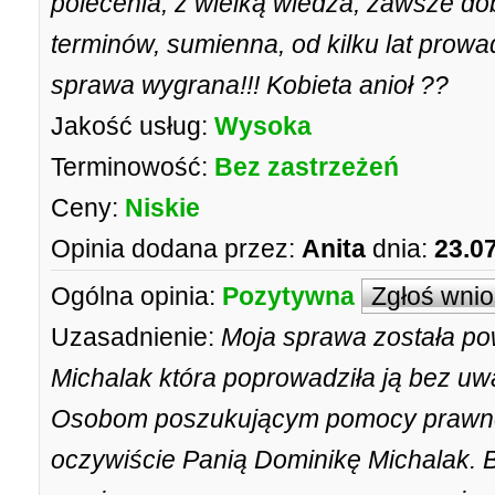
polecenia, z wielką wiedza, zawsze dob
terminów, sumienna, od kilku lat prow
sprawa wygrana!!! Kobieta anioł ??
Jakość usług:
Wysoka
Terminowość:
Bez zastrzeżeń
Ceny:
Niskie
Opinia dodana przez:
Anita
dnia:
23.0
Ogólna opinia:
Pozytywna
Zgłoś wni
Uzasadnienie:
Moja sprawa została po
Michalak która poprowadziła ją bez u
Osobom poszukującym pomocy prawnej
oczywiście Panią Dominikę Michalak. B