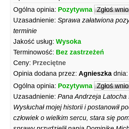
Ogólna opinia:
Pozytywna
Zgłoś wni
Uzasadnienie:
Sprawa załatwiona poz
terminie
Jakość usług:
Wysoka
Terminowość:
Bez zastrzeżeń
Ceny:
Przeciętne
Opinia dodana przez:
Agnieszka
dnia:
Ogólna opinia:
Pozytywna
Zgłoś wni
Uzasadnienie:
Pana Andrzeja Latocha
Wysłuchał mojej historii i postanowił po
człowiek o wielkim sercu, stara się pomó
sprawy przydzielił panią Dominikę Mich