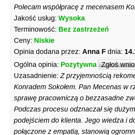
Polecam współpracę z mecenasem Ko
Jakość usług:
Wysoka
Terminowość:
Bez zastrzeżeń
Ceny:
Niskie
Opinia dodana przez:
Anna F
dnia:
14.
Ogólna opinia:
Pozytywna
Zgłoś wni
Uzasadnienie:
Z przyjemnością rekom
Konradem Sokołem. Pan Mecenas w rze
sprawę pracowniczą o bezzasadne zwo
Podczas procesu odznaczał się duży
podejściem do klienta. Jego wiedza i
połączone z empatią, stanowią ogromn