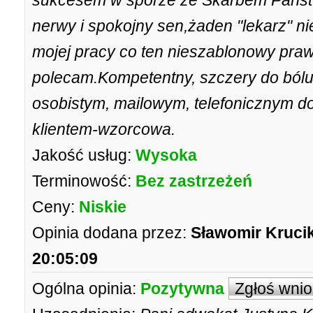
sukcesem w sporze ze Skarbem Państ
nerwy i spokojny sen,żaden "lekarz" ni
mojej pracy co ten nieszablonowy prawn
polecam.Kompetentny, szczery do bólu
osobistym, mailowym, telefonicznym d
klientem-wzorcowa.
Jakość usług:
Wysoka
Terminowość:
Bez zastrzeżeń
Ceny:
Niskie
Opinia dodana przez:
Sławomir Kruci
20:05:09
Ogólna opinia:
Pozytywna
Zgłoś wni