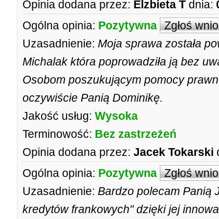
Opinia dodana przez:
Elzbieta T
dnia:
Ogólna opinia:
Pozytywna
Zgłoś wni
Uzasadnienie:
Moja sprawa została po
Michalak która poprowadziła ją bez u
Osobom poszukującym pomocy prawnej
oczywiście Panią Dominikę.
Jakość usług:
Wysoka
Terminowość:
Bez zastrzeżeń
Opinia dodana przez:
Jacek Tokarski
Ogólna opinia:
Pozytywna
Zgłoś wni
Uzasadnienie:
Bardzo polecam Panią J
kredytów frankowych" dzięki jej innow