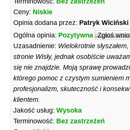
Terminowość:
Bez zastrzeżeń
Ceny:
Niskie
Opinia dodana przez:
Patryk Wicińsk
Ogólna opinia:
Pozytywna
Zgłoś wni
Uzasadnienie:
Wielokrotnie słyszałem, 
stronie Wisły, jednak osobiście uważam,
się nie znajdzie. Moją sprawę prowad
którego pomoc z czystym sumieniem m
profesjonalizm, skuteczność i konsekw
klientem.
Jakość usług:
Wysoka
Terminowość:
Bez zastrzeżeń