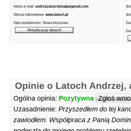
Adres e-mail:
andrzej.latoch(małpa)gmail.com
Ilo
Strona internetowa:
www.latoch.pl
Ilo
Opis działalności:
Słowa kluczowe:
Dat
Dat
Opinie o Latoch Andrzej,
Ogólna opinia:
Pozytywna
Zgłoś wni
Uzasadnienie:
Przyszedłem do tej kance
zawiodłem. Współpraca z Panią Domini
podeszła do mojego problemu rzetelni