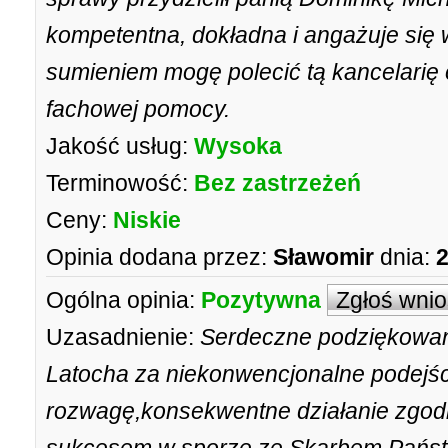
kompetentna, dokładna i angażuje się 
sumieniem mogę polecić tą kancelarię 
fachowej pomocy.
Jakość usług:
Wysoka
Terminowość:
Bez zastrzeżeń
Ceny:
Niskie
Opinia dodana przez:
Sławomir
dnia:
2
Ogólna opinia:
Pozytywna
Zgłoś wni
Uzasadnienie:
Serdeczne podziękowan
Latocha za niekonwencjonalne podejści
rozwagę,konsekwentne działanie zgo