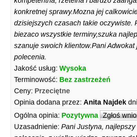
kompetentna, rzetelna i bardzo zaan
konkretnej sprawy.Mozna jej calkowicie
dzisiejszych czasach takie oczywiste.
biezaco wszystkie terminy,szuka najle
szanuje swoich klientow.Pani Adwokat
polecenia.
Jakość usług:
Wysoka
Terminowość:
Bez zastrzeżeń
Ceny:
Przeciętne
Opinia dodana przez:
Anita Najdek
dn
Ogólna opinia:
Pozytywna
Zgłoś wni
Uzasadnienie:
Pani Justyna, najlepsz