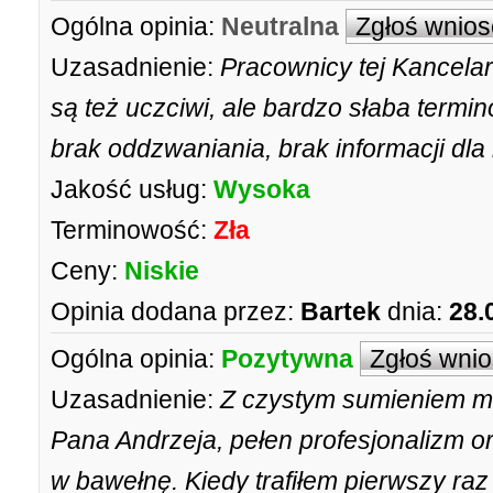
Ogólna opinia:
Neutralna
Zgłoś wnios
Uzasadnienie:
Pracownicy tej Kancelar
są też uczciwi, ale bardzo słaba termi
brak oddzwaniania, brak informacji dla 
Jakość usług:
Wysoka
Terminowość:
Zła
Ceny:
Niskie
Opinia dodana przez:
Bartek
dnia:
28.
Ogólna opinia:
Pozytywna
Zgłoś wni
Uzasadnienie:
Z czystym sumieniem mo
Pana Andrzeja, pełen profesjonalizm o
w bawełnę. Kiedy trafiłem pierwszy ra