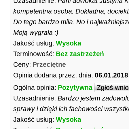
Uzasadnienie:
Pani adwokat Justyna K
kompetentna osoba. Dokładna, dociekl
Do tego bardzo miła. No i najważniej
Moją wygrała :)
Jakość usług:
Wysoka
Terminowość:
Bez zastrzeżeń
Ceny:
Przeciętne
Opinia dodana przez:
dnia:
06.01.2018
Ogólna opinia:
Pozytywna
Zgłoś wni
Uzasadnienie:
Bardzo jestem zadowolon
sprawy i dzięki ich fachowości wszyst
Jakość usług:
Wysoka