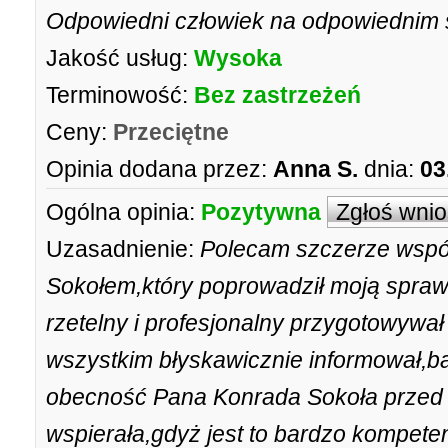
Odpowiedni człowiek na odpowiednim 
Jakość usług:
Wysoka
Terminowość:
Bez zastrzeżeń
Ceny:
Przeciętne
Opinia dodana przez:
Anna S.
dnia:
03
Ogólna opinia:
Pozytywna
Zgłoś wni
Uzasadnienie:
Polecam szczerze wsp
Sokołem,który poprowadził moją spra
rzetelny i profesjonalny przygotowywa
wszystkim błyskawicznie informował,b
obecność Pana Konrada Sokoła przed
wspierała,gdyż jest to bardzo kompete