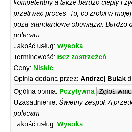
kompetentny a także bardzo ciepły i ży
przetrwać proces. To, co zrobił w moje
poza standardowe obowiązki. Bardzo d
polecam.
Jakość usług:
Wysoka
Terminowość:
Bez zastrzeżeń
Ceny:
Niskie
Opinia dodana przez:
Andrzej Bulak
d
Ogólna opinia:
Pozytywna
Zgłoś wni
Uzasadnienie:
Świetny zespół. A prze
polecam
Jakość usług:
Wysoka