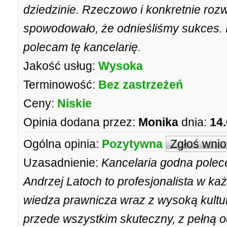
dziedzinie. Rzeczowo i konkretnie roz
spowodowało, że odnieśliśmy sukces. 
polecam tę kancelarię.
Jakość usług:
Wysoka
Terminowość:
Bez zastrzeżeń
Ceny:
Niskie
Opinia dodana przez:
Monika
dnia:
14
Ogólna opinia:
Pozytywna
Zgłoś wni
Uzasadnienie:
Kancelaria godna pole
Andrzej Latoch to profesjonalista w ka
wiedza prawnicza wraz z wysoką kultu
przede wszystkim skuteczny, z pełną 