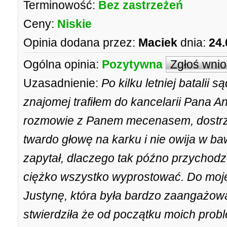
Terminowość:
Bez zastrzeżeń
Ceny:
Niskie
Opinia dodana przez:
Maciek
dnia:
24.
Ogólna opinia:
Pozytywna
Zgłoś wni
Uzasadnienie:
Po kilku letniej batalii 
znajomej trafiłem do kancelarii Pana A
rozmowie z Panem mecenasem, dostrze
twardo głowę na karku i nie owija w ba
zapytał, dlaczego tak późno przychodzę
ciężko wszystko wyprostować. Do moje
Justynę, która była bardzo zaangażow
stwierdziła że od początku moich prob