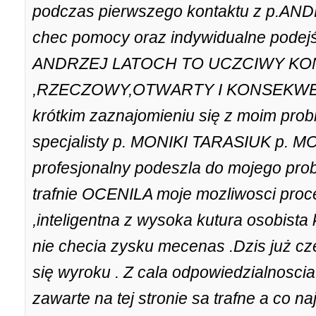
podczas pierwszego kontaktu z p.AN
chec pomocy oraz indywidualne podejś
ANDRZEJ LATOCH TO UCZCIWY K
,RZECZOWY,OTWARTY I KONSEKWENT
krótkim zaznajomieniu się z moim pro
specjalisty p. MONIKI TARASIUK p. 
profesjonalny podeszla do mojego pro
trafnie OCENILA moje mozliwosci proc
,inteligentna z wysoka kutura osobista 
nie checia zysku mecenas .Dzis już c
się wyroku . Z cala odpowiedzialnosci
zawarte na tej stronie sa trafne a co 