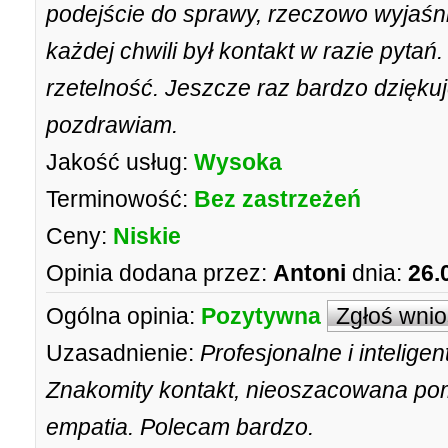
podejście do sprawy, rzeczowo wyjaśni
każdej chwili był kontakt w razie pytań.
rzetelność. Jeszcze raz bardzo dzięku
pozdrawiam.
Jakość usług:
Wysoka
Terminowość:
Bez zastrzeżeń
Ceny:
Niskie
Opinia dodana przez:
Antoni
dnia:
26.
Ogólna opinia:
Pozytywna
Zgłoś wni
Uzasadnienie:
Profesjonalne i intelige
Znakomity kontakt, nieoszacowana pom
empatia. Polecam bardzo.