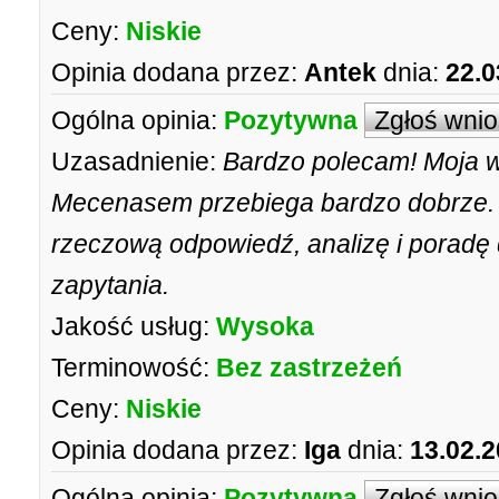
Ceny:
Niskie
Opinia dodana przez:
Antek
dnia:
22.0
Ogólna opinia:
Pozytywna
Zgłoś wni
Uzasadnienie:
Bardzo polecam! Moja 
Mecenasem przebiega bardzo dobrze. 
rzeczową odpowiedź, analizę i porad
zapytania.
Jakość usług:
Wysoka
Terminowość:
Bez zastrzeżeń
Ceny:
Niskie
Opinia dodana przez:
Iga
dnia:
13.02.2
Ogólna opinia:
Pozytywna
Zgłoś wni