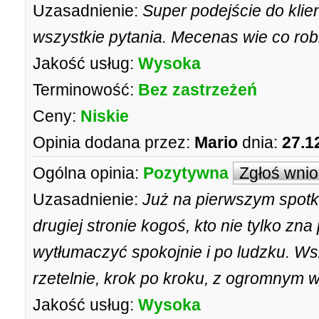
Uzasadnienie:
Super podejście do klie
wszystkie pytania. Mecenas wie co robi 
Jakość usług:
Wysoka
Terminowość:
Bez zastrzeżeń
Ceny:
Niskie
Opinia dodana przez:
Mario
dnia:
27.1
Ogólna opinia:
Pozytywna
Zgłoś wni
Uzasadnienie:
Już na pierwszym spot
drugiej stronie kogoś, kto nie tylko zna 
wytłumaczyć spokojnie i po ludzku. W
rzetelnie, krok po kroku, z ogromnym w
Jakość usług:
Wysoka