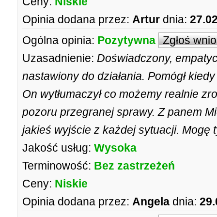
Ceny:
Niskie
Opinia dodana przez:
Artur
dnia:
27.0
Ogólna opinia:
Pozytywna
Zgłoś wni
Uzasadnienie:
Doświadczony, empatyc
nastawiony do działania. Pomógł kied
On wytłumaczył co możemy realnie zrob
pozoru przegranej sprawy. Z panem Mi
jakieś wyjście z każdej sytuacji. Mogę 
Jakość usług:
Wysoka
Terminowość:
Bez zastrzeżeń
Ceny:
Niskie
Opinia dodana przez:
Angela
dnia:
29.