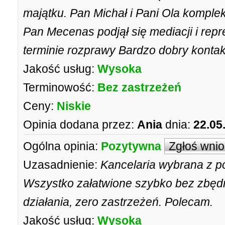
majątku. Pan Michał i Pani Ola komple
Pan Mecenas podjął się mediacji i re
terminie rozprawy Bardzo dobry kontak
Jakość usług:
Wysoka
Terminowość:
Bez zastrzeżeń
Ceny:
Niskie
Opinia dodana przez:
Ania
dnia:
22.05
Ogólna opinia:
Pozytywna
Zgłoś wni
Uzasadnienie:
Kancelaria wybrana z pol
Wszystko załatwione szybko bez zbęd
działania, zero zastrzeżeń. Polecam.
Jakość usług:
Wysoka