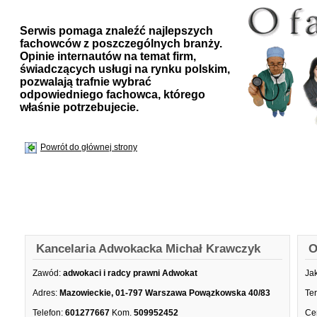
Serwis pomaga znaleźć najlepszych
fachowców z poszczególnych branży.
Opinie internautów na temat firm,
świadczących usługi na rynku polskim,
pozwalają trafnie wybrać
odpowiedniego fachowca, którego
właśnie potrzebujecie.
Powrót do głównej strony
Kancelaria Adwokacka Michał Krawczyk
O
Zawód:
adwokaci i radcy prawni Adwokat
Ja
Adres:
Mazowieckie, 01-797 Warszawa Powązkowska 40/83
Te
Telefon:
601277667
Kom.
509952452
Ce