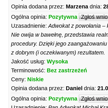
Opinia dodana przez:
Marzena
dnia:
2
Ogólna opinia:
Pozytywna
Zgłoś wni
Uzasadnienie:
Adwokat z powołania – k
Nie owija w bawełnę, przedstawia real
procedury. Dzięki jego zaangażowaniu
z dobrym (i oczekiwanym) rezultatem.
Jakość usług:
Wysoka
Terminowość:
Bez zastrzeżeń
Ceny:
Niskie
Opinia dodana przez:
Daniel
dnia:
21.
Ogólna opinia:
Pozytywna
Zgłoś wni
Uzasadnienie:
Pan Adwokat Michał Kra