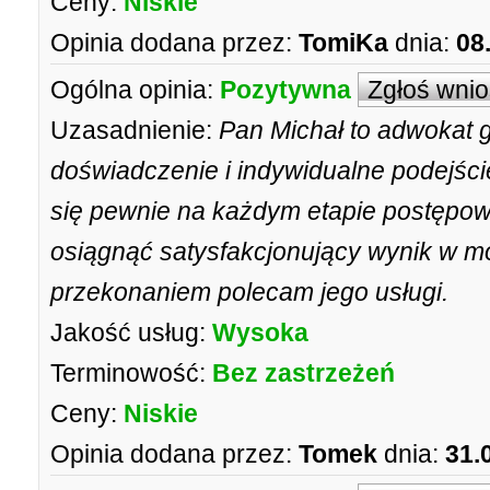
Ceny:
Niskie
Opinia dodana przez:
TomiKa
dnia:
08
Ogólna opinia:
Pozytywna
Zgłoś wni
Uzasadnienie:
Pan Michał to adwokat 
doświadczenie i indywidualne podejście
się pewnie na każdym etapie postępowa
osiągnąć satysfakcjonujący wynik w mo
przekonaniem polecam jego usługi.
Jakość usług:
Wysoka
Terminowość:
Bez zastrzeżeń
Ceny:
Niskie
Opinia dodana przez:
Tomek
dnia:
31.