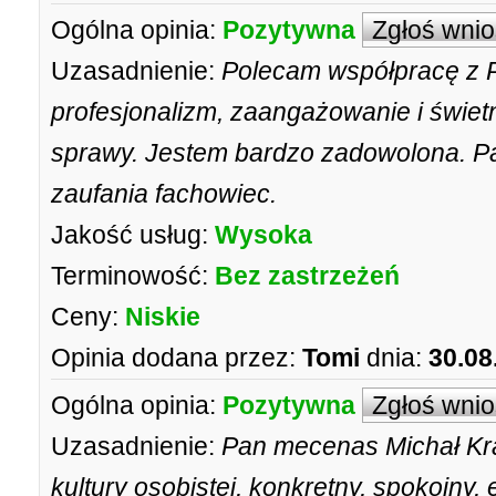
Ogólna opinia:
Pozytywna
Zgłoś wni
Uzasadnienie:
Polecam współpracę z
profesjonalizm, zaangażowanie i świet
sprawy. Jestem bardzo zadowolona. Pan
zaufania fachowiec.
Jakość usług:
Wysoka
Terminowość:
Bez zastrzeżeń
Ceny:
Niskie
Opinia dodana przez:
Tomi
dnia:
30.08
Ogólna opinia:
Pozytywna
Zgłoś wni
Uzasadnienie:
Pan mecenas Michał Kra
kultury osobistej, konkretny, spokojny