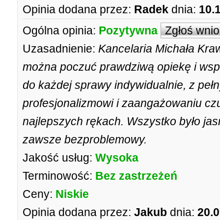
Opinia dodana przez:
Radek
dnia:
10.
Ogólna opinia:
Pozytywna
Zgłoś wni
Uzasadnienie:
Kancelaria Michała Kra
można poczuć prawdziwą opiekę i wsp
do każdej sprawy indywidualnie, z peł
profesjonalizmowi i zaangażowaniu cz
najlepszych rękach. Wszystko było jas
zawsze bezproblemowy.
Jakość usług:
Wysoka
Terminowość:
Bez zastrzeżeń
Ceny:
Niskie
Opinia dodana przez:
Jakub
dnia:
20.0