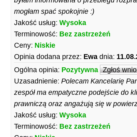
byłam informowana o przebiegu rozpra
mogłam spać spokojnie :)
Jakość usług:
Wysoka
Terminowość:
Bez zastrzeżeń
Ceny:
Niskie
Opinia dodana przez:
Ewa
dnia:
11.08
Ogólna opinia:
Pozytywna
Zgłoś wni
Uzasadnienie:
Polecam Kancelarię Pa
zespół ma empatyczne podejście do kl
prawniczą oraz angażują się w powier
Jakość usług:
Wysoka
Terminowość:
Bez zastrzeżeń