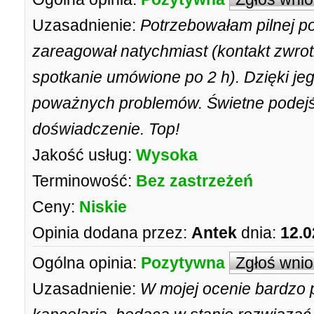
Uzasadnienie:
Potrzebowałam pilnej p
zareagował natychmiast (kontakt zwrot
spotkanie umówione po 2 h). Dzięki jeg
poważnych problemów. Świetne podejśc
doświadczenie. Top!
Jakość usług:
Wysoka
Terminowość:
Bez zastrzeżeń
Ceny:
Niskie
Opinia dodana przez:
Antek
dnia:
12.0
Ogólna opinia:
Pozytywna
Zgłoś wni
Uzasadnienie:
W mojej ocenie bardzo p