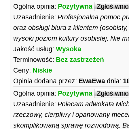
Ogólna opinia:
Pozytywna
Zgłoś wni
Uzasadnienie:
Profesjonalna pomoc pr
oraz obsługi biura z klientem (osobisty,
wysoki poziom kultury osobistej. Nie mog
Jakość usług:
Wysoka
Terminowość:
Bez zastrzeżeń
Ceny:
Niskie
Opinia dodana przez:
EwaEwa
dnia:
1
Ogólna opinia:
Pozytywna
Zgłoś wni
Uzasadnienie:
Polecam adwokata Mich
rzeczowy, cierpliwy i opanowany mec
skomplikowaną sprawę rozwodową. Bar