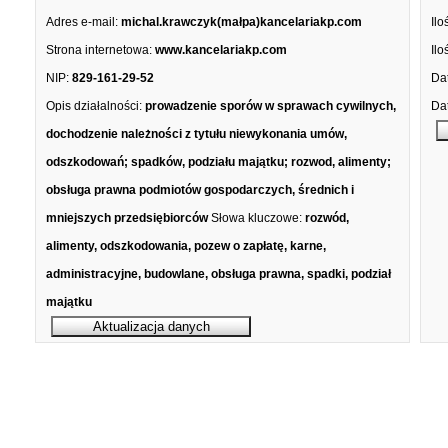
Adres e-mail:
michal.krawczyk(małpa)kancelariakp.com
Ilo
Strona internetowa:
www.kancelariakp.com
Ilo
NIP:
829-161-29-52
Dat
Opis działalności:
prowadzenie sporów w sprawach cywilnych,
Dat
dochodzenie należności z tytułu niewykonania umów,
odszkodowań; spadków, podziału majątku; rozwod, alimenty;
obsługa prawna podmiotów gospodarczych, średnich i
mniejszych przedsiębiorców
Słowa kluczowe:
rozwód,
alimenty, odszkodowania, pozew o zapłatę, karne,
administracyjne, budowlane, obsługa prawna, spadki, podział
majątku