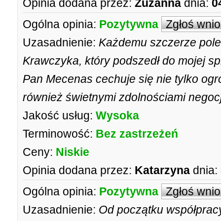
Opinia dodana przez:
Zuzanna
dnia:
0
Ogólna opinia:
Pozytywna
Zgłoś wni
Uzasadnienie:
Każdemu szczerze pol
Krawczyka, który podszedł do mojej sp
Pan Mecenas cechuje się nie tylko og
również świetnymi zdolnościami negoc
Jakość usług:
Wysoka
Terminowość:
Bez zastrzeżeń
Ceny:
Niskie
Opinia dodana przez:
Katarzyna
dnia:
Ogólna opinia:
Pozytywna
Zgłoś wni
Uzasadnienie:
Od początku współprac