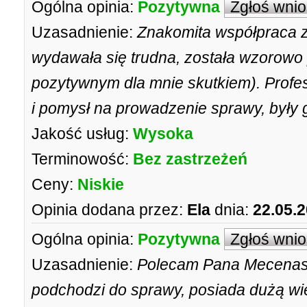
Ogólna opinia:
Pozytywna
Zgłoś wni
Uzasadnienie:
Znakomita współpraca z
wydawała się trudna, została wzorowo
pozytywnym dla mnie skutkiem). Profesj
i pomysł na prowadzenie sprawy, były
Jakość usług:
Wysoka
Terminowość:
Bez zastrzeżeń
Ceny:
Niskie
Opinia dodana przez:
Ela
dnia:
22.05.
Ogólna opinia:
Pozytywna
Zgłoś wni
Uzasadnienie:
Polecam Pana Mecenasa,
podchodzi do sprawy, posiada dużą wi