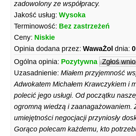
zadowolony ze współpracy.
Jakość usług:
Wysoka
Terminowość:
Bez zastrzeżeń
Ceny:
Niskie
Opinia dodana przez:
WawaŻol
dnia:
0
Ogólna opinia:
Pozytywna
Zgłoś wni
Uzasadnienie:
Miałem przyjemność w
Adwokatem Michałem Krawczykiem i m
polecić jego usługi. Od początku nasz
ogromną wiedzą i zaanagażowaniem. Z
umiejętności negocjacji przyniosły dos
Gorąco polecam każdemu, kto potrzebuj