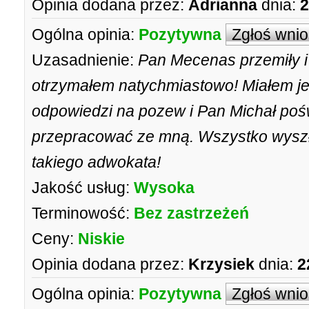
Opinia dodana przez:
Adrianna
dnia:
2
Ogólna opinia:
Pozytywna
Zgłoś wni
Uzasadnienie:
Pan Mecenas przemiły i
otrzymałem natychmiastowo! Miałem je
odpowiedzi na pozew i Pan Michał poświ
przepracować ze mną. Wszystko wyszło
takiego adwokata!
Jakość usług:
Wysoka
Terminowość:
Bez zastrzeżeń
Ceny:
Niskie
Opinia dodana przez:
Krzysiek
dnia:
2
Ogólna opinia:
Pozytywna
Zgłoś wni