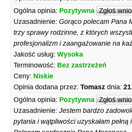
Ogólna opinia:
Pozytywna
Zgłoś wni
Uzasadnienie:
Gorąco polecam Pana M
trzy sprawy rodzinne, z których wszyst
profesjonalizm i zaangażowanie na ka
Jakość usług:
Wysoka
Terminowość:
Bez zastrzeżeń
Ceny:
Niskie
Opinia dodana przez:
Tomasz
dnia:
21
Ogólna opinia:
Pozytywna
Zgłoś wni
Uzasadnienie:
Jestem bardzo zadowolo
pytania i wątpliwości uzyskałam pełną 