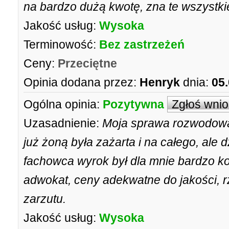
na bardzo dużą kwotę, zna te wszystki
Jakość usług:
Wysoka
Terminowość:
Bez zastrzeżeń
Ceny:
Przeciętne
Opinia dodana przez:
Henryk
dnia:
05
Ogólna opinia:
Pozytywna
Zgłoś wni
Uzasadnienie:
Moja sprawa rozwodowa 
już żoną była zażarta i na całego, ale
fachowca wyrok był dla mnie bardzo k
adwokat, ceny adekwatne do jakości, rz
zarzutu.
Jakość usług:
Wysoka