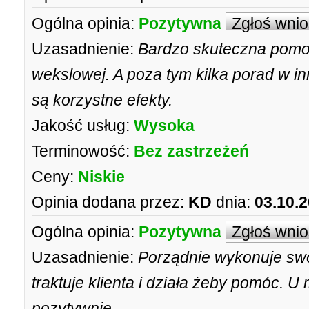
Ogólna opinia:
Pozytywna
Zgłoś wni
Uzasadnienie:
Bardzo skuteczna pomo
wekslowej. A poza tym kilka porad w i
są korzystne efekty.
Jakość usług:
Wysoka
Terminowość:
Bez zastrzeżeń
Ceny:
Niskie
Opinia dodana przez:
KD
dnia:
03.10.
Ogólna opinia:
Pozytywna
Zgłoś wni
Uzasadnienie:
Porządnie wykonuje swoj
traktuje klienta i działa żeby pomóc. 
pozytywnie.