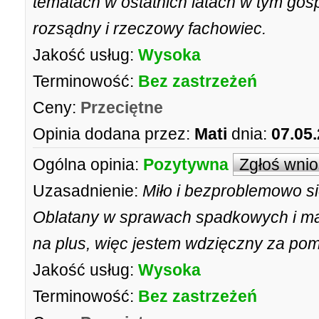
tematach w ostatnich latach w tym gos
rozsądny i rzeczowy fachowiec.
Jakość usług:
Wysoka
Terminowość:
Bez zastrzeżeń
Ceny:
Przeciętne
Opinia dodana przez:
Mati
dnia:
07.05
Ogólna opinia:
Pozytywna
Zgłoś wni
Uzasadnienie:
Miło i bezproblemowo s
Oblatany w sprawach spadkowych i m
na plus, więc jestem wdzięczny za po
Jakość usług:
Wysoka
Terminowość:
Bez zastrzeżeń