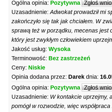
Ogólna opinia:
Pozytywna
Zgłoś wni
Uzasadnienie:
Adwokat prowadził mi 
zakończyło się tak jak chciałem. W zw
sprawą też w porządku, mecenas jest c
który jest zwykłym człowiekiem uprzej
Jakość usług:
Wysoka
Terminowość:
Bez zastrzeżeń
Ceny:
Niskie
Opinia dodana przez:
Darek
dnia:
16.0
Ogólna opinia:
Pozytywna
Zgłoś wni
Uzasadnienie:
W kontakcie uprzejmy, a
pomógł w rozwodzie, więc współpraca 