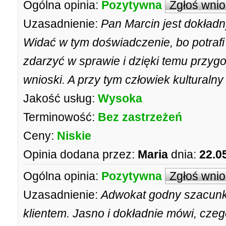
Ogólna opinia:
Pozytywna
Zgłoś wni
Uzasadnienie:
Pan Marcin jest dokład
Widać w tym doświadczenie, bo potrafi
zdarzyć w sprawie i dzięki temu przyg
wnioski. A przy tym człowiek kulturalny 
Jakość usług:
Wysoka
Terminowość:
Bez zastrzeżeń
Ceny:
Niskie
Opinia dodana przez:
Maria
dnia:
22.0
Ogólna opinia:
Pozytywna
Zgłoś wni
Uzasadnienie:
Adwokat godny szacunk
klientem. Jasno i dokładnie mówi, cze