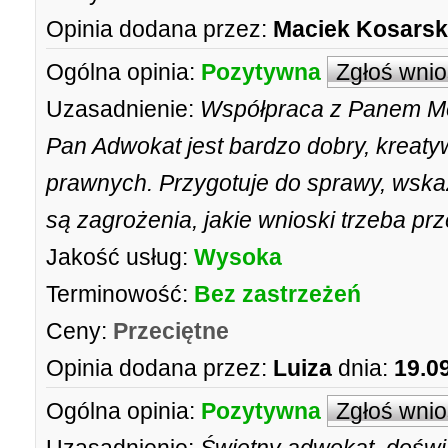
Opinia dodana przez:
Maciek Kosarsk
Ogólna opinia:
Pozytywna
Zgłoś wni
Uzasadnienie:
Współpraca z Panem M
Pan Adwokat jest bardzo dobry, krea
prawnych. Przygotuje do sprawy, wskaz
są zagrożenia, jakie wnioski trzeba p
Jakość usług:
Wysoka
Terminowość:
Bez zastrzeżeń
Ceny:
Przeciętne
Opinia dodana przez:
Luiza
dnia:
19.0
Ogólna opinia:
Pozytywna
Zgłoś wni