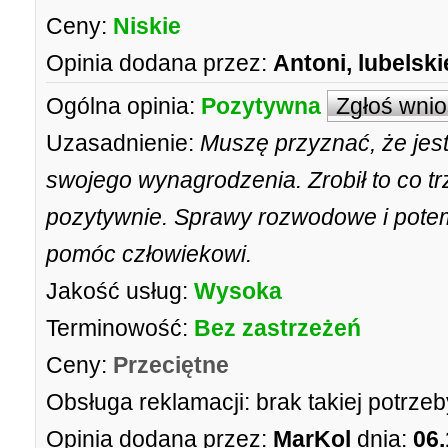
Ceny:
Niskie
Opinia dodana przez:
Antoni, lubelski
Ogólna opinia:
Pozytywna
Zgłoś wni
Uzasadnienie:
Muszę przyznać, że jes
swojego wynagrodzenia. Zrobił to co t
pozytywnie. Sprawy rozwodowe i pote
pomóc człowiekowi.
Jakość usług:
Wysoka
Terminowość:
Bez zastrzeżeń
Ceny:
Przeciętne
Obsługa reklamacji:
brak takiej potrzeb
Opinia dodana przez:
MarKol
dnia:
06.