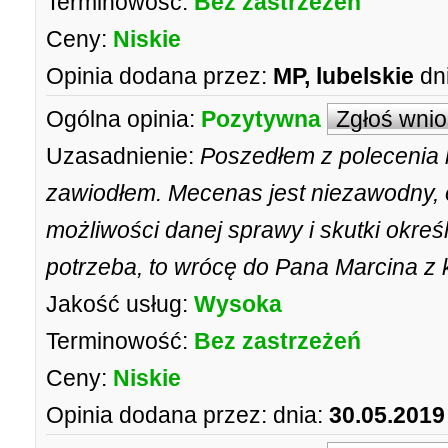
Terminowość:
Bez zastrzeżeń
Ceny:
Niskie
Opinia dodana przez:
MP, lubelskie
dn
Ogólna opinia:
Pozytywna
Zgłoś wni
Uzasadnienie:
Poszedłem z polecenia ko
zawiodłem. Mecenas jest niezawodny, o
możliwości danej sprawy i skutki okreś
potrzeba, to wrócę do Pana Marcina z 
Jakość usług:
Wysoka
Terminowość:
Bez zastrzeżeń
Ceny:
Niskie
Opinia dodana przez:
dnia:
30.05.2019