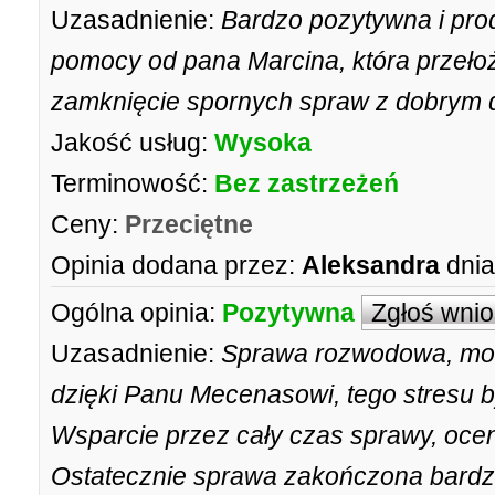
Uzasadnienie:
Bardzo pozytywna i pr
pomocy od pana Marcina, która przełoż
zamknięcie spornych spraw z dobrym d
Jakość usług:
Wysoka
Terminowość:
Bez zastrzeżeń
Ceny:
Przeciętne
Opinia dodana przez:
Aleksandra
dnia
Ogólna opinia:
Pozytywna
Zgłoś wni
Uzasadnienie:
Sprawa rozwodowa, mocn
dzięki Panu Mecenasowi, tego stresu b
Wsparcie przez cały czas sprawy, oce
Ostatecznie sprawa zakończona bardzo 