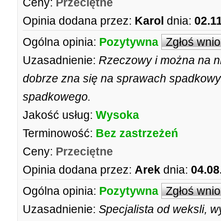
Ceny:
Przeciętne
Opinia dodana przez:
Karol
dnia:
02.1
Ogólna opinia:
Pozytywna
Zgłoś wni
Uzasadnienie:
Rzeczowy i można na n
dobrze zna się na sprawach spadkowyc
spadkowego.
Jakość usług:
Wysoka
Terminowość:
Bez zastrzeżeń
Ceny:
Przeciętne
Opinia dodana przez:
Arek
dnia:
04.08
Ogólna opinia:
Pozytywna
Zgłoś wni
Uzasadnienie:
Specjalista od weksli, 