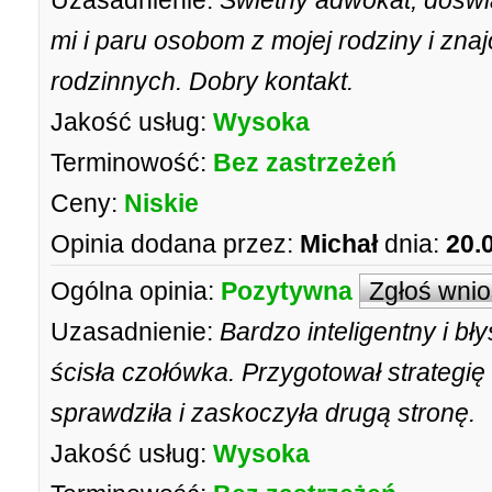
Uzasadnienie:
Świetny adwokat, doświ
mi i paru osobom z mojej rodziny i zn
rodzinnych. Dobry kontakt.
Jakość usług:
Wysoka
Terminowość:
Bez zastrzeżeń
Ceny:
Niskie
Opinia dodana przez:
Michał
dnia:
20.
Ogólna opinia:
Pozytywna
Zgłoś wni
Uzasadnienie:
Bardzo inteligentny i bł
ścisła czołówka. Przygotował strategię
sprawdziła i zaskoczyła drugą stronę.
Jakość usług:
Wysoka