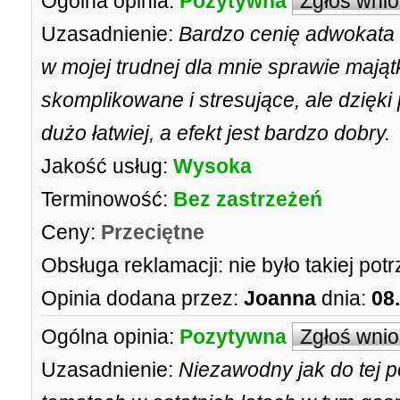
Ogólna opinia:
Pozytywna
Zgłoś wni
Uzasadnienie:
Bardzo cenię adwokata
w mojej trudnej dla mnie sprawie mająt
skomplikowane i stresujące, ale dzię
dużo łatwiej, a efekt jest bardzo dobry.
Jakość usług:
Wysoka
Terminowość:
Bez zastrzeżeń
Ceny:
Przeciętne
Obsługa reklamacji:
nie było takiej pot
Opinia dodana przez:
Joanna
dnia:
08
Ogólna opinia:
Pozytywna
Zgłoś wni
Uzasadnienie:
Niezawodny jak do tej p