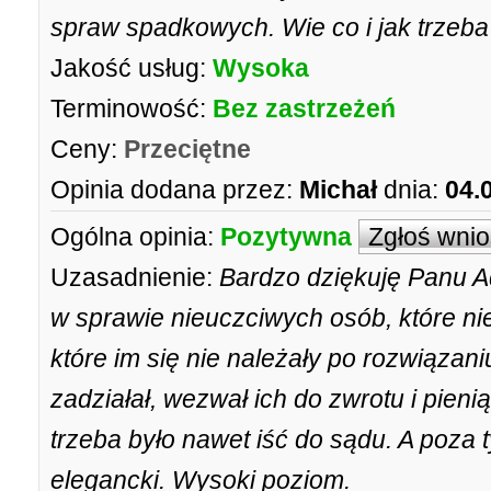
spraw spadkowych. Wie co i jak trzeba
Jakość usług:
Wysoka
Terminowość:
Bez zastrzeżeń
Ceny:
Przeciętne
Opinia dodana przez:
Michał
dnia:
04.
Ogólna opinia:
Pozytywna
Zgłoś wni
Uzasadnienie:
Bardzo dziękuję Panu 
w sprawie nieuczciwych osób, które ni
które im się nie należały po rozwiąza
zadziałał, wezwał ich do zwrotu i pien
trzeba było nawet iść do sądu. A poza 
elegancki. Wysoki poziom.