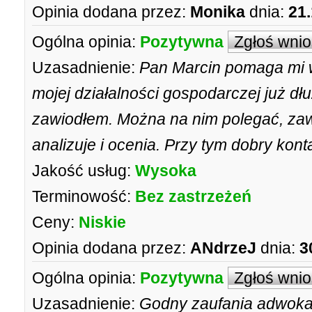
Opinia dodana przez:
Monika
dnia:
21.
Ogólna opinia:
Pozytywna
Zgłoś wni
Uzasadnienie:
Pan Marcin pomaga mi 
mojej działalności gospodarczej już dłu
zawiodłem. Można na nim polegać, zaw
analizuje i ocenia. Przy tym dobry konta
Jakość usług:
Wysoka
Terminowość:
Bez zastrzeżeń
Ceny:
Niskie
Opinia dodana przez:
ANdrzeJ
dnia:
3
Ogólna opinia:
Pozytywna
Zgłoś wni
Uzasadnienie:
Godny zaufania adwoka