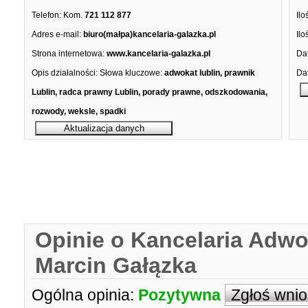
Telefon:
Kom.
721 112 877
Ilo
Adres e-mail:
biuro(małpa)kancelaria-galazka.pl
Ilo
Strona internetowa:
www.kancelaria-galazka.pl
Dat
Opis działalności:
Słowa kluczowe:
adwokat lublin, prawnik
Dat
Lublin, radca prawny Lublin, porady prawne, odszkodowania,
rozwody, weksle, spadki
Opinie o Kancelaria Adw
Marcin Gałązka
Ogólna opinia:
Pozytywna
Zgłoś wni