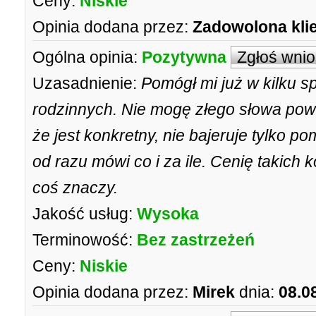
Ceny:
Niskie
Opinia dodana przez:
Zadowolona kli
Ogólna opinia:
Pozytywna
Zgłoś wni
Uzasadnienie:
Pomógł mi już w kilku 
rodzinnych. Nie mogę złego słowa powi
że jest konkretny, nie bajeruje tylko p
od razu mówi co i za ile. Cenię takich 
coś znaczy.
Jakość usług:
Wysoka
Terminowość:
Bez zastrzeżeń
Ceny:
Niskie
Opinia dodana przez:
Mirek
dnia:
08.0