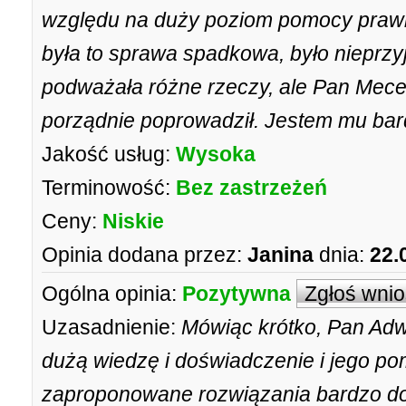
względu na duży poziom pomocy prawn
była to sprawa spadkowa, było nieprzy
podważała różne rzeczy, ale Pan Mece
porządnie poprowadził. Jestem mu ba
Jakość usług:
Wysoka
Terminowość:
Bez zastrzeżeń
Ceny:
Niskie
Opinia dodana przez:
Janina
dnia:
22.
Ogólna opinia:
Pozytywna
Zgłoś wni
Uzasadnienie:
Mówiąc krótko, Pan Adw
dużą wiedzę i doświadczenie i jego po
zaproponowane rozwiązania bardzo do