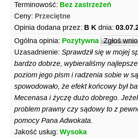
Terminowość:
Bez zastrzeżeń
Ceny:
Przeciętne
Opinia dodana przez:
B K
dnia:
03.07.
Ogólna opinia:
Pozytywna
Zgłoś wni
Uzasadnienie:
Sprawdził się w mojej 
bardzo dobrze, wybieraliśmy najlepsz
poziom jego pism i radzenia sobie w s
spowodowało, że efekt końcowy był b
Mecenasa i życzę dużo dobrego. Jeżeli
problem prawny czy sądowy to z pewn
pomocy Pana Adwokata.
Jakość usług:
Wysoka