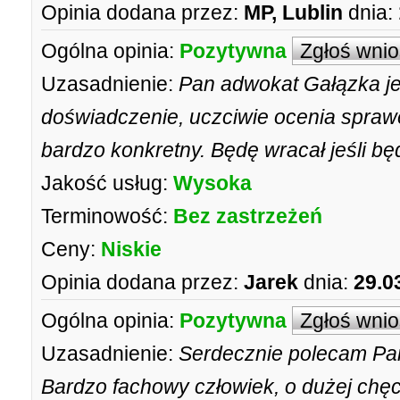
Opinia dodana przez:
MP, Lublin
dnia:
Ogólna opinia:
Pozytywna
Zgłoś wni
Uzasadnienie:
Pan adwokat Gałązka je
doświadczenie, uczciwie ocenia sprawę 
bardzo konkretny. Będę wracał jeśli bę
Jakość usług:
Wysoka
Terminowość:
Bez zastrzeżeń
Ceny:
Niskie
Opinia dodana przez:
Jarek
dnia:
29.0
Ogólna opinia:
Pozytywna
Zgłoś wni
Uzasadnienie:
Serdecznie polecam Pa
Bardzo fachowy człowiek, o dużej chę