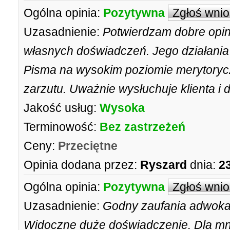
Ogólna opinia:
Pozytywna
Zgłoś wni
Uzasadnienie:
Potwierdzam dobre opin
własnych doświadczeń. Jego działania 
Pisma na wysokim poziomie merytorycz
zarzutu. Uważnie wysłuchuje klienta i 
Jakość usług:
Wysoka
Terminowość:
Bez zastrzeżeń
Ceny:
Przeciętne
Opinia dodana przez:
Ryszard
dnia:
2
Ogólna opinia:
Pozytywna
Zgłoś wni
Uzasadnienie:
Godny zaufania adwokat,
Widoczne duże doświadczenie. Dla mn