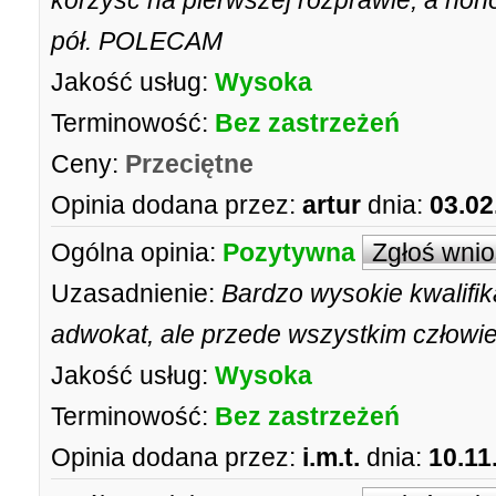
korzyść na pierwszej rozprawie, a hon
pół. POLECAM
Jakość usług:
Wysoka
Terminowość:
Bez zastrzeżeń
Ceny:
Przeciętne
Opinia dodana przez:
artur
dnia:
03.02
Ogólna opinia:
Pozytywna
Zgłoś wni
Uzasadnienie:
Bardzo wysokie kwalifik
adwokat, ale przede wszystkim człowi
Jakość usług:
Wysoka
Terminowość:
Bez zastrzeżeń
Opinia dodana przez:
i.m.t.
dnia:
10.11