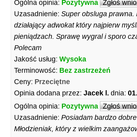
Ogólna opinia:
Pozytywna
Zgłoś wni
Uzasadnienie:
Super obsluga prawna. 
działający adwokat który najpierw myśl
pieniądzach. Sprawę wygral i sporo cz
Polecam
Jakość usług:
Wysoka
Terminowość:
Bez zastrzeżeń
Ceny:
Przeciętne
Opinia dodana przez:
Jacek l.
dnia:
01
Ogólna opinia:
Pozytywna
Zgłoś wni
Uzasadnienie:
Posiadam bardzo dobre
Młodzieniak, który z wielkim zaangaż