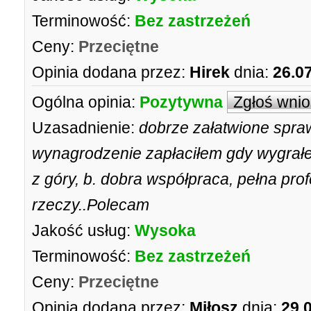
Terminowość:
Bez zastrzeżeń
Ceny:
Przeciętne
Opinia dodana przez:
Hirek
dnia:
26.0
Ogólna opinia:
Pozytywna
Zgłoś wni
Uzasadnienie:
dobrze załatwione spr
wynagrodzenie zapłaciłem gdy wygrałe
z góry, b. dobra współpraca, pełna pr
rzeczy..Polecam
Jakość usług:
Wysoka
Terminowość:
Bez zastrzeżeń
Ceny:
Przeciętne
Opinia dodana przez:
Miłosz
dnia:
29.