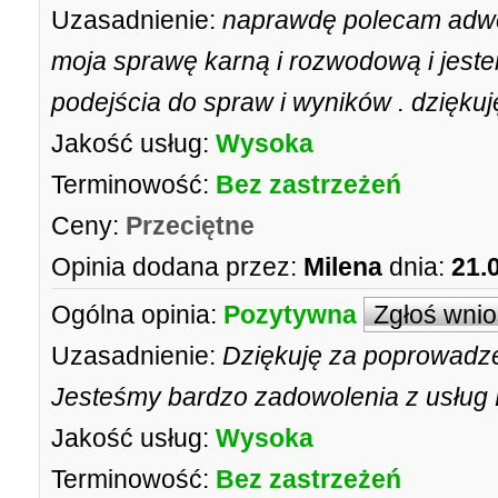
Uzasadnienie:
naprawdę polecam adwo
moja sprawę karną i rozwodową i jest
podejścia do spraw i wyników . dziękuj
Jakość usług:
Wysoka
Terminowość:
Bez zastrzeżeń
Ceny:
Przeciętne
Opinia dodana przez:
Milena
dnia:
21.
Ogólna opinia:
Pozytywna
Zgłoś wni
Uzasadnienie:
Dziękuję za poprowadze
Jesteśmy bardzo zadowolenia z usług
Jakość usług:
Wysoka
Terminowość:
Bez zastrzeżeń