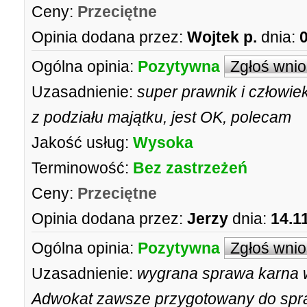
Ceny:
Przeciętne
Opinia dodana przez:
Wojtek p.
dnia:
Ogólna opinia:
Pozytywna
Zgłoś wni
Uzasadnienie:
super prawnik i człowie
z podziału majątku, jest OK, polecam
Jakość usług:
Wysoka
Terminowość:
Bez zastrzeżeń
Ceny:
Przeciętne
Opinia dodana przez:
Jerzy
dnia:
14.1
Ogólna opinia:
Pozytywna
Zgłoś wni
Uzasadnienie:
wygrana sprawa karna w
Adwokat zawsze przygotowany do spraw