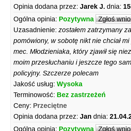
Opinia dodana przez:
Jarek J.
dnia:
15
Ogólna opinia:
Pozytywna
Zgłoś wni
Uzasadnienie:
zostałem zatrzymany za 
pomówiony, w sobotę nikt nie chciał mi
mec. Młodzieniaka, który zjawił się niez
moim przesłuchaniu i jeszcze tego sa
policyjny. Szczerze polecam
Jakość usług:
Wysoka
Terminowość:
Bez zastrzeżeń
Ceny:
Przeciętne
Opinia dodana przez:
Jan
dnia:
21.04.
Ogólna opinia:
Pozytywna
Zgłoś wni