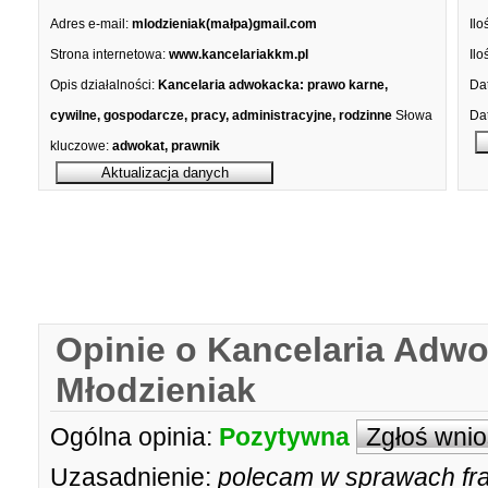
Adres e-mail:
mlodzieniak(małpa)gmail.com
Ilo
Strona internetowa:
www.kancelariakkm.pl
Ilo
Opis działalności:
Kancelaria adwokacka: prawo karne,
Dat
cywilne, gospodarcze, pracy, administracyjne, rodzinne
Słowa
Dat
kluczowe:
adwokat, prawnik
Opinie o Kancelaria Adw
Młodzieniak
Ogólna opinia:
Pozytywna
Zgłoś wni
Uzasadnienie:
polecam w sprawach fr