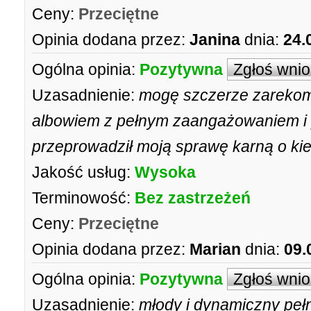
Ceny:
Przeciętne
Opinia dodana przez:
Janina
dnia:
24.
Ogólna opinia:
Pozytywna
Zgłoś wni
Uzasadnienie:
mogę szczerze zarekom
albowiem z pełnym zaangażowaniem i
przeprowadził moją sprawę karną o kier
Jakość usług:
Wysoka
Terminowość:
Bez zastrzeżeń
Ceny:
Przeciętne
Opinia dodana przez:
Marian
dnia:
09.
Ogólna opinia:
Pozytywna
Zgłoś wni
Uzasadnienie:
młody i dynamiczny peł