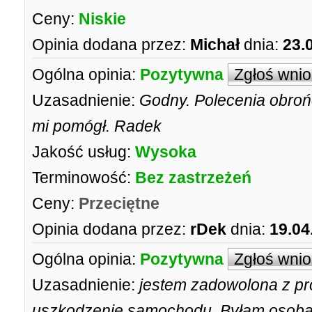
Ceny:
Niskie
Opinia dodana przez:
Michał
dnia:
23.
Ogólna opinia:
Pozytywna
Zgłoś wni
Uzasadnienie:
Godny. Polecenia obro
mi pomógł. Radek
Jakość usług:
Wysoka
Terminowość:
Bez zastrzeżeń
Ceny:
Przeciętne
Opinia dodana przez:
rDek
dnia:
19.04
Ogólna opinia:
Pozytywna
Zgłoś wni
Uzasadnienie:
jestem zadowolona z p
uszkodzenie samochodu. Byłam osob