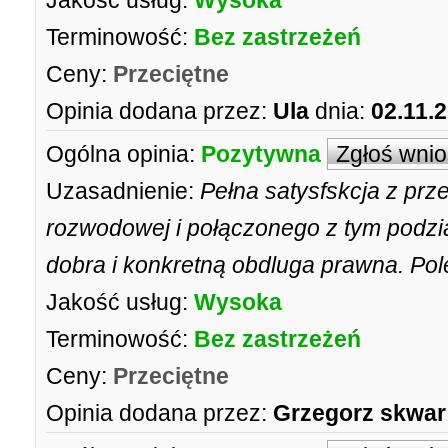
Jakość usług:
Wysoka
Terminowość:
Bez zastrzeżeń
Ceny:
Przeciętne
Opinia dodana przez:
Ula
dnia:
02.11.
Ogólna opinia:
Pozytywna
Zgłoś wni
Uzasadnienie:
Pełna satysfskcja z pr
rozwodowej i połączonego z tym podzia
dobra i konkretną obdluga prawna. Po
Jakość usług:
Wysoka
Terminowość:
Bez zastrzeżeń
Ceny:
Przeciętne
Opinia dodana przez:
Grzegorz skwar