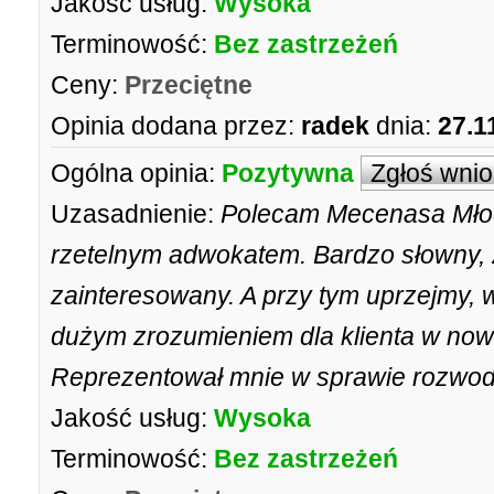
Jakość usług:
Wysoka
Terminowość:
Bez zastrzeżeń
Ceny:
Przeciętne
Opinia dodana przez:
radek
dnia:
27.1
Ogólna opinia:
Pozytywna
Zgłoś wni
Uzasadnienie:
Polecam Mecenasa Młod
rzetelnym adwokatem. Bardzo słowny,
zainteresowany. A przy tym uprzejmy,
dużym zrozumieniem dla klienta w nowej
Reprezentował mnie w sprawie rozwod
Jakość usług:
Wysoka
Terminowość:
Bez zastrzeżeń