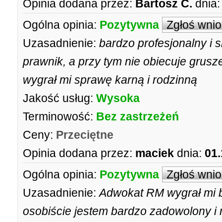
Opinia dodana przez:
Bartosz C.
dnia:
Ogólna opinia:
Pozytywna
Zgłoś wni
Uzasadnienie:
bardzo profesjonalny i 
prawnik, a przy tym nie obiecuje grusze
wygrał mi sprawę karną i rodzinną
Jakość usług:
Wysoka
Terminowość:
Bez zastrzeżeń
Ceny:
Przeciętne
Opinia dodana przez:
maciek
dnia:
01.
Ogólna opinia:
Pozytywna
Zgłoś wni
Uzasadnienie:
Adwokat RM wygrał mi 
osobiście jestem bardzo zadowolony i