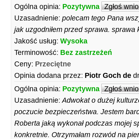
Ogólna opinia:
Pozytywna
Zgłoś wni
Uzasadnienie:
polecam tego Pana wszy
jak uzgodniłem przed sprawa. sprawa 
Jakość usług:
Wysoka
Terminowość:
Bez zastrzeżeń
Ceny:
Przeciętne
Opinia dodana przez:
Piotr Goch de
d
Ogólna opinia:
Pozytywna
Zgłoś wni
Uzasadnienie:
Adwokat o dużej kulturz
poczucie bezpieczeństwa. Jestem bard
Roberta jaką wykonał podczas mojej 
konkretnie. Otrzymałam rozwód na pier