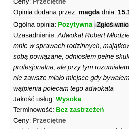
Ceny:
Przeciętne
Opinia dodana przez:
magda
dnia:
15.
Ogólna opinia:
Pozytywna
Zgłoś wni
Uzasadnienie:
Adwokat Robert Młodzie
mnie w sprawach rodzinnych, majątkow
sobą powiązane, odniosłem pełne sku
profesjonalna, ale przy tym rozumiał
nie zawsze miało miejsce gdy bywałem
wątpienia polecam tego adwokata
Jakość usług:
Wysoka
Terminowość:
Bez zastrzeżeń
Ceny:
Przeciętne