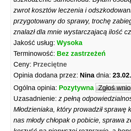
zwrot kosztów leczenia i odszkodowani
przygotowany do sprawy, trochę zabieg
znalazł dla mnie wystarczajacą ilość c
Jakość usług:
Wysoka
Terminowość:
Bez zastrzeżeń
Ceny:
Przeciętne
Opinia dodana przez:
Nina
dnia:
23.02
Ogólna opinia:
Pozytywna
Zgłoś wni
Uzasadnienie:
z pełną odpowiedzialno
Młodzieniaka, który prowadził sprawę k
nas młody chłopak o pobicie, sprawa 