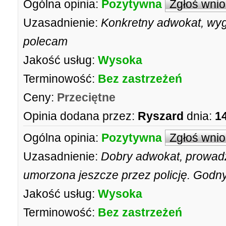
Ogólna opinia:
Pozytywna
Zgłoś wni
Uzasadnienie:
Konkretny adwokat, wy
polecam
Jakość usług:
Wysoka
Terminowość:
Bez zastrzeżeń
Ceny:
Przeciętne
Opinia dodana przez:
Ryszard
dnia:
1
Ogólna opinia:
Pozytywna
Zgłoś wni
Uzasadnienie:
Dobry adwokat, prowadzi
umorzona jeszcze przez policję. Godn
Jakość usług:
Wysoka
Terminowość:
Bez zastrzeżeń