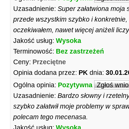
Uzasadnienie:
Super załatwiona moja 
przede wszystkim szybko i konkretnie
oczekiwałem, nawet więcej aniżeli li
Jakość usług:
Wysoka
Terminowość:
Bez zastrzeżeń
Ceny:
Przeciętne
Opinia dodana przez:
PK
dnia:
30.01.2
Ogólna opinia:
Pozytywna
Zgłoś wni
Uzasadnienie:
Bardzo słowny i rzetelny
szybko załatwił moje problemy w spra
polecam tego mecenasa.
Jakość usług:
Wysoka