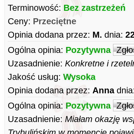
Terminowość:
Bez zastrzeżeń
Ceny:
Przeciętne
Opinia dodana przez:
M.
dnia:
22
Ogólna opinia:
Pozytywna
Zgło
Uzasadnienie:
Konkretne i rzete
Jakość usług:
Wysoka
Opinia dodana przez:
Anna
dnia
Ogólna opinia:
Pozytywna
Zgło
Uzasadnienie:
Miałam okazję w
Trybulińskim w momencie pojawi