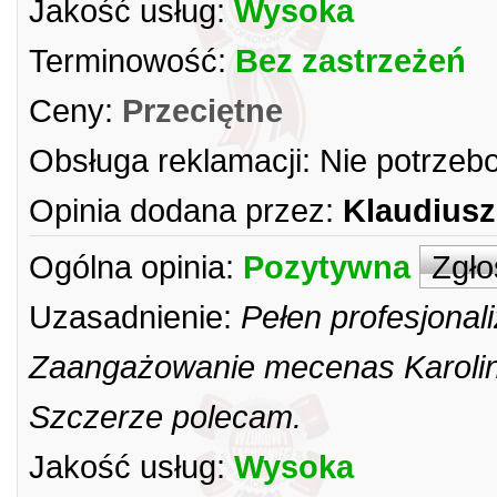
Jakość usług:
Wysoka
Terminowość:
Bez zastrzeżeń
Ceny:
Przeciętne
Obsługa reklamacji:
Nie potrzeb
Opinia dodana przez:
Klaudiusz
Ogólna opinia:
Pozytywna
Zgło
Uzasadnienie:
Pełen profesjonal
Zaangażowanie mecenas Karolin
Szczerze polecam.
Jakość usług:
Wysoka