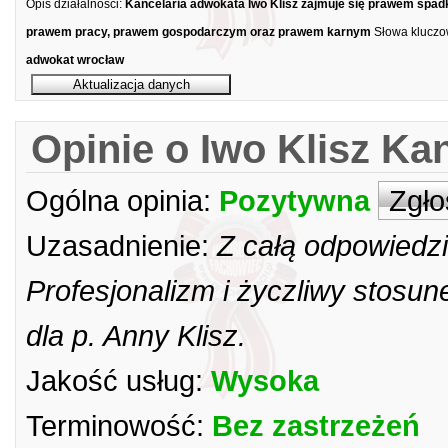
Opis działalności:
Kancelaria adwokata Iwo Klisz zajmuje się prawem spa
prawem pracy, prawem gospodarczym oraz prawem karnym
Słowa kluczo
adwokat wrocław
Opinie o Iwo Klisz K
Ogólna opinia:
Pozytywna
Zgło
Uzasadnienie:
Z całą odpowiedzi
Profesjonalizm i życzliwy stosu
dla p. Anny Klisz.
Jakość usług:
Wysoka
Terminowość:
Bez zastrzeżeń