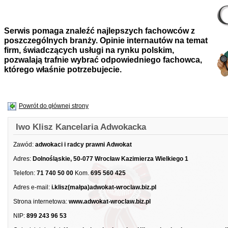
Serwis pomaga znaleźć najlepszych fachowców z
poszczególnych branży. Opinie internautów na temat
firm, świadczących usługi na rynku polskim,
pozwalają trafnie wybrać odpowiedniego fachowca,
którego właśnie potrzebujecie.
Powrót do głównej strony
Iwo Klisz Kancelaria Adwokacka
Zawód:
adwokaci i radcy prawni Adwokat
Adres:
Dolnośląskie, 50-077 Wrocław Kazimierza Wielkiego 1
Telefon:
71 740 50 00
Kom.
695 560 425
Adres e-mail:
i.klisz(małpa)adwokat-wroclaw.biz.pl
Strona internetowa:
www.adwokat-wroclaw.biz.pl
NIP:
899 243 96 53