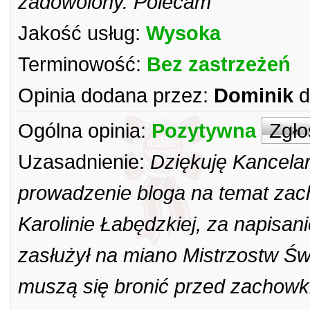
zadowolony. Polecam
Jakość usług:
Wysoka
Terminowość:
Bez zastrzeżeń
Opinia dodana przez:
Dominik
d
Ogólna opinia:
Pozytywna
Zgło
Uzasadnienie:
Dziękuję Kancelar
prowadzenie bloga na temat zac
Karolinie Łabędzkiej, za napisa
zasłużył na miano Mistrzostw Św
muszą się bronić przed zachow