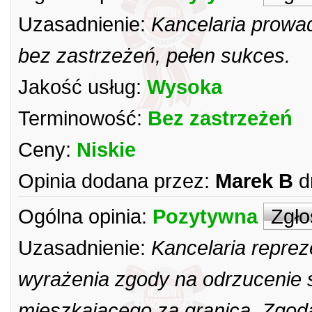
Uzasadnienie:
Kancelaria prowa
bez zastrzeżeń, pełen sukces.
Jakość usług:
Wysoka
Terminowość:
Bez zastrzeżeń
Ceny:
Niskie
Opinia dodana przez:
Marek B
d
Ogólna opinia:
Pozytywna
Zgło
Uzasadnienie:
Kancelaria repre
wyrażenia zgody na odrzucenie 
mieszkającego za granicą. Zgod