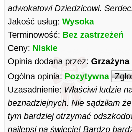
adwokatowi Dziedzicowi. Serdec
Jakość usług:
Wysoka
Terminowość:
Bez zastrzeżeń
Ceny:
Niskie
Opinia dodana przez:
Grzażyna
Ogólna opinia:
Pozytywna
Zgło
Uzasadnienie:
Właściwi ludzie n
beznadziejnych. Nie sądziłam że
tym bardziej otrzymać odszkodowa
najlepsi na świecie! Bardzo bar