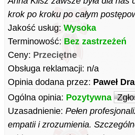
Anna Klisz zawsze była dla nas
krok po kroku po całym postępo
Jakość usług:
Wysoka
Terminowość:
Bez zastrzeżeń
Ceny:
Przeciętne
Obsługa reklamacji:
n/a
Opinia dodana przez:
Paweł Dr
Ogólna opinia:
Pozytywna
Zgło
Uzasadnienie:
Pełen profesjona
empatii i zrozumienia. Szczegól