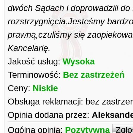
dwóch Sądach i doprowadzili do
rozstrzygnięcia.Jesteśmy bardz
prawną,czuliśmy się zaopiekowan
Kancelarię.
Jakość usług:
Wysoka
Terminowość:
Bez zastrzeżeń
Ceny:
Niskie
Obsługa reklamacji:
bez zastrze
Opinia dodana przez:
Aleksande
Ogólna opinia:
Pozytywna
Zgło