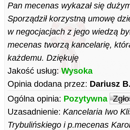
Pan mecenas wykazał się dużym
Sporządził korzystną umowę dzie
w negocjacjach z jego wiedzą był
mecenas tworzą kancelarię, któ
każdemu. Dziękuję
Jakość usług:
Wysoka
Opinia dodana przez:
Dariusz B
Ogólna opinia:
Pozytywna
Zgło
Uzasadnienie:
Kancelaria Iwo Kl
Trybulińskiego i p.mecenas Karo