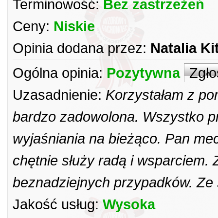
Terminowość:
Bez zastrzeżeń
Ceny:
Niskie
Opinia dodana przez:
Natalia Ki
Ogólna opinia:
Pozytywna
Zgło
Uzasadnienie:
Korzystałam z po
bardzo zadowolona. Wszystko pr
wyjaśniania na bieżąco. Pan mec
chętnie służy radą i wsparciem. 
beznadziejnych przypadków. Ze 
Jakość usług:
Wysoka