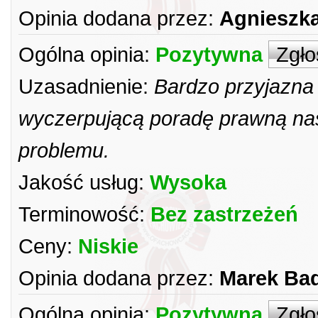
Opinia dodana przez:
Agnieszk
Ogólna opinia:
Pozytywna
Zgło
Uzasadnienie:
Bardzo przyjazna
wyczerpującą poradę prawną na
problemu.
Jakość usług:
Wysoka
Terminowość:
Bez zastrzeżeń
Ceny:
Niskie
Opinia dodana przez:
Marek Ba
Ogólna opinia:
Pozytywna
Zgło