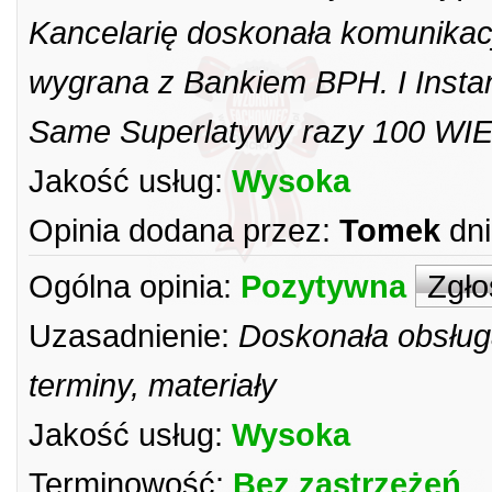
Kancelarię doskonała komunikac
wygrana z Bankiem BPH. I Insta
Same Superlatywy razy 100 WI
Jakość usług:
Wysoka
Opinia dodana przez:
Tomek
dni
Ogólna opinia:
Pozytywna
Zgło
Uzasadnienie:
Doskonała obsługa
terminy, materiały
Jakość usług:
Wysoka
Terminowość:
Bez zastrzeżeń