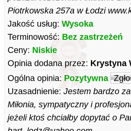
Piotrkowska 257a w Łodzi www.ki
Jakość usług:
Wysoka
Terminowość:
Bez zastrzeżeń
Ceny:
Niskie
Opinia dodana przez:
Krystyna 
Ogólna opinia:
Pozytywna
Zgło
Uzasadnienie:
Jestem bardzo za
Miłonia, sympatyczny i profesjo
jeżeli ktoś chciałby dopytać o P
bart_lodz@yahoo.com