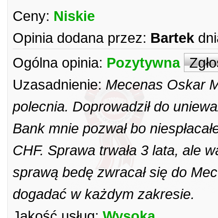
Ceny:
Niskie
Opinia dodana przez:
Bartek
dni
Ogólna opinia:
Pozytywna
Zgło
Uzasadnienie:
Mecenas Oskar Mi
polecnia. Doprowadził do uniew
Bank mnie pozwał bo niespłacałe
CHF. Sprawa trwała 3 lata, ale 
sprawą bedę zwracał się do Mec
dogadać w każdym zakresie.
Jakość usług:
Wysoka