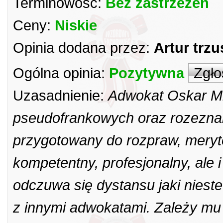
Terminowość:
Bez zastrzeżeń
Ceny:
Niskie
Opinia dodana przez:
Artur trz
Ogólna opinia:
Pozytywna
Zgło
Uzasadnienie:
Adwokat Oskar Mi
pseudofrankowych oraz rozeznani
przygotowany do rozpraw, meryto
kompetentny, profesjonalny, ale 
odczuwa się dystansu jaki niest
z innymi adwokatami. Zależy mu n