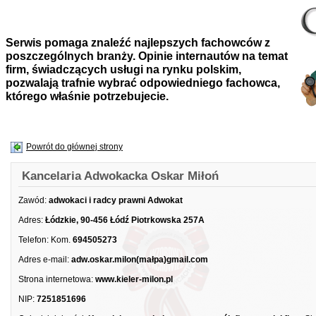
Serwis pomaga znaleźć najlepszych fachowców z
poszczególnych branży. Opinie internautów na temat
firm, świadczących usługi na rynku polskim,
pozwalają trafnie wybrać odpowiedniego fachowca,
którego właśnie potrzebujecie.
Powrót do głównej strony
Kancelaria Adwokacka Oskar Miłoń
Zawód:
adwokaci i radcy prawni Adwokat
Adres:
Łódzkie, 90-456 Łódź Piotrkowska 257A
Telefon:
Kom.
694505273
Adres e-mail:
adw.oskar.milon(małpa)gmail.com
Strona internetowa:
www.kieler-milon.pl
NIP:
7251851696