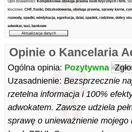
Opis działalności:
Kompleksowa obsługa prawna osób fizycznych i firm.
Sł
kluczowe:
CHF, franki, Odszkodowania, obsługa prawna, sprawy karne, cyw
rozwody, spadki, windykacja, egzekucja, dział, spadek, rodzinne, dobry sk
adwokat, taxi, bankowe
Opinie o Kancelaria 
Ogólna opinia:
Pozytywna
Zgło
Uzasadnienie:
Bezsprzecznie na
rzetelna informacja i 100% efek
adwokatem. Zawsze udziela pełny
sprawę o unieważnienie mojego