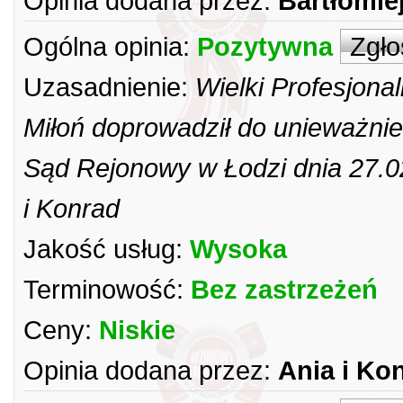
Opinia dodana przez:
Bartłomie
Ogólna opinia:
Pozytywna
Zgło
Uzasadnienie:
Wielki Profesjon
Miłoń doprowadził do unieważni
Sąd Rejonowy w Łodzi dnia 27.0
i Konrad
Jakość usług:
Wysoka
Terminowość:
Bez zastrzeżeń
Ceny:
Niskie
Opinia dodana przez:
Ania i Ko