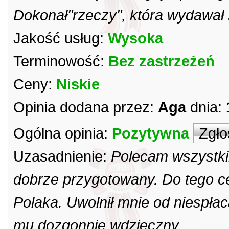
Dokonał"rzeczy", która wydawał 
Jakość usług:
Wysoka
Terminowość:
Bez zastrzeżeń
Ceny:
Niskie
Opinia dodana przez:
Aga
dnia:
Ogólna opinia:
Pozytywna
Zgło
Uzasadnienie:
Polecam wszystki
dobrze przygotowany. Do tego ce
Polaka. Uwolnił mnie od niespła
mu dozgonnie wdzięczny.