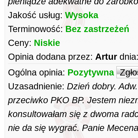
pieniądze adekwatne do zarobkó
Jakość usług:
Wysoka
Terminowość:
Bez zastrzeżeń
Ceny:
Niskie
Opinia dodana przez:
Artur
dnia
Ogólna opinia:
Pozytywna
Zgło
Uzasadnienie:
Dzień dobry. Adw.
przeciwko PKO BP. Jestem niezm
konsultowałam się z dwoma radca
nie da się wygrać. Panie Mecena