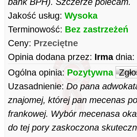
bank BPH). Szczerze polecam.
Jakość usług:
Wysoka
Terminowość:
Bez zastrzeżeń
Ceny:
Przeciętne
Opinia dodana przez:
Irma
dnia:
Ogólna opinia:
Pozytywna
Zgło
Uzasadnienie:
Do pana adwokata 
znajomej, której pan mecenas p
frankowej. Wybór mecenasa okaza
do tej pory zaskoczona skutecz