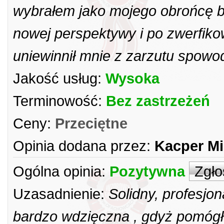
wybrałem jako mojego obrońcę bo
nowej perspektywy i po zwerfik
uniewinnił mnie z zarzutu spo
Jakość usług:
Wysoka
Terminowość:
Bez zastrzeżeń
Ceny:
Przeciętne
Opinia dodana przez:
Kacper Mi
Ogólna opinia:
Pozytywna
Zgło
Uzasadnienie:
Solidny, profesjo
bardzo wdzięczna , gdyż pomógł 