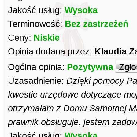
Jakość usług:
Wysoka
Terminowość:
Bez zastrzeżeń
Ceny:
Niskie
Opinia dodana przez:
Klaudia Z
Ogólna opinia:
Pozytywna
Zgło
Uzasadnienie:
Dzięki pomocy Pa
kwestie urzędowe dotyczące moj
otrzymałam z Domu Samotnej Matk
prawnik obsługuje. jestem zadow
Jakość usług:
Wysoka