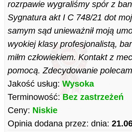
rozrpawie wygraliśmy spór z b
Sygnatura akt I C 748/21 dot mo
samym sąd unieważnił moją umo
wyokiej klasy profesjonalistą, 
miłm człowiekiem. Kontakt z me
pomocą. Zdecydowanie polecam
Jakość usług:
Wysoka
Terminowość:
Bez zastrzeżeń
Ceny:
Niskie
Opinia dodana przez:
dnia:
21.0