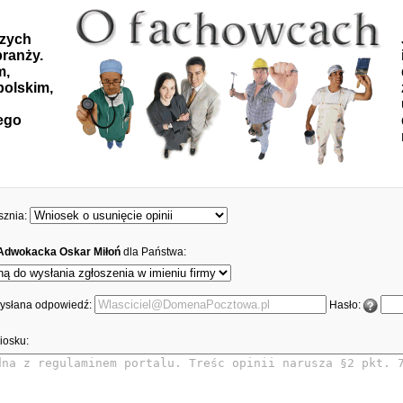
szych
ranży.
m,
polskim,
ego
sznia:
 Adwokacka Oskar Miłoń
dla Państwa:
 wysłana odpowiedź:
Hasło:
iosku: