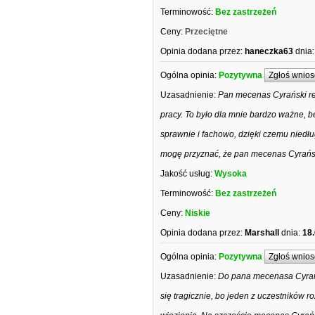
Terminowość:
Bez zastrzeżeń
Ceny:
Przeciętne
Opinia dodana przez:
haneczka63
dnia:
Ogólna opinia:
Pozytywna
Zgłoś wnios
Uzasadnienie:
Pan mecenas Cyrański r
pracy. To było dla mnie bardzo ważne, 
sprawnie i fachowo, dzięki czemu niedł
mogę przyznać, że pan mecenas Cyrańsk
Jakość usług:
Wysoka
Terminowość:
Bez zastrzeżeń
Ceny:
Niskie
Opinia dodana przez:
Marshall
dnia:
18
Ogólna opinia:
Pozytywna
Zgłoś wnios
Uzasadnienie:
Do pana mecenasa Cyrańsk
się tragicznie, bo jeden z uczestników r