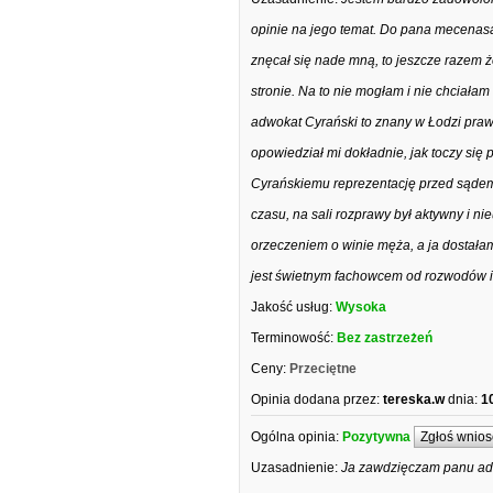
opinie na jego temat. Do pana mecenasa
znęcał się nade mną, to jeszcze razem 
stronie. Na to nie mogłam i nie chciałam
adwokat Cyrański to znany w Łodzi pra
opowiedział mi dokładnie, jak toczy si
Cyrańskiemu reprezentację przed sądem
czasu, na sali rozprawy był aktywny i ni
orzeczeniem o winie męża, a ja dostała
jest świetnym fachowcem od rozwodów i 
Jakość usług:
Wysoka
Terminowość:
Bez zastrzeżeń
Ceny:
Przeciętne
Opinia dodana przez:
tereska.w
dnia:
1
Ogólna opinia:
Pozytywna
Zgłoś wnios
Uzasadnienie:
Ja zawdzięczam panu adw