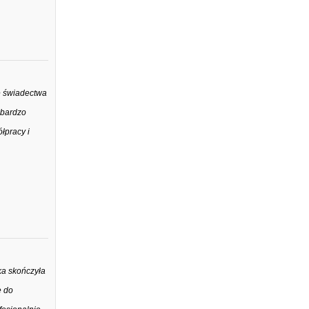
e świadectwa
 bardzo
łpracy i
ka skończyła
e do