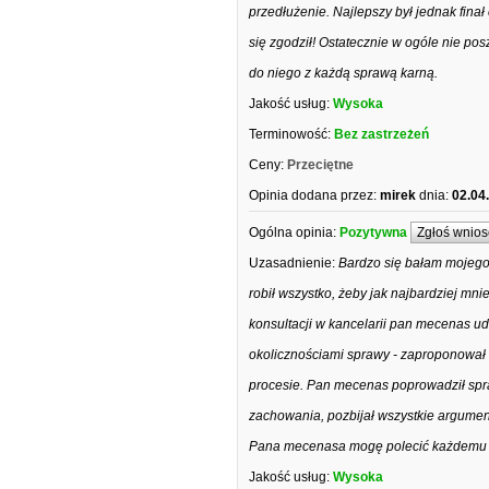
przedłużenie. Najlepszy był jednak finał
się zgodził! Ostatecznie w ogóle nie p
do niego z każdą sprawą karną.
Jakość usług:
Wysoka
Terminowość:
Bez zastrzeżeń
Ceny:
Przeciętne
Opinia dodana przez:
mirek
dnia:
02.04
Ogólna opinia:
Pozytywna
Zgłoś wnios
Uzasadnienie:
Bardzo się bałam mojego
robił wszystko, żeby jak najbardziej m
konsultacji w kancelarii pan mecenas u
okolicznościami sprawy - zaproponował 
procesie. Pan mecenas poprowadził sp
zachowania, pozbijał wszystkie argument
Pana mecenasa mogę polecić każdemu do
Jakość usług:
Wysoka