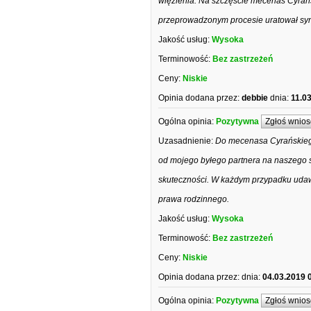
więzienia. Na szczęście mecenas Cyrańs
przeprowadzonym procesie uratował syna
Jakość usług:
Wysoka
Terminowość:
Bez zastrzeżeń
Ceny:
Niskie
Opinia dodana przez:
debbie
dnia:
11.0
Ogólna opinia:
Pozytywna
Zgłoś wnios
Uzasadnienie:
Do mecenasa Cyrańskiego
od mojego byłego partnera na naszego 
skuteczności. W każdym przypadku udawa
prawa rodzinnego.
Jakość usług:
Wysoka
Terminowość:
Bez zastrzeżeń
Ceny:
Niskie
Opinia dodana przez:
dnia:
04.03.2019 
Ogólna opinia:
Pozytywna
Zgłoś wnios