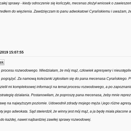
 całej sprawy - kiedy odroczenie się kończyło, mecenas złożył wniosek o zawieszen
oszedłem do więzienia. Zawdzięczam to panu adwokatowi Cyrańskiemu i uważam, ż
.2019 15:07:55
ek
 procesu rozwodowego. Wiedziałam, że mój mąż, człowiek agresywny i nieustępliw
nie pogrążyć. Za namową koleżanki zgłosiłam się do pana mecenasa Cyrańskiego. 
dzielił mi kompleksowej informacji na temat procesu rozwodowego, a po zapoznaniu
strategię działania. Postanowiłam, że poproszę pana mecenasa, żeby mnie repre
rawę na najwyższym poziomie. Udowodnił zdrady mojego męża i jego różne agre
y jego adwokata. Sąd stwierdził, że winny jest mój mąż, a ja będę miała płacone a
 każdej, nawet najbardziej zawiłej sprawy rozwodowej.