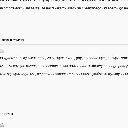
ki potwierdził swoją renomę wybitnego eksperta od spraw karnych. Po bardzo pro
 od odsiadki. Cieszę się, że postawiliśmy wtedy na Cyrańskiego i każdemu go p
3.2019 07:14:19
ek
 zgłaszałam się kilkukrotnie, za każdym razem, gdy potrzebne było podwyższeni
syna. Za każdym razem pan mecenas dawał dowód bardzo profesjonalnego podejś
ło się wywalczyć tyle, ile potrzebowałam. Pan mecenas Cyrański to wybitny fach
09:00:10
ek