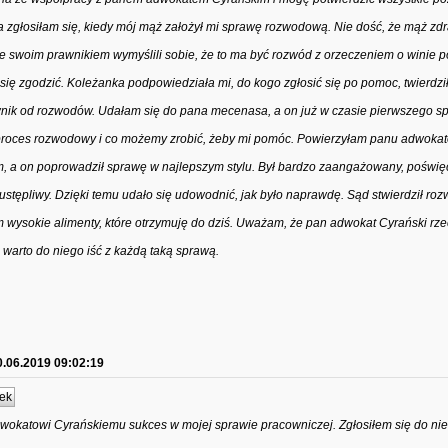
 zgłosiłam się, kiedy mój mąż założył mi sprawę rozwodową. Nie dość, że mąż zdr
że swoim prawnikiem wymyślili sobie, że to ma być rozwód z orzeczeniem o winie p
 się zgodzić. Koleżanka podpowiedziała mi, do kogo zgłosić się po pomoc, twierdzi
wnik od rozwodów. Udałam się do pana mecenasa, a on już w czasie pierwszego s
ę proces rozwodowy i co możemy zrobić, żeby mi pomóc. Powierzyłam panu adwoka
, a on poprowadził sprawę w najlepszym stylu. Był bardzo zaangażowany, poświę
eustępliwy. Dzięki temu udało się udowodnić, jak było naprawdę. Sąd stwierdził roz
m wysokie alimenty, które otrzymuję do dziś. Uważam, że pan adwokat Cyrański rz
warto do niego iść z każdą taką sprawą.
0.06.2019 09:02:19
ek
okatowi Cyrańskiemu sukces w mojej sprawie pracowniczej. Zgłosiłem się do nie