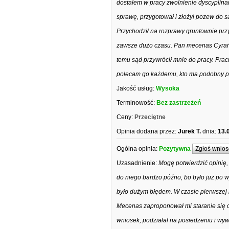
dostałem w pracy zwolnienie dyscyplina
sprawę, przygotował i złożył pozew do 
Przychodził na rozprawy gruntownie prz
zawsze dużo czasu. Pan mecenas Cyrańsk
temu sąd przywrócił mnie do pracy. Pr
polecam go każdemu, kto ma podobny p
Jakość usług:
Wysoka
Terminowość:
Bez zastrzeżeń
Ceny:
Przeciętne
Opinia dodana przez:
Jurek T.
dnia:
13.
Ogólna opinia:
Pozytywna
Zgłoś wnios
Uzasadnienie:
Mogę potwierdzić opinię,
do niego bardzo późno, bo było już po 
było dużym błędem. W czasie pierwszej 
Mecenas zaproponował mi staranie się o
wniosek, podziałał na posiedzeniu i wywa