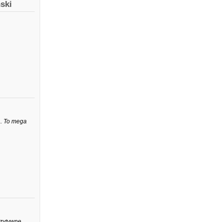
ski
.
. To mega
ozytywne