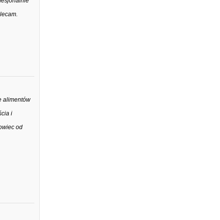
fesjonalnie
olecam.
e alimentów
cia i
owiec od