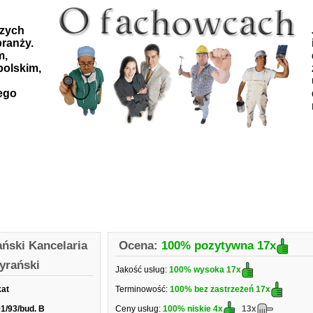
szych
ranży.
m,
polskim,
ego
ński Kancelaria
Ocena:
100% pozytywna
17x
yrański
Jakość usług:
100% wysoka
17x
kat
Terminowość:
100% bez zastrzeżeń
17x
1/93/bud. B
Ceny usług:
100% niskie
4x
13x