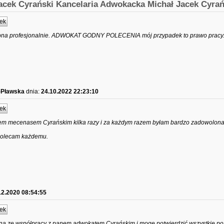
acek Cyrański Kancelaria Adwokacka Michał Jacek Cyrań
ek
ona profesjonalnie. ADWOKAT GODNY POLECENIA mój przypadek to prawo pracy
-Pławska
dnia:
24.10.2022 22:23:10
ek
m mecenasem Cyrańskim kilka razy i za każdym razem byłam bardzo zadowolona
 Polecam każdemu.
12.2020 08:54:55
ek
a ze współpracy z panem adwokatem Cyrańskim i mogę potwierdzić wszystkie p