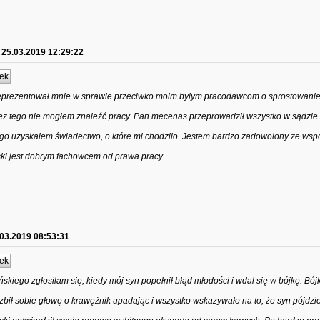
25.03.2019 12:29:22
ek
eprezentował mnie w sprawie przeciwko moim byłym pracodawcom o sprostowani
bez tego nie mogłem znaleźć pracy. Pan mecenas przeprowadził wszystko w sądzie
ugo uzyskałem świadectwo, o które mi chodziło. Jestem bardzo zadowolony ze wspó
i jest dobrym fachowcem od prawa pracy.
.03.2019 08:53:31
ek
iego zgłosiłam się, kiedy mój syn popełnił błąd młodości i wdał się w bójkę. Bój
ozbił sobie głowę o krawężnik upadając i wszystko wskazywało na to, że syn pójdzi