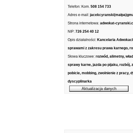
Telefon:
Kom.
508 154 733
Adres e-mail:
jacekcyranski(małpa)gm
Strona internetowa:
adwokat-cyranski.
NIP:
726 254 40 12
Opis działalności:
Kancelaria Adwokack
sprawami z zakresu prawa karnego, ro
Słowa kluczowe:
rozwód, alimetny, wład
sprawy karne, jazda po pijaku, rozbój, 
pobicie, mobbing, zwolnienie z pracy, 
dyscyplinarka