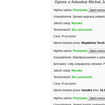
Opinie o Adwokat Michał J
Ogólna opinia:
Pozytywna
Zgłoś wnios
Uzasadnienie:
Sprawa wygrana załatwi
Jakość usług:
Wysoka
Terminowość:
Bez zastrzeżeń
Ceny:
Przeciętne
Opinia dodana przez:
Magdalena Toruń
Ogólna opinia:
Pozytywna
Zgłoś wnios
Uzasadnienie:
Współpracowałam z pane
fachowiec i miły, empatyczny człowiek.
Jakość usług:
Wysoka
Terminowość:
Bez zastrzeżeń
Ceny:
Przeciętne
Opinia dodana przez:
hanulka
dnia:
16.
Ogólna opinia:
Pozytywna
Zgłoś wnios
Uzasadnienie:
Jestem bardzo zadowolon