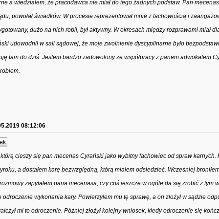
rne a wiedziałem, że pracodawca nie miał do tego żadnych podstaw. Pan mecenas 
sądu, powołał świadków. W procesie reprezentował mnie z fachowością i zaangaż
ygotowany, dużo na nich robił, był aktywny. W okresach między rozprawami miał dl
i udowodnił w sali sądowej, że moje zwolnienie dyscyplinarne było bezpodstawn
acuję tam do dziś. Jestem bardzo zadowolony ze współpracy z panem adwokatem Cy
roblem.
05.2019 08:12:06
ek
 którą cieszy się pan mecenas Cyrański jako wybitny fachowiec od spraw karnych
wyroku, a dostałem karę bezwzględną, którą miałem odsiedzieć. Wcześniej broniłem
rozmowy zapytałem pana mecenasa, czy coś jeszcze w ogóle da się zrobić z tym 
 odroczenie wykonania kary. Powierzyłem mu tę sprawę, a on złożył w sądzie odp
lczył mi to odroczenie. Później złożył kolejny wniosek, kiedy odroczenie się kończy