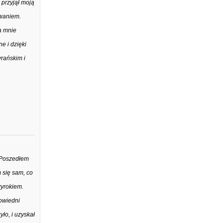
przyjął moją
owaniem.
a mnie
e i dzięki
rańskim i
. Poszedłem
 się sam, co
wyrokiem.
owiedni
ło, i uzyskał