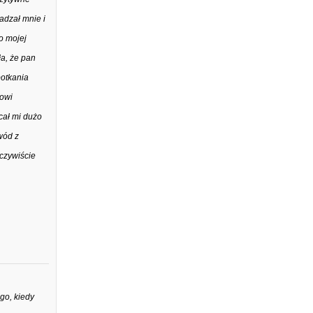
adzał mnie i
o mojej
ła, że pan
potkania
towi
cał mi dużo
wód z
eczywiście
go, kiedy