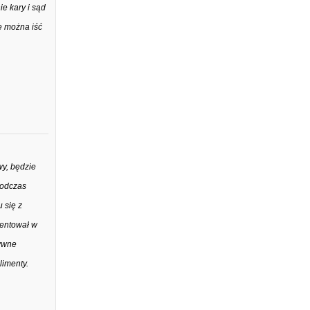
ie kary i sąd
e można iść
y, będzie
Podczas
 się z
zentował w
sywne
limenty.