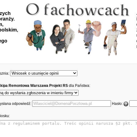
szych
ranży.
m,
polskim,
ego
sznia:
Ekipa Remontowa Warszawa Projekt RS
dla Państwa:
 wysłana odpowiedź:
Hasło:
iosku: