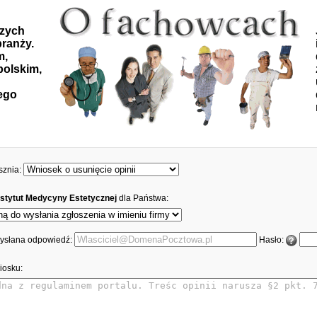
szych
ranży.
m,
polskim,
ego
sznia:
stytut Medycyny Estetycznej
dla Państwa:
 wysłana odpowiedź:
Hasło:
iosku: