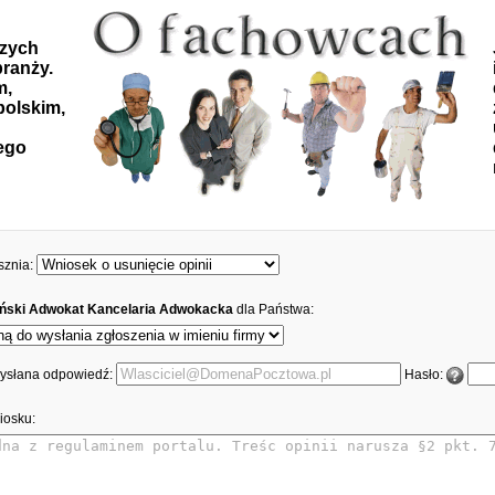
szych
ranży.
m,
polskim,
ego
sznia:
ński Adwokat Kancelaria Adwokacka
dla Państwa:
 wysłana odpowiedź:
Hasło:
iosku: