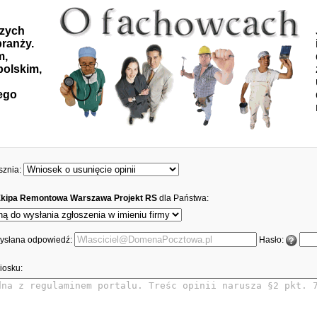
szych
ranży.
m,
polskim,
ego
sznia:
Ekipa Remontowa Warszawa Projekt RS
dla Państwa:
 wysłana odpowiedź:
Hasło:
iosku: