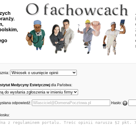
szych
ranży.
m,
polskim,
ego
sznia:
stytut Medycyny Estetycznej
dla Państwa:
 wysłana odpowiedź:
Hasło:
iosku: