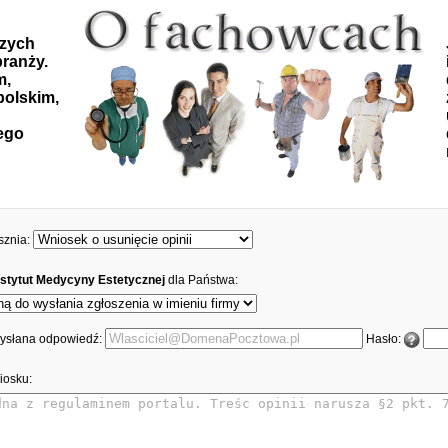
szych
ranży.
m,
polskim,
ego
sznia:
stytut Medycyny Estetycznej
dla Państwa:
 wysłana odpowiedź:
Hasło:
iosku: