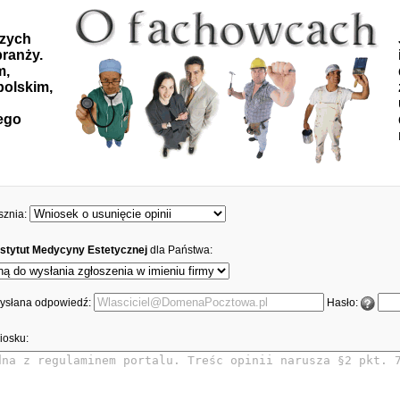
szych
ranży.
m,
polskim,
ego
sznia:
stytut Medycyny Estetycznej
dla Państwa:
 wysłana odpowiedź:
Hasło:
iosku: