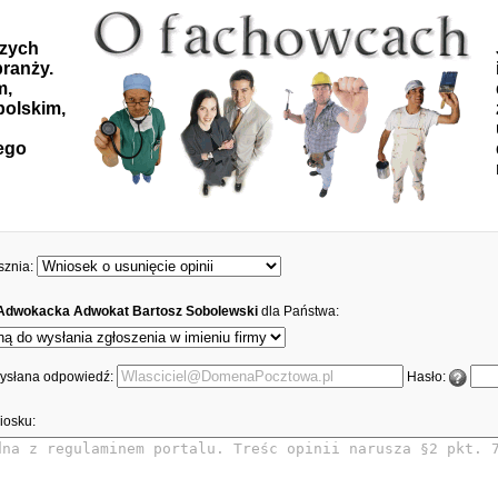
szych
ranży.
m,
polskim,
ego
sznia:
 Adwokacka Adwokat Bartosz Sobolewski
dla Państwa:
 wysłana odpowiedź:
Hasło:
iosku: