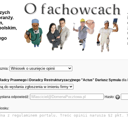
szych
ranży.
m,
polskim,
ego
sznia:
Radcy Prawnego i Doradcy Restrukturyzacyjnego "Actus" Dariusz Symula
dla
 wysłana odpowiedź:
Hasło:
iosku: