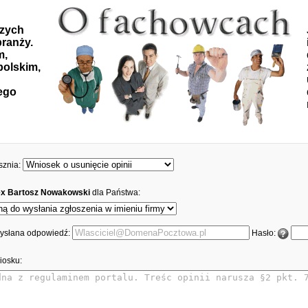
szych
ranży.
m,
polskim,
ego
sznia:
x Bartosz Nowakowski
dla Państwa:
 wysłana odpowiedź:
Hasło:
iosku: