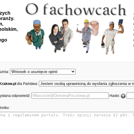
szych
ranży.
m,
polskim,
ego
sznia:
Krakow.pl
dla Państwa:
 wysłana odpowiedź:
Hasło:
iosku: