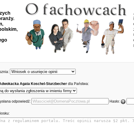
szych
ranży.
m,
polskim,
ego
sznia:
 Adwokacka Agata Koschel-Sturzbecher
dla Państwa:
 wysłana odpowiedź:
Hasło:
iosku: