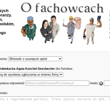
szych
ranży.
m,
polskim,
ego
sznia:
 Adwokacka Agata Koschel-Sturzbecher
dla Państwa:
 wysłana odpowiedź:
Hasło:
iosku: