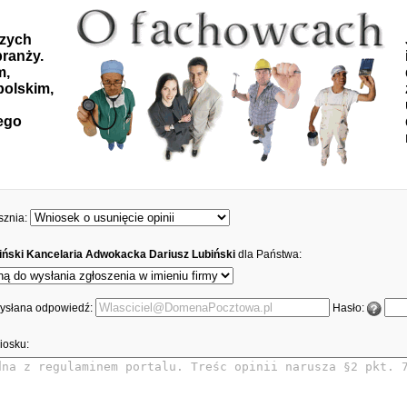
szych
ranży.
m,
polskim,
ego
sznia:
iński Kancelaria Adwokacka Dariusz Lubiński
dla Państwa:
 wysłana odpowiedź:
Hasło:
iosku: