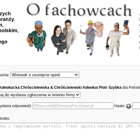
szych
ranży.
m,
polskim,
ego
sznia:
 Adwokacka Chróscielewska & Chróścielewski Adwokat Piotr Szybka
dla Państ
 wysłana odpowiedź:
Hasło:
iosku: