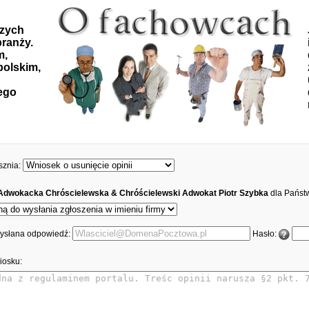
szych
ranży.
m,
polskim,
ego
sznia:
 Adwokacka Chróscielewska & Chróścielewski Adwokat Piotr Szybka
dla Państ
 wysłana odpowiedź:
Hasło:
iosku: