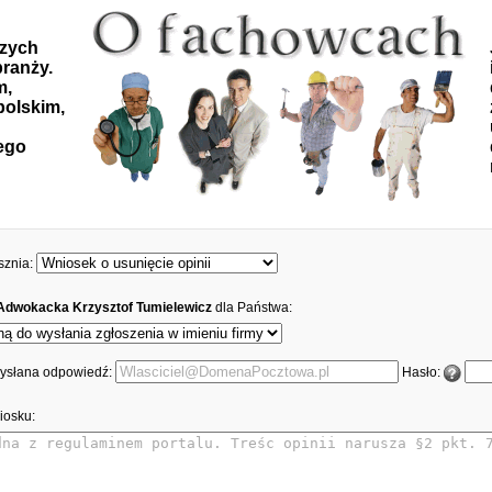
szych
ranży.
m,
polskim,
ego
sznia:
Adwokacka Krzysztof Tumielewicz
dla Państwa:
 wysłana odpowiedź:
Hasło:
iosku: