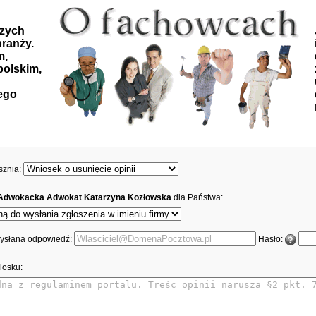
szych
ranży.
m,
polskim,
ego
sznia:
 Adwokacka Adwokat Katarzyna Kozłowska
dla Państwa:
 wysłana odpowiedź:
Hasło:
iosku: