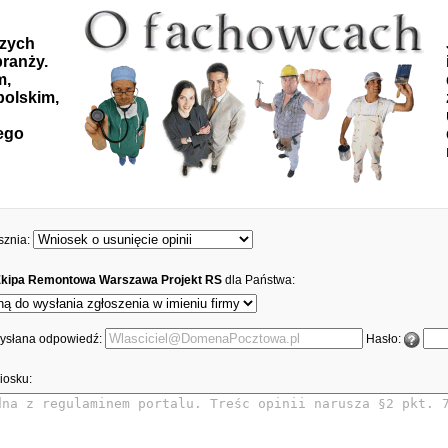
szych
ranży.
m,
polskim,
ego
sznia:
Ekipa Remontowa Warszawa Projekt RS
dla Państwa:
 wysłana odpowiedź:
Hasło:
iosku: