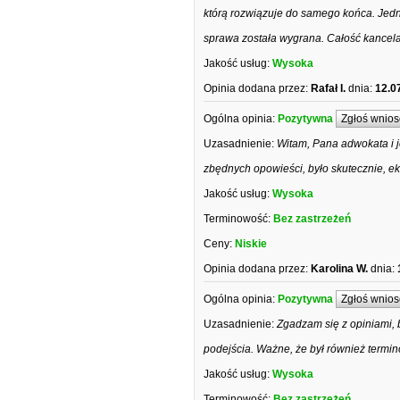
którą rozwiązuje do samego końca. Jedna
sprawa została wygrana. Całość kancela
Jakość usług:
Wysoka
Opinia dodana przez:
Rafał I.
dnia:
12.0
Ogólna opinia:
Pozytywna
Zgłoś wnios
Uzasadnienie:
Witam, Pana adwokata i j
zbędnych opowieści, było skutecznie, e
Jakość usług:
Wysoka
Terminowość:
Bez zastrzeżeń
Ceny:
Niskie
Opinia dodana przez:
Karolina W.
dnia:
Ogólna opinia:
Pozytywna
Zgłoś wnios
Uzasadnienie:
Zgadzam się z opiniami, 
podejścia. Ważne, że był również termin
Jakość usług:
Wysoka
Terminowość:
Bez zastrzeżeń