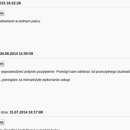
015 16:22:28
ek
udowlane w jednym palcu.
26.08.2014 11:50:59
ek
wypowiedzieć jedynie pozytywnie. Pomógł nam odebrać od przeciętnego budowla
pieniądze za nienależyte wykonanie usługi.
dnia:
31.07.2014 10:17:08
ek