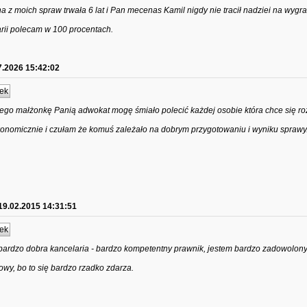
 z moich spraw trwała 6 lat i Pan mecenas Kamil nigdy nie tracił nadziei na wygra
rii polecam w 100 procentach.
7.2026 15:42:02
ek
ego małżonkę Panią adwokat mogę śmiało polecić każdej osobie która chce się ro
konomicznie i czułam że komuś zależało na dobrym przygotowaniu i wyniku sprawy
19.02.2015 14:31:51
ek
bardzo dobra kancelaria - bardzo kompetentny prawnik, jestem bardzo zadowolony 
owy, bo to się bardzo rzadko zdarza.