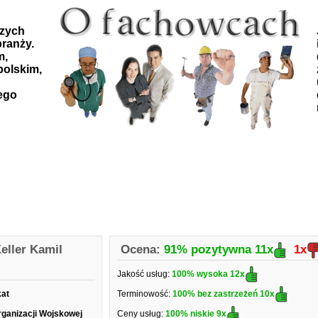
szych
ranży.
m,
polskim,
ego
eller Kamil
Ocena:
91% pozytywna
11x
1x
Jakość usług:
100% wysoka
12x
kat
Terminowość:
100% bez zastrzeżeń
10x
rganizacji Wojskowej
Ceny usług:
100% niskie
9x