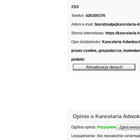
23/3
Telefon:
426300376
Adres e-mail:
biuro(małpa)kancelaria-kf
Strona internetowa:
https://kancelaria-kf
Opis działalności:
Kancelaria Adwokac
prawo cywilne, gospodarcze, budowlan
podatki
Opinie o Kancelaria Adwoka
Ogólna opinia:
Pozytywna
Zgłoś wnios
Uzasadnienie:
Nie niezależnie od tema