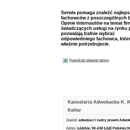
Serwis pomaga znaleźć najlep
fachowców z poszczególnych b
Opinie internautów na temat fir
świadczących usługi na rynku 
pozwalają trafnie wybrać
odpowiedniego fachowca, któr
właśnie potrzebujecie.
Powrót do głównej strony
Kancelaria Adwokacka K. K
Keller
Zawód:
adwokaci i radcy prawni Adwo
Adres:
Łódzkie, 90-248 Łódź Polskiej O