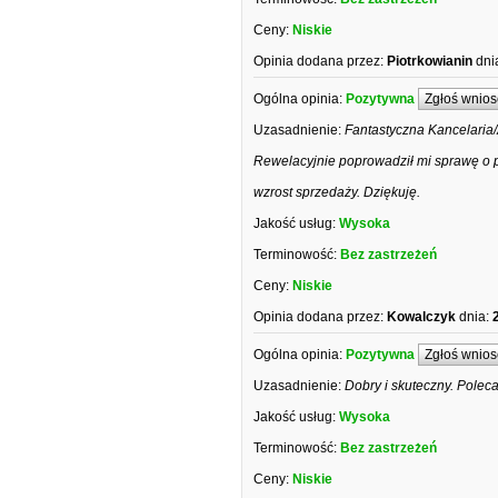
Ceny:
Niskie
Opinia dodana przez:
Piotrkowianin
dni
Ogólna opinia:
Pozytywna
Zgłoś wnios
Uzasadnienie:
Fantastyczna Kancelaria
Rewelacyjnie poprowadził mi sprawę o p
wzrost sprzedaży. Dziękuję.
Jakość usług:
Wysoka
Terminowość:
Bez zastrzeżeń
Ceny:
Niskie
Opinia dodana przez:
Kowalczyk
dnia:
Ogólna opinia:
Pozytywna
Zgłoś wnios
Uzasadnienie:
Dobry i skuteczny. Polec
Jakość usług:
Wysoka
Terminowość:
Bez zastrzeżeń
Ceny:
Niskie