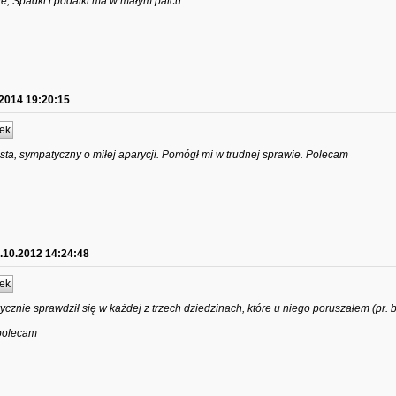
ie, Spadki i podatki ma w małym palcu.
.2014 19:20:15
ek
sta, sympatyczny o miłej aparycji. Pomógł mi w trudnej sprawie. Polecam
.10.2012 14:24:48
ek
ycznie sprawdził się w każdej z trzech dziedzinach, które u niego poruszałem (pr.
 polecam