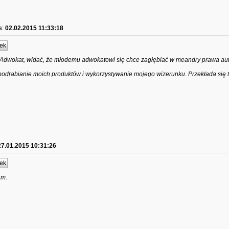
a:
02.02.2015 11:33:18
ek
/Adwokat, widać, że młodemu adwokatowi się chce zagłębiać w meandry prawa aut
odrabianie moich produktów i wykorzystywanie mojego wizerunku. Przekłada się t
27.01.2015 10:31:26
ek
am.