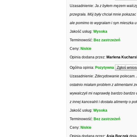
Uzasadnienie:
Ja z byłem męzem walczy
przegrała. Mój były chciał mnie pokazac
ale pomimo to wygrałam i syn mieszka u
Jakość usług:
Wysoka
Terminowość:
Bez zastrzeżeń
Ceny:
Niskie
Opinia dodana przez:
Marlena Kuchars
Ogólna opinia:
Pozytywna
Zgłoś wnios
Uzasadnienie:
Zdecydowanie polecam. Ju
ostatnio miałam problem z alimentami zwr
wywalczyli mi naprawdę bardzo bardzo w
z innej kancealrii i dostała aliment
Jakość usług:
Wysoka
Terminowość:
Bez zastrzeżeń
Ceny:
Niskie
Opinia dodana przez:
Asia Boczek
dnia