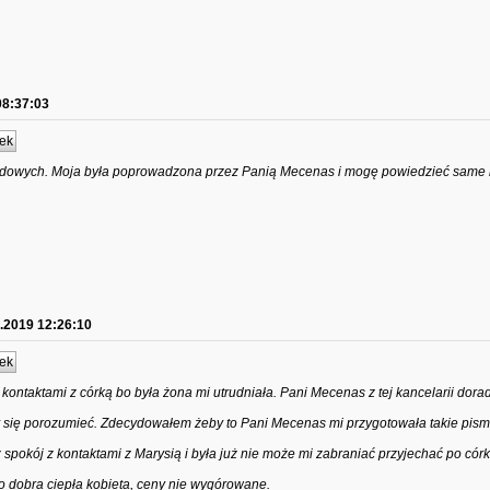
08:37:03
ek
dowych. Moja była poprowadzona przez Panią Mecenas i mogę powiedzieć same 
.2019 12:26:10
ek
kontaktami z córką bo była żona mi utrudniała. Pani Mecenas z tej kancelarii dora
y się porozumieć. Zdecydowałem żeby to Pani Mecenas mi przygotowała takie pism
spokój z kontaktami z Marysią i była już nie może mi zabraniać przyjechać po córk
dobra ciepła kobieta, ceny nie wygórowane.