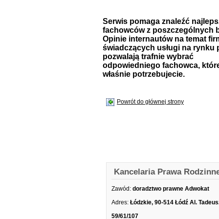
Serwis pomaga znaleźć najlep
fachowców z poszczególnych b
Opinie internautów na temat fir
świadczących usługi na rynku 
pozwalają trafnie wybrać
odpowiedniego fachowca, któr
właśnie potrzebujecie.
Powrót do głównej strony
Kancelaria Prawa Rodzinn
Zawód:
doradztwo prawne Adwokat
Adres:
Łódzkie, 90-514 Łódź Al. Tadeu
59/61/107