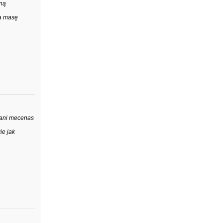
tną
ła masę
Pani mecenas
ie jak