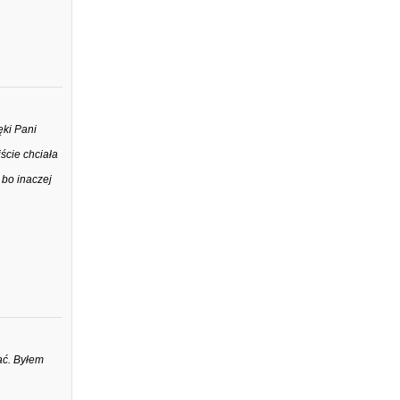
ęki Pani
ście chciała
 bo inaczej
ać. Byłem