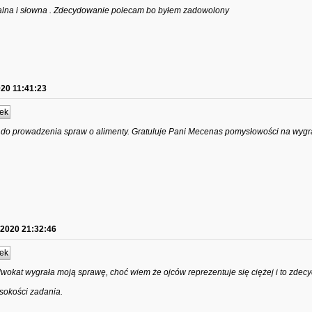
tualna i słowna . Zdecydowanie polecam bo byłem zadowolony
020 11:41:23
ek
 do prowadzenia spraw o alimenty. Gratuluje Pani Mecenas pomysłowości na wygr
.2020 21:32:46
ek
dwokat wygrała moją sprawę, choć wiem że ojców reprezentuje się ciężej i to zde
sokości zadania.