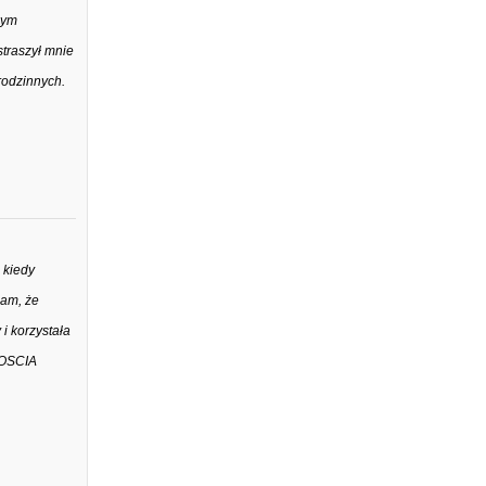
bym
straszył mnie
rodzinnych.
 kiedy
nam, że
i korzystała
NOSCIA