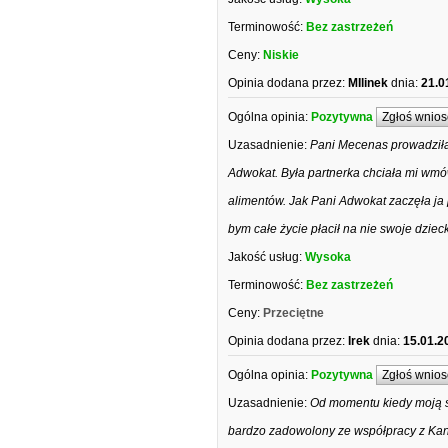
Terminowość:
Bez zastrzeżeń
Ceny:
Niskie
Opinia dodana przez:
MIlinek
dnia:
21.0
Ogólna opinia:
Pozytywna
Zgłoś wnios
Uzasadnienie:
Pani Mecenas prowadziła 
Adwokat. Była partnerka chciała mi wmów
alimentów. Jak Pani Adwokat zaczęła ja p
bym całe życie płacił na nie swoje dziec
Jakość usług:
Wysoka
Terminowość:
Bez zastrzeżeń
Ceny:
Przeciętne
Opinia dodana przez:
Irek
dnia:
15.01.2
Ogólna opinia:
Pozytywna
Zgłoś wnios
Uzasadnienie:
Od momentu kiedy moją s
bardzo zadowolony ze współpracy z Kanc