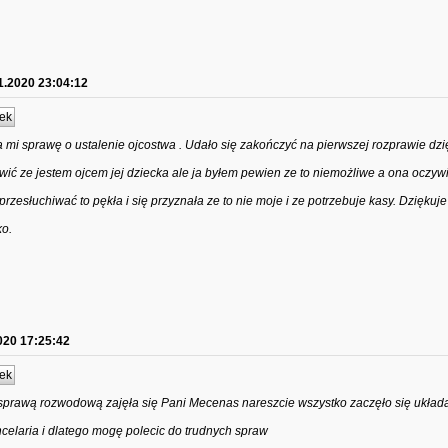
1.2020 23:04:12
ek
mi sprawę o ustalenie ojcostwa . Udało się zakończyć na pierwszej rozprawie dzi
ić ze jestem ojcem jej dziecka ale ja byłem pewien ze to niemożliwe a ona oczywi
rzesłuchiwać to pękła i się przyznała ze to nie moje i ze potrzebuje kasy. Dziękuje
ko.
020 17:25:42
ek
prawą rozwodową zajęła się Pani Mecenas nareszcie wszystko zaczęło się układ
elaria i dlatego mogę polecic do trudnych spraw