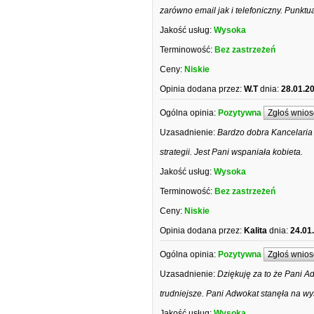
zarówno email jak i telefoniczny. Punk
Jakość usług:
Wysoka
Terminowość:
Bez zastrzeżeń
Ceny:
Niskie
Opinia dodana przez:
W.T
dnia:
28.01.2
Ogólna opinia:
Pozytywna
Zgłoś wnios
Uzasadnienie:
Bardzo dobra Kancelaria
strategii. Jest Pani wspaniała kobieta.
Jakość usług:
Wysoka
Terminowość:
Bez zastrzeżeń
Ceny:
Niskie
Opinia dodana przez:
Kalita
dnia:
24.01
Ogólna opinia:
Pozytywna
Zgłoś wnios
Uzasadnienie:
Dziękuję za to że Pani A
trudniejsze. Pani Adwokat stanęła na wy
Jakość usług:
Wysoka