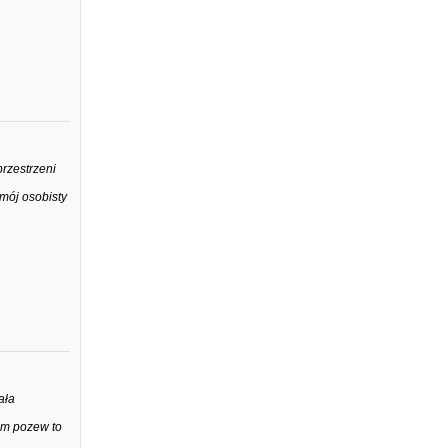
przestrzeni
 mój osobisty
ała
em pozew to