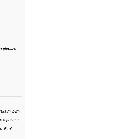
najlepsze
dziła mi bym
o a później
ę. Pani