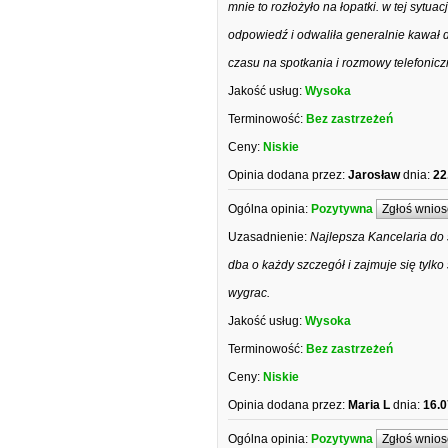
mnie to rozłożyło na łopatki. w tej syt
odpowiedź i odwaliła generalnie kawał d
czasu na spotkania i rozmowy telefoni
Jakość usług:
Wysoka
Terminowość:
Bez zastrzeżeń
Ceny:
Niskie
Opinia dodana przez:
Jarosław
dnia:
22
Ogólna opinia:
Pozytywna
Zgłoś wnios
Uzasadnienie:
Najlepsza Kancelaria do
dba o każdy szczegół i zajmuje się tylk
wygrac.
Jakość usług:
Wysoka
Terminowość:
Bez zastrzeżeń
Ceny:
Niskie
Opinia dodana przez:
Maria L
dnia:
16.0
Ogólna opinia:
Pozytywna
Zgłoś wnios