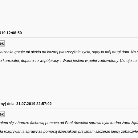
019 12:08:50
ek
ałzonka gotuje mi pieklo na kazdej płaszczyźnie zycia, sądy to mój drugi dom. Na 
lku kancealrii, dopiero ze wspólpracy z Wami jestem w pełni zadowolony. Uznaje za
yny)
dnia:
31.07.2019 22:57:02
ek
ałem się z bardzo fachową pomocą od Pani Adwokat sprawa była trudna żona żąd
iała rozgrywania sprawy za pomocą dzieciaków. przyznam szczerze kiedy zobaczył