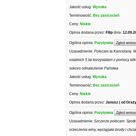
Jakość usług:
Wysoka
Terminowość:
Bez zastrzeżeń
Ceny:
Niskie
Opinia dodana przez:
Filip
dnia:
12.09.2
Ogólna opinia:
Pozytywna
Zgłoś wnios
Uzasadnienie:
Polecam ta Kancelarię. M
ostatnich 5 lat korzystałam z pomocy ki
sukces odnalezienie Państwa
Jakość usług:
Wysoka
Terminowość:
Bez zastrzeżeń
Ceny:
Niskie
Opinia dodana przez:
Janusz ( od Graż
Ogólna opinia:
Pozytywna
Zgłoś wnios
Uzasadnienie:
Szczerze polecam. Spotk
orzeczenia winy, wyciągała brudy i chc