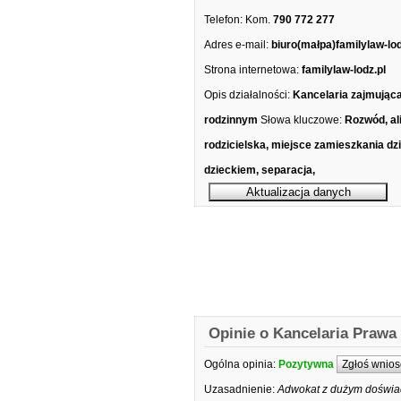
Telefon:
Kom.
790 772 277
Adres e-mail:
biuro(małpa)familylaw-lod
Strona internetowa:
familylaw-lodz.pl
Opis działalności:
Kancelaria zajmując
rodzinnym
Słowa kluczowe:
Rozwód, al
rodzicielska, miejsce zamieszkania dz
dzieckiem, separacja,
Opinie o Kancelaria Praw
Ogólna opinia:
Pozytywna
Zgłoś wnios
Uzasadnienie:
Adwokat z dużym doświad