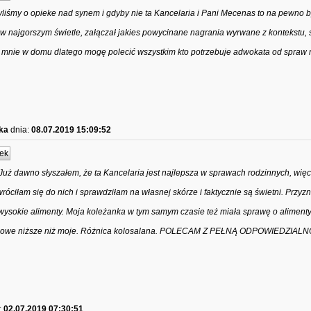
liśmy o opieke nad synem i gdyby nie ta Kancelaria i Pani Mecenas to na pewno 
 w najgorszym świetle, załączał jakies powycinane nagrania wyrwane z kontekstu, 
 mnie w domu dlatego mogę polecić wszystkim kto potrzebuje adwokata od spraw 
ka
dnia:
08.07.2019 15:09:52
ek
ż dawno słyszałem, że ta Kancelaria jest najlepsza w sprawach rodzinnych, więc
óciłam się do nich i sprawdziłam na własnej skórze i faktycznie są świetni. Przyz
ysokie alimenty. Moja koleżanka w tym samym czasie też miała sprawę o alimenty 
y o połowe niższe niż moje. Różnica kolosalana. POLECAM Z PEŁNĄ ODPOWIEDZIAL
:
02.07.2019 07:30:51