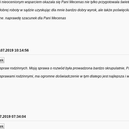
uacji nieocenionym wsparciem okazała się Pani Mecenas nie tylko przygotowała świe
obrej roboty w sądzie uzyskując dla mnie bardzo dobry wyrok, ale także poświęci
czne. naprawdę szacunek dla Pani Mecenas
.07.2019 10:14:56
ek
 spraw rodzinnych. Moją sprawa o rozwód była prowadzona bardzo skrupulatnie, 
o sprawami rodzinnymi, ma ogromne doświadczenie w tym dlatego jest najlepsza i w
7.2019 07:34:04
ek