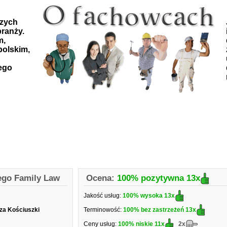
szych
ranży.
m,
polskim,
ego
ego Family Law
Ocena:
100% pozytywna
13x
Jakość usług:
100% wysoka
13x
sza Kościuszki
Terminowość:
100% bez zastrzeżeń
13x
Ceny usług:
100% niskie
11x
2x