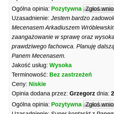
Ogólna opinia:
Pozytywna
Zgłoś wni
Uzasadnienie:
Jestem bardzo zadowol
Mecenasem Arkadiuszem Wróblewskim
zaangażowanie w sprawę oraz wysoka 
prawdziwego fachowca. Planuję dalszą
Panem Mecenasem.
Jakość usług:
Wysoka
Terminowość:
Bez zastrzeżeń
Ceny:
Niskie
Opinia dodana przez:
Grzegorz
dnia:
2
Ogólna opinia:
Pozytywna
Zgłoś wni
Uzasadnienie:
Super kontaskt z Pan