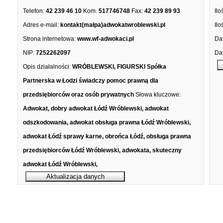
Telefon:
42 239 46 10
Kom.
517746748
Fax:
42 239 89 93
Ilo
Adres e-mail:
kontakt(małpa)adwokatwroblewski.pl
Ilo
Strona internetowa:
www.wf-adwokaci.pl
Dat
NIP:
7252262097
Dat
Opis działalności:
WRÓBLEWSKI, FIGURSKI Spółka
Partnerska w Łodzi świadczy pomoc prawną dla
przedsiębiorców oraz osób prywatnych
Słowa kluczowe:
Adwokat, dobry adwokat Łódź Wróblewski, adwokat
odszkodowania, adwokat obsługa prawna Łódź Wróblewski,
adwokat Łódź sprawy karne, obrońca Łódź, obsługa prawna
przedsiębiorców Łódź Wróblewski, adwokata, skuteczny
adwokat Łódź Wróblewski,