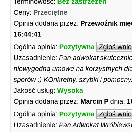
Terminowość:
Bez zastrzeżeń
Ceny:
Przeciętne
Opinia dodana przez:
Przewoźnik mię
16:44:41
Ogólna opinia:
Pozytywna
Zgłoś wni
Uzasadnienie:
Pan adwokat skuteczni
niewygodną umowe na korzystnych dl
sporów :) KOnkretny, szybki i pomocn
Jakość usług:
Wysoka
Opinia dodana przez:
Marcin P
dnia:
1
Ogólna opinia:
Pozytywna
Zgłoś wni
Uzasadnienie:
Pan Adwokat Wróblewski