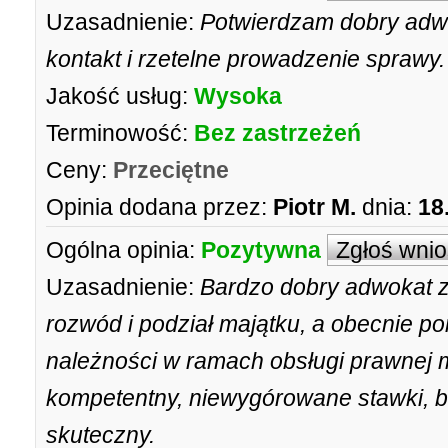
Uzasadnienie:
Potwierdzam dobry adwo
kontakt i rzetelne prowadzenie spraw
Jakość usług:
Wysoka
Terminowość:
Bez zastrzeżeń
Ceny:
Przeciętne
Opinia dodana przez:
Piotr M.
dnia:
18
Ogólna opinia:
Pozytywna
Zgłoś wni
Uzasadnienie:
Bardzo dobry adwokat z
rozwód i podział majątku, a obecnie p
należności w ramach obsługi prawnej m
kompetentny, niewygórowane stawki, b
skuteczny.