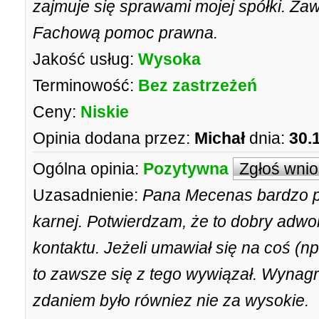
zajmuje się sprawami mojej spółki. Za
Fachową pomoc prawna.
Jakość usług:
Wysoka
Terminowość:
Bez zastrzeżeń
Ceny:
Niskie
Opinia dodana przez:
Michał
dnia:
30.
Ogólna opinia:
Pozytywna
Zgłoś wni
Uzasadnienie:
Pana Mecenas bardzo p
karnej. Potwierdzam, że to dobry adwok
kontaktu. Jeżeli umawiał się na coś (n
to zawsze się z tego wywiązał. Wyna
zdaniem było równiez nie za wysokie.