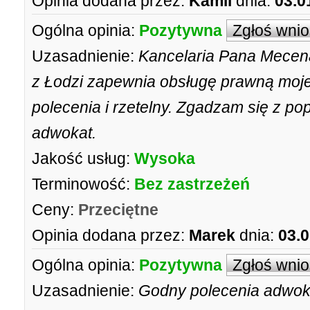
Opinia dodana przez:
Kamil
dnia:
03.0
Ogólna opinia:
Pozytywna
Zgłoś wni
Uzasadnienie:
Kancelaria Pana Mecen
z Łodzi zapewnia obsługę prawną mojej
polecenia i rzetelny. Zgadzam się z po
adwokat.
Jakość usług:
Wysoka
Terminowość:
Bez zastrzeżeń
Ceny:
Przeciętne
Opinia dodana przez:
Marek
dnia:
03.0
Ogólna opinia:
Pozytywna
Zgłoś wni
Uzasadnienie:
Godny polecenia adwoka