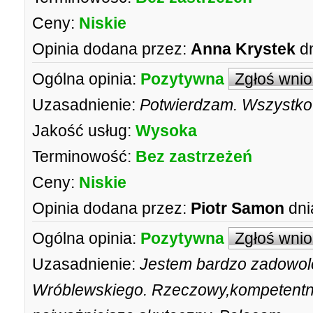
Ceny:
Niskie
Opinia dodana przez:
Anna Krystek
d
Ogólna opinia:
Pozytywna
Zgłoś wni
Uzasadnienie:
Potwierdzam. Wszystko 
Jakość usług:
Wysoka
Terminowość:
Bez zastrzeżeń
Ceny:
Niskie
Opinia dodana przez:
Piotr Samon
dni
Ogólna opinia:
Pozytywna
Zgłoś wni
Uzasadnienie:
Jestem bardzo zadowol
Wróblewskiego. Rzeczowy,kompetentny,