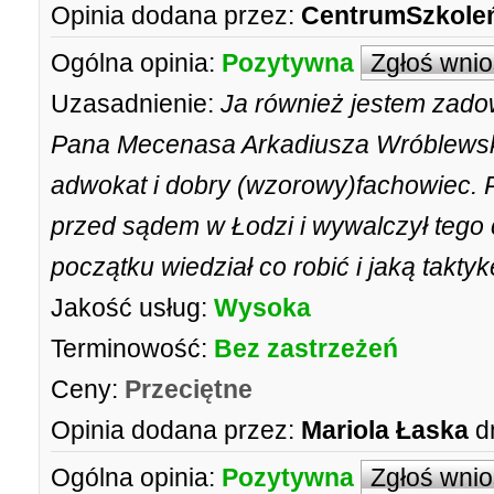
Opinia dodana przez:
CentrumSzkole
Ogólna opinia:
Pozytywna
Zgłoś wni
Uzasadnienie:
Ja również jestem zado
Pana Mecenasa Arkadiusza Wróblewsk
adwokat i dobry (wzorowy)fachowiec. 
przed sądem w Łodzi i wywalczył tego
początku wiedział co robić i jaką taktyk
Jakość usług:
Wysoka
Terminowość:
Bez zastrzeżeń
Ceny:
Przeciętne
Opinia dodana przez:
Mariola Łaska
d
Ogólna opinia:
Pozytywna
Zgłoś wni