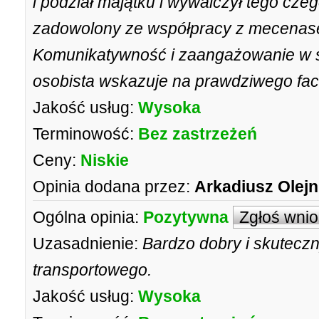
i podział majątku i wywalczył tego cz
zadowolony ze współpracy z mecenas
Komunikatywność i zaangażowanie w s
osobista wskazuje na prawdziwego fa
Jakość usług:
Wysoka
Terminowość:
Bez zastrzeżeń
Ceny:
Niskie
Opinia dodana przez:
Arkadiusz Olejn
Ogólna opinia:
Pozytywna
Zgłoś wni
Uzasadnienie:
Bardzo dobry i skutecz
transportowego.
Jakość usług:
Wysoka