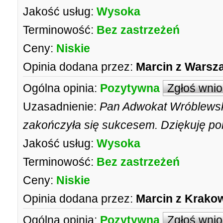
Jakość usług:
Wysoka
Terminowość:
Bez zastrzeżeń
Ceny:
Niskie
Opinia dodana przez:
Marcin z Warsz
Ogólna opinia:
Pozytywna
Zgłoś wni
Uzasadnienie:
Pan Adwokat Wróblewsk
zakończyła się sukcesem. Dziękuję po
Jakość usług:
Wysoka
Terminowość:
Bez zastrzeżeń
Ceny:
Niskie
Opinia dodana przez:
Marcin z Krako
Ogólna opinia:
Pozytywna
Zgłoś wni