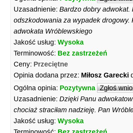
Uzasadnienie:
Bardzo dobry adwokat. 
odszkodowania za wypadek drogowy.
adwokata Wróblewskiego
Jakość usług:
Wysoka
Terminowość:
Bez zastrzeżeń
Ceny:
Przeciętne
Opinia dodana przez:
Miłosz Garecki
Ogólna opinia:
Pozytywna
Zgłoś wni
Uzasadnienie:
Dzięki Panu adwokatow
chociaż straciłam nadzieję. Pan Wróbl
Jakość usług:
Wysoka
Terminowość:
Bez zastrzeżeń