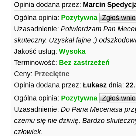
Opinia dodana przez:
Marcin Spedycj
Ogólna opinia:
Pozytywna
Zgłoś wni
Uzasadnienie:
Potwierdzam Pan Mecen
skuteczny. Uzyskał fajne :) odszkodo
Jakość usług:
Wysoka
Terminowość:
Bez zastrzeżeń
Ceny:
Przeciętne
Opinia dodana przez:
Łukasz
dnia:
22
Ogólna opinia:
Pozytywna
Zgłoś wni
Uzasadnienie:
Do Pana Mecenasa przyje
czemu się nie dziwię. Bardzo skuteczn
człowiek.