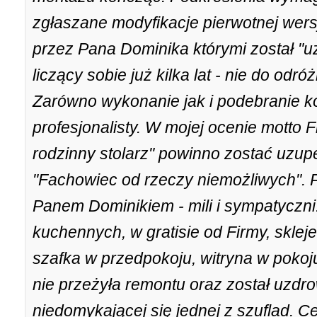
zgłaszane modyfikacje pierwotnej wers
przez Pana Dominika którymi został "
liczący sobie już kilka lat - nie do odr
Zarówno wykonanie jak i podebranie k
profesjonalisty. W mojej ocenie motto
rodzinny stolarz" powinno zostać uzup
"Fachowiec od rzeczy niemożliwych". 
Panem Dominikiem - mili i sympatyczni
kuchennych, w gratisie od Firmy, skle
szafka w przedpokoju, witryna w pokoju
nie przeżyła remontu oraz został uzd
niedomykającej się jednej z szuflad. C