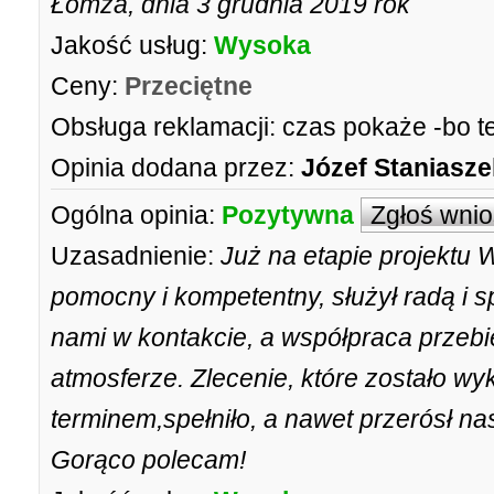
Łomża, dnia 3 grudnia 2019 rok
Jakość usług:
Wysoka
Ceny:
Przeciętne
Obsługa reklamacji:
czas pokaże -bo t
Opinia dodana przez:
Józef Staniasze
Ogólna opinia:
Pozytywna
Zgłoś wni
Uzasadnienie:
Już na etapie projektu
pomocny i kompetentny, służył radą i 
nami w kontakcie, a współpraca przebie
atmosferze. Zlecenie, które zostało w
terminem,spełniło, a nawet przerósł na
Gorąco polecam!