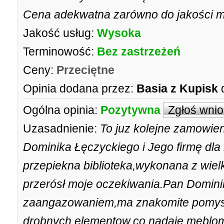
Cena adekwatna zarówno do jakości ma
Jakość usług:
Wysoka
Terminowość:
Bez zastrzeżeń
Ceny:
Przeciętne
Opinia dodana przez:
Basia z Kupisk
Ogólna opinia:
Pozytywna
Zgłoś wni
Uzasadnienie:
To juz kolejne zamowie
Dominika Łęczyckiego i Jego firmę dla
przepiekna biblioteka,wykonana z wiel
przerósł moje oczekiwania.Pan Domini
zaangazowaniem,ma znakomite pomysl
drobnych elementow,co nadaje meblom 