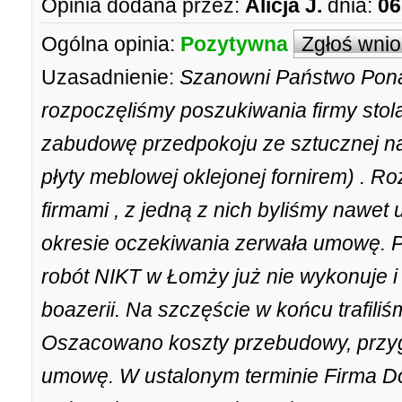
Opinia dodana przez:
Alicja J.
dnia:
06
Ogólna opinia:
Pozytywna
Zgłoś wni
Uzasadnienie:
Szanowni Państwo Pona
rozpoczęliśmy poszukiwania firmy stola
zabudowę przedpokoju ze sztucznej na
płyty meblowej oklejonej fornirem) . 
firmami , z jedną z nich byliśmy nawet
okresie oczekiwania zerwała umowę. P
robót NIKT w Łomży już nie wykonuje 
boazerii. Na szczęście w końcu trafili
Oszacowano koszty przebudowy, przyg
umowę. W ustalonym terminie Firma Do