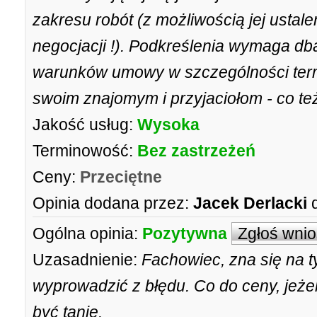
zakresu robót (z możliwością jej ustal
negocjacji !). Podkreślenia wymaga db
warunków umowy w szczególności term
swoim znajomym i przyjaciołom - co też
Jakość usług:
Wysoka
Terminowość:
Bez zastrzeżeń
Ceny:
Przeciętne
Opinia dodana przez:
Jacek Derlacki
Ogólna opinia:
Pozytywna
Zgłoś wni
Uzasadnienie:
Fachowiec, zna się na t
wyprowadzić z błędu. Co do ceny, jeże
być tanie.