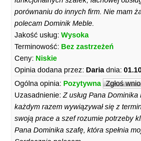
funkcjonalnych szafek, fachowej obsługi
porównaniu do innych firm. Nie mam ż
polecam Dominik Meble.
Jakość usług:
Wysoka
Terminowość:
Bez zastrzeżeń
Ceny:
Niskie
Opinia dodana przez:
Daria
dnia:
01.1
Ogólna opinia:
Pozytywna
Zgłoś wni
Uzasadnienie:
Z usług Pana Dominika k
każdym razem wywiązywał się z termi
swoją prace a szef rozumie potrzeby k
Pana Dominika szafę, która spełnia mo