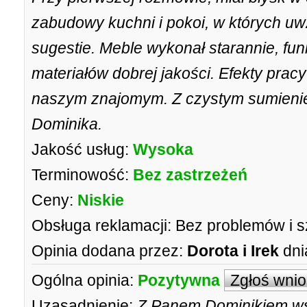
zabudowy kuchni i pokoi, w których uw
sugestie. Meble wykonał starannie, fun
materiałów dobrej jakości. Efekty pracy
naszym znajomym. Z czystym sumieni
Dominika.
Jakość usług:
Wysoka
Terminowość:
Bez zastrzeżeń
Ceny:
Niskie
Obsługa reklamacji:
Bez problemów i s
Opinia dodana przez:
Dorota i Irek
dni
Ogólna opinia:
Pozytywna
Zgłoś wni
Uzasadnienie:
Z Panem Dominikiem ws