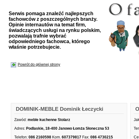
Serwis pomaga znaleźć najlepszych
fachowców z poszczególnych branży.
Opinie internautów na temat firm,
świadczących usługi na rynku polskim,
pozwalają trafnie wybrać
odpowiedniego fachowca, którego
właśnie potrzebujecie.
Powrót do głównej strony
DOMINIK-MEBLE Dominik Łeczycki
O
Zawód:
meble kuchenne Stolarz
Ja
Adres:
Podlaskie, 18-400 Janowo Łomża Słoneczna 53
Te
Telefon:
086 2160598
Kom.
607379817
Fax:
086 4730215
Ce