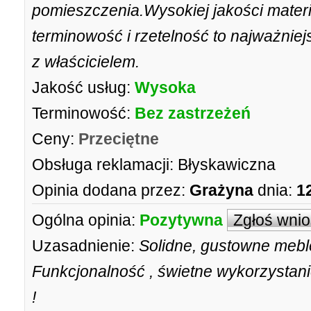
pomieszczenia.Wysokiej jakości materi
terminowość i rzetelność to najważniejs
z właścicielem.
Jakość usług:
Wysoka
Terminowość:
Bez zastrzeżeń
Ceny:
Przeciętne
Obsługa reklamacji:
Błyskawiczna
Opinia dodana przez:
Grażyna
dnia:
1
Ogólna opinia:
Pozytywna
Zgłoś wni
Uzasadnienie:
Solidne, gustowne meble
Funkcjonalność , świetne wykorzystan
!