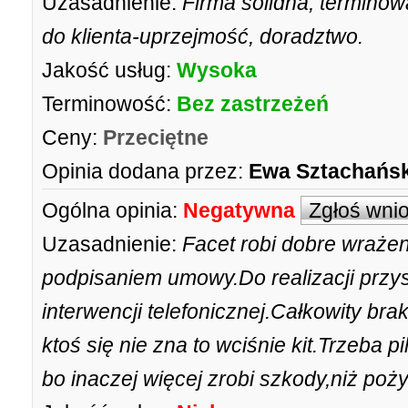
Uzasadnienie:
Firma solidna, termino
do klienta-uprzejmość, doradztwo.
Jakość usług:
Wysoka
Terminowość:
Bez zastrzeżeń
Ceny:
Przeciętne
Opinia dodana przez:
Ewa Sztachańs
Ogólna opinia:
Negatywna
Zgłoś wni
Uzasadnienie:
Facet robi dobre wraże
podpisaniem umowy.Do realizacji przyst
interwencji telefonicznej.Całkowity br
ktoś się nie zna to wciśnie kit.Trzeba 
bo inaczej więcej zrobi szkody,niż poż