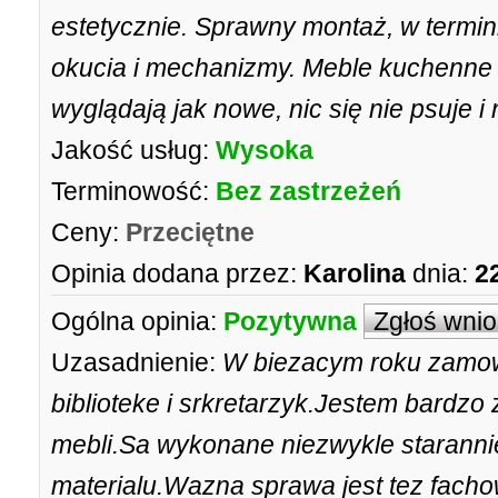
estetycznie. Sprawny montaż, w termin
okucia i mechanizmy. Meble kuchenne 
wyglądają jak nowe, nic się nie psuje i
Jakość usług:
Wysoka
Terminowość:
Bez zastrzeżeń
Ceny:
Przeciętne
Opinia dodana przez:
Karolina
dnia:
2
Ogólna opinia:
Pozytywna
Zgłoś wni
Uzasadnienie:
W biezacym roku zamow
biblioteke i srkretarzyk.Jestem bard
mebli.Sa wykonane niezwykle starannie
materialu.Wazna sprawa jest tez fach