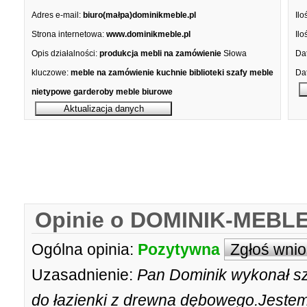
Adres e-mail:
biuro(małpa)dominikmeble.pl
Ilo
Strona internetowa:
www.dominikmeble.pl
Ilo
Opis działalności:
produkcja mebli na zamówienie
Słowa
Dat
kluczowe:
meble na zamówienie kuchnie biblioteki szafy meble
Dat
nietypowe garderoby meble biurowe
Opinie o DOMINIK-MEBLE
Ogólna opinia:
Pozytywna
Zgłoś wni
Uzasadnienie:
Pan Dominik wykonał sz
do łazienki z drewna dębowego.Jestem