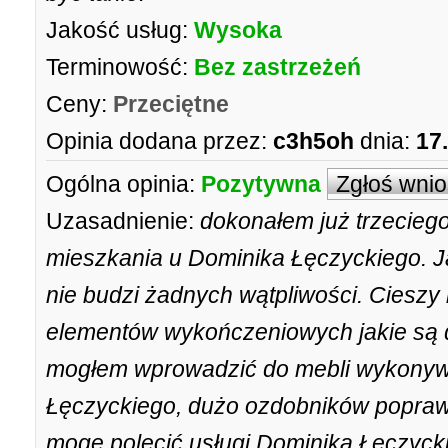
Jakość usług:
Wysoka
Terminowość:
Bez zastrzeżeń
Ceny:
Przeciętne
Opinia dodana przez:
c3h5oh
dnia:
17
Ogólna opinia:
Pozytywna
Zgłoś wni
Uzasadnienie:
dokonałem już trzecieg
mieszkania u Dominika Łęczyckiego. J
nie budzi żadnych wątpliwości. Cieszy
elementów wykończeniowych jakie są d
mogłem wprowadzić do mebli wykonyw
Łęczyckiego, dużo ozdobników poprawi
mogę polecić usługi Dominika Łęczyck