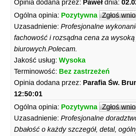
Opinia dodana przez:
Paweł
dnia:
02.0
Ogólna opinia:
Pozytywna
Zgłoś wni
Uzasadnienie:
Profesjonalne wykonani
fachowość i rozsądna cena za wysoką 
biurowych.Polecam.
Jakość usług:
Wysoka
Terminowość:
Bez zastrzeżeń
Opinia dodana przez:
Parafia Św. Br
12:50:01
Ogólna opinia:
Pozytywna
Zgłoś wni
Uzasadnienie:
Profesjonalne doradztwo
Dbałość o każdy szczegół, detal, ogól