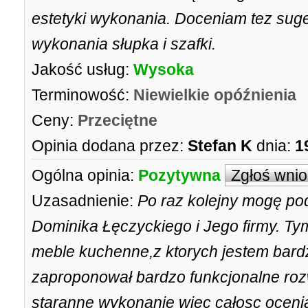
estetyki wykonania. Doceniam tez sug
wykonania słupka i szafki.
Jakość usług:
Wysoka
Terminowość:
Niewielkie opóźnienia
Ceny:
Przeciętne
Opinia dodana przez:
Stefan K
dnia:
1
Ogólna opinia:
Pozytywna
Zgłoś wni
Uzasadnienie:
Po raz kolejny mogę pod
Dominika Łęczyckiego i Jego firmy. Ty
meble kuchenne,z ktorych jestem bar
zaproponował bardzo funkcjonalne roz
staranne wykonanie więc całosc oceni