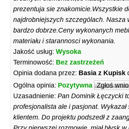
prezentuja sie znakomicie.Wszystkie 
najdrobniejszych szczególach. Nasza 
bardzo dobrze.Ceny wykonanych mebli
materiału i starannosci wykonania.
Jakość usług:
Wysoka
Terminowość:
Bez zastrzeżeń
Opinia dodana przez:
Basia z Kupisk
Ogólna opinia:
Pozytywna
Zgłoś wni
Uzasadnienie:
Pan Dominik Łęczycki to
profesjonalista ale i pasjonat. Wykaza
klientem. Do projektu podszedł z zaa
Przy pierwszej rozmowie, miał błysk w