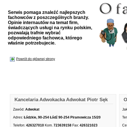
Serwis pomaga znaleźć najlepszych
fachowców z poszczególnych branży.
Opinie internautów na temat firm,
świadczących usługi na rynku polskim,
pozwalają trafnie wybrać
odpowiedniego fachowca, którego
właśnie potrzebujecie.
Powrót do głównej strony
Kancelaria Adwokacka Adwokat Piotr Sęk
O
Zawód:
Adwokat
Ja
Adres:
Łódzkie, 90-254 Łódź 90-254 Piramowicza 15/20
Te
Telefon:
426327010
Kom.
723639158
Fax:
426321023
Ce