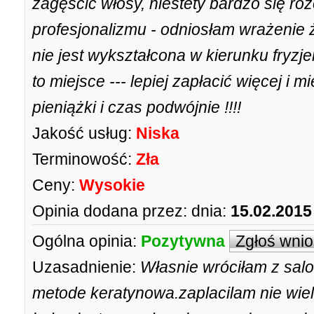
zagęścić włosy, niestety bardzo się r
profesjonalizmu - odniosłam wrażenie
nie jest wykształcona w kierunku fry
to miejsce --- lepiej zapłacić więcej i 
pieniążki i czas podwójnie !!!!
Jakość usług:
Niska
Terminowość:
Zła
Ceny:
Wysokie
Opinia dodana przez:
dnia:
15.02.2015
Ogólna opinia:
Pozytywna
Zgłoś wni
Uzasadnienie:
Własnie wróciłam z sal
metode keratynowa.zaplacilam nie wie