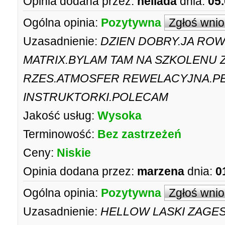
Opinia dodana przez:
hellada
dnia:
05
Ogólna opinia:
Pozytywna
Zgłoś wni
Uzasadnienie:
DZIEN DOBRY.JA RO
MATRIX.BYLAM TAM NA SZKOLENU 
RZES.ATMOSFER REWELACYJNA.PE
INSTRUKTORKI.POLECAM
Jakość usług:
Wysoka
Terminowość:
Bez zastrzeżeń
Ceny:
Niskie
Opinia dodana przez:
marzena
dnia:
0
Ogólna opinia:
Pozytywna
Zgłoś wni
Uzasadnienie:
HELLOW LASKI ZAGES