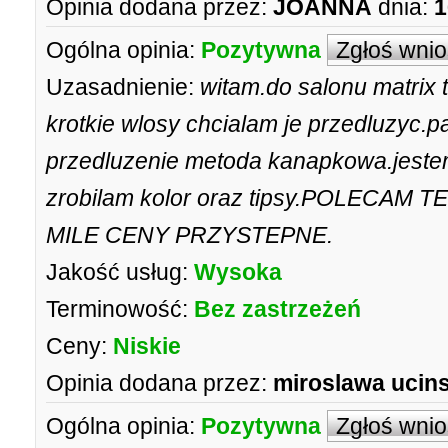
Opinia dodana przez:
JOANNA
dnia:
1
Ogólna opinia:
Pozytywna
Zgłoś wni
Uzasadnienie:
witam.do salonu matrix 
krotkie wlosy chcialam je przedluzyc.
przedluzenie metoda kanapkowa.jeste
zrobilam kolor oraz tipsy.POLECAM
MILE CENY PRZYSTEPNE.
Jakość usług:
Wysoka
Terminowość:
Bez zastrzeżeń
Ceny:
Niskie
Opinia dodana przez:
miroslawa ucin
Ogólna opinia:
Pozytywna
Zgłoś wni