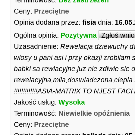
Terminowość:
Bez zastrzeżeń
Ceny:
Przeciętne
Opinia dodana przez:
fisia
dnia:
16.05
Ogólna opinia:
Pozytywna
Zgłoś wni
Uzasadnienie:
Rewelacja dziewuchy d
wlosy u pani asi i przy okazji zrobilam 
babki sa rewlacyjne.juz nie zdiwie sie o
rewelacyjna,mila,doswiadczona,ciepla 
!!!!!!!!!!!!!ASIA-MATRIX TO NJEST FA
Jakość usług:
Wysoka
Terminowość:
Niewielkie opóźnienia
Ceny:
Przeciętne