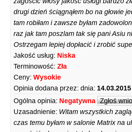
zagościć włosy jakość usługi bardzo z
drugi dzień ściągnąłem bo na głowie jed
tam robiłam i zawsze byłam zadowolona
raz jak tam poszlam tak się pani Asiu ni
Ostrzegam lepiej dopłacić i zrobić supe
Jakość usług:
Niska
Terminowość:
Zła
Ceny:
Wysokie
Opinia dodana przez:
dnia:
14.03.2015
Ogólna opinia:
Negatywna
Zgłoś wni
Uzasadnienie:
Witam wszystkich zagląd
czas temu byłam w salonie Matrix na ul