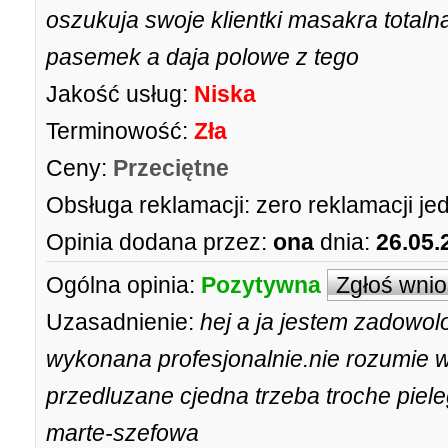
oszukuja swoje klientki masakra total
pasemek a daja polowe z tego
Jakość usług:
Niska
Terminowość:
Zła
Ceny:
Przeciętne
Obsługa reklamacji:
zero reklamacji je
Opinia dodana przez:
ona
dnia:
26.05.
Ogólna opinia:
Pozytywna
Zgłoś wni
Uzasadnienie:
hej a ja jestem zadowol
wykonana profesjonalnie.nie rozumie 
przedluzane cjedna trzeba troche pie
marte-szefowa