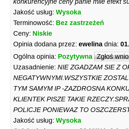
konkurencyjne ceny panie mile efekt s
Jakość usług:
Wysoka
Terminowość:
Bez zastrzeżeń
Ceny:
Niskie
Opinia dodana przez:
ewelina
dnia:
01
Ogólna opinia:
Pozytywna
Zgłoś wni
Uzasadnienie:
NIE ZGADZAM SIE Z O
NEGATYWNYMI.WSZYSTKIE ZOSTAL
TYM SAMYM IP -ZAZDROSNA KONK
KLIENTEK PISZE TAKIE RZECZY.SP
POLICJE PONIEWAZ TO OSZCZERST
Jakość usług:
Wysoka