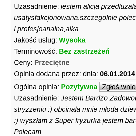
Uzasadnienie:
jestem alicja przedluza
usatysfakcjonowana.szczegolnie poleca
i profesjoanalna,alka
Jakość usług:
Wysoka
Terminowość:
Bez zastrzeżeń
Ceny:
Przeciętne
Opinia dodana przez:
dnia:
06.01.2014
Ogólna opinia:
Pozytywna
Zgłoś wni
Uzasadnienie:
Jestem Bardzo Zadowolo
stryzzeniu :) obcinala mnie młoda dzi
:) wyszłam z Super fryzurka jestem ba
Polecam