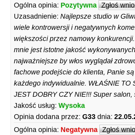
Ogólna opinia:
Pozytywna
Zgłoś wni
Uzasadnienie:
Najlepsze studio w Gliw
wiele kontrowersji i negatywnych kom
większości przez namowy konkurencji. J
mnie jest istotne jakość wykonywanych
najważniejsze by włos wyglądał zdrowo 
fachowe podejście do klienta, Panie s
każdego indywidualnie. WŁAŚNIE T
JEST DOBRY CZY NIE!!! Super salon, ś
Jakość usług:
Wysoka
Opinia dodana przez:
G33
dnia:
22.05.
Ogólna opinia:
Negatywna
Zgłoś wni