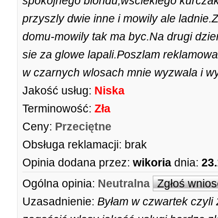
spokojnego blondu,wscieklego kurczak
przyszly dwie inne i mowily ale ladnie.
domu-mowily tak ma byc.Na drugi dzien
sie za glowe lapali.Poszlam reklamowa
w czarnych wlosach mnie wyzwala i wy
Jakość usług:
Niska
Terminowość:
Zła
Ceny:
Przeciętne
Obsługa reklamacji:
brak
Opinia dodana przez:
wikoria
dnia:
23
Ogólna opinia:
Neutralna
Zgłoś wnios
Uzasadnienie:
Byłam w czwartek czyli 