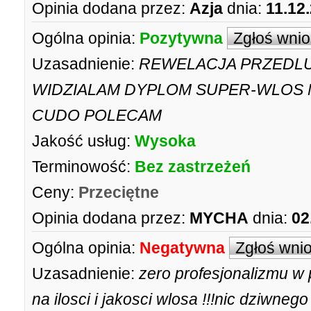
Opinia dodana przez:
Azja
dnia:
11.12
Ogólna opinia:
Pozytywna
Zgłoś wni
Uzasadnienie:
REWELACJA PRZEDLU
WIDZIALAM DYPLOM SUPER-WLOS M
CUDO POLECAM
Jakość usług:
Wysoka
Terminowość:
Bez zastrzeżeń
Ceny:
Przeciętne
Opinia dodana przez:
MYCHA
dnia:
02
Ogólna opinia:
Negatywna
Zgłoś wni
Uzasadnienie:
zero profesjonalizmu w
na ilosci i jakosci wlosa !!!nic dziwne