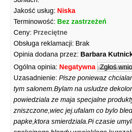
Jakość usług:
Niska
Terminowość:
Bez zastrzeżeń
Ceny:
Przeciętne
Obsługa reklamacji:
Brak
Opinia dodana przez:
Barbara Kutnic
Ogólna opinia:
Negatywna
Zgłoś wni
Uzasadnienie:
Pisze poniewaz chciala
tym salonem.Bylam na usludze dekolory
powiedziala ze maja specjalne produkt
zniszczone,wiec jej.ufalam co bylo bl
papke,ktora smierdziala.Pi czasie umyl