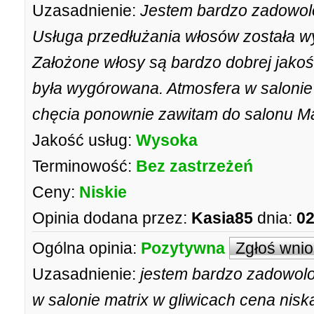
Uzasadnienie:
Jestem bardzo zadowolo
Usługa przedłużania włosów została w
Założone włosy są bardzo dobrej jakośc
była wygórowana. Atmosfera w salonie 
chęcia ponownie zawitam do salonu Mat
Jakość usług:
Wysoka
Terminowość:
Bez zastrzeżeń
Ceny:
Niskie
Opinia dodana przez:
Kasia85
dnia:
02
Ogólna opinia:
Pozytywna
Zgłoś wni
Uzasadnienie:
jestem bardzo zadowolo
w salonie matrix w gliwicach cena nisk