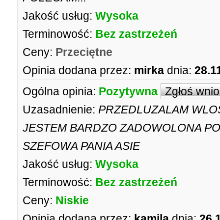
Jakość usług:
Wysoka
Terminowość:
Bez zastrzeżeń
Ceny:
Przeciętne
Opinia dodana przez:
mirka
dnia:
28.1
Ogólna opinia:
Pozytywna
Zgłoś wni
Uzasadnienie:
PRZEDLUZALAM WLOS
JESTEM BARDZO ZADOWOLONA POL
SZEFOWA PANIA ASIE
Jakość usług:
Wysoka
Terminowość:
Bez zastrzeżeń
Ceny:
Niskie
Opinia dodana przez:
kamila
dnia:
26.