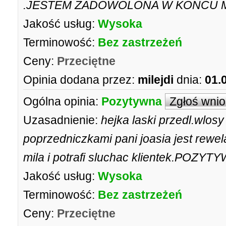
.JESTEM ZADOWOLONA W KONCU 
Jakość usług:
Wysoka
Terminowość:
Bez zastrzeżeń
Ceny:
Przeciętne
Opinia dodana przez:
milejdi
dnia:
01.
Ogólna opinia:
Pozytywna
Zgłoś wni
Uzasadnienie:
hejka laski przedl.wlos
poprzedniczkami pani joasia jest rewel
mila i potrafi sluchac klientek.POZ
Jakość usług:
Wysoka
Terminowość:
Bez zastrzeżeń
Ceny:
Przeciętne