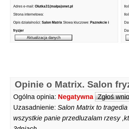
Adres e-mail:
Olutka31(małpa)onet.pl
Ilo
Strona internetowa:
Ilo
Opis działalności:
Salon Matrix
Słowa kluczowe:
Paznokcie i
Dat
fryzjer
Dat
Opinie o Matrix. Salon fry
Ogólna opinia:
Negatywna
Zgłoś wni
Uzasadnienie:
Salon Matrix to tragedi
wszystkie panie przedluzalam rzesy ,k
3dniach.