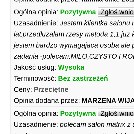
Ogólna opinia:
Pozytywna
Zgłoś wni
Uzasadnienie:
Jestem klientka salonu 
lat.przedluzalam rzesy metoda 1;1 juz 
jestem bardzo wymagajaca osoba ale p
zadania -polecam.MILO,CZYSTO I R
Jakość usług:
Wysoka
Terminowość:
Bez zastrzeżeń
Ceny:
Przeciętne
Opinia dodana przez:
MARZENA WIJ
Ogólna opinia:
Pozytywna
Zgłoś wni
Uzasadnienie:
polecam salon matrix z