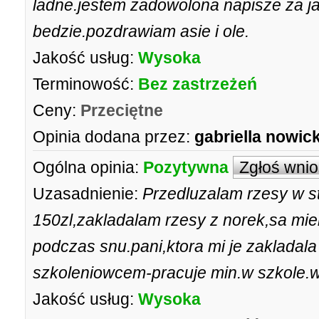
ladne.jestem zadowolona napisze za jak
bedzie.pozdrawiam asie i ole.
Jakość usług:
Wysoka
Terminowość:
Bez zastrzeżeń
Ceny:
Przeciętne
Opinia dodana przez:
gabriella nowic
Ogólna opinia:
Pozytywna
Zgłoś wni
Uzasadnienie:
Przedluzalam rzesy w st
150zl,zakladalam rzesy z norek,sa miek
podczas snu.pani,ktora mi je zakladala 
szkoleniowcem-pracuje min.w szkole.w
Jakość usług:
Wysoka