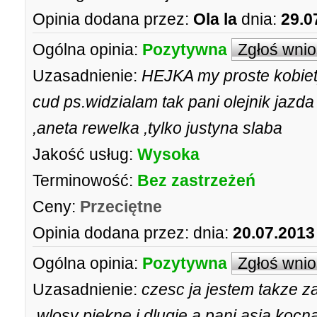
Opinia dodana przez:
Ola la
dnia:
29.0
Ogólna opinia:
Pozytywna
Zgłoś wni
Uzasadnienie:
HEJKA my proste kobiet
cud ps.widzialam tak pani olejnik jaz
,aneta rewelka ,tylko justyna slaba
Jakość usług:
Wysoka
Terminowość:
Bez zastrzeżeń
Ceny:
Przeciętne
Opinia dodana przez:
dnia:
20.07.2013
Ogólna opinia:
Pozytywna
Zgłoś wni
Uzasadnienie:
czesc ja jestem takze z
.wlosy piekne i dlugie a pani asia ko