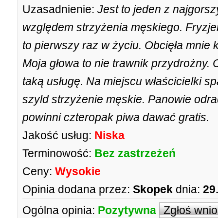
Uzasadnienie:
Jest to jeden z najgors
względem strzyżenia męskiego. Fryzjer
to pierwszy raz w życiu. Obcięła mnie k
Moja głowa to nie trawnik przydrożny. 
taką usługę. Na miejscu właścicielki spa
szyld strzyżenie męskie. Panowie odrad
powinni czteropak piwa dawać gratis.
Jakość usług:
Niska
Terminowość:
Bez zastrzeżeń
Ceny:
Wysokie
Opinia dodana przez:
Skopek
dnia:
29
Ogólna opinia:
Pozytywna
Zgłoś wni