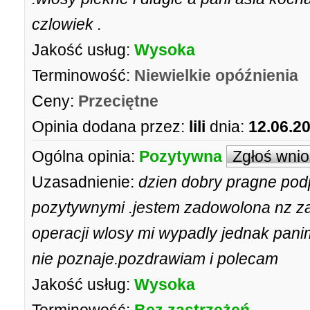
czlowiek .
Jakość usług:
Wysoka
Terminowość:
Niewielkie opóźnienia
Ceny:
Przeciętne
Opinia dodana przez:
lili
dnia:
12.06.2
Ogólna opinia:
Pozytywna
Zgłoś wni
Uzasadnienie:
dzien dobry pragne podp
pozytywnymi .jestem zadowolona nz z
operacji wlosy mi wypadly jednak panim
nie poznaje.pozdrawiam i polecam
Jakość usług:
Wysoka