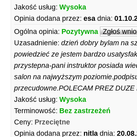
Jakość usług:
Wysoka
Opinia dodana przez:
esa
dnia:
01.10.
Ogólna opinia:
Pozytywna
Zgłoś wni
Uzasadnienie:
dzień dobry bylam na s
powiedzieć ze jestem bardzo usatysfa
przystepna-pani instruktor posiada wi
salon na najwyższym poziomie.podpisuj
przecudowne.POLECAM PREZ DUZE
Jakość usług:
Wysoka
Terminowość:
Bez zastrzeżeń
Ceny:
Przeciętne
Opinia dodana przez:
nitla
dnia:
20.08