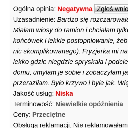
Ogólna opinia:
Negatywna
Zgłoś wni
Uzasadnienie:
Bardzo się rozczarował
Miałam włosy do ramion i chciałam tyl
końcówek i lekkie postopniowanie, żeby 
nic skomplikowanego). Fryzjerka mi na
lekko gdzie niegdzie spryskała i podci
domu, umyłam je sobie i zobaczyłam jak
przeraziłam. Było krzywo i byle jak. Wi
Jakość usług:
Niska
Terminowość:
Niewielkie opóźnienia
Ceny:
Przeciętne
Obsługa reklamacji:
Nie reklamowałam