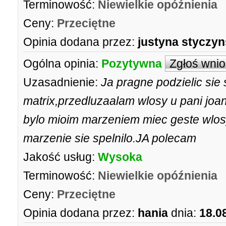
Terminowość:
Niewielkie opóźnienia
Ceny:
Przeciętne
Opinia dodana przez:
justyna styczy
Ogólna opinia:
Pozytywna
Zgłoś wni
Uzasadnienie:
Ja pragne podzielic si
matrix,przedluzaalam wlosy u pani jo
bylo mioim marzeniem miec geste wlosy
marzenie sie spelnilo.JA polecam
Jakość usług:
Wysoka
Terminowość:
Niewielkie opóźnienia
Ceny:
Przeciętne
Opinia dodana przez:
hania
dnia:
18.0