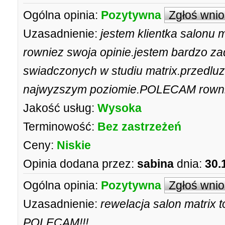
Ogólna opinia:
Pozytywna
Zgłoś wni
Uzasadnienie:
jestem klientka salonu 
rowniez swoja opinie.jestem bardzo za
swiadczonych w studiu matrix.przedl
najwyzszym poziomie.POLECAM rownie
Jakość usług:
Wysoka
Terminowość:
Bez zastrzeżeń
Ceny:
Niskie
Opinia dodana przez:
sabina
dnia:
30.
Ogólna opinia:
Pozytywna
Zgłoś wni
Uzasadnienie:
rewelacja salon matrix 
POLECAM!!!