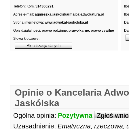
Telefon:
Kom.
514366291
Ilo
Adres e-mail:
agnieszka.jaskolska(małpa)adwokatura.pl
Ilo
Strona internetowa:
www.adwokat-jaskolska.pl
Dat
Opis działalności:
prawo rodzinne, prawo karne, prawo cywilne
Dat
Słowa kluczowe:
Opinie o Kancelaria Adw
Jaskólska
Ogólna opinia:
Pozytywna
Zgłoś wni
Uzasadnienie:
Ematyczna, rzeczowa, d