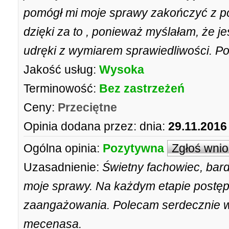
pomógł mi moje sprawy zakończyć z p
dzięki za to , ponieważ myślałam, że 
udręki z wymiarem sprawiedliwości. P
Jakość usług:
Wysoka
Terminowość:
Bez zastrzeżeń
Ceny:
Przeciętne
Opinia dodana przez:
dnia:
29.11.2016
Ogólna opinia:
Pozytywna
Zgłoś wni
Uzasadnienie:
Świetny fachowiec, bard
moje sprawy. Na każdym etapie post
zaangażowania. Polecam serdecznie w
mecenasa.