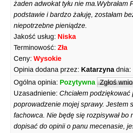
żaden adwokat tyłu nie ma.Wybrałam P
podstawie i bardzo żałuję, zostałam b
niepotrzebne pieniądze.
Jakość usług:
Niska
Terminowość:
Zła
Ceny:
Wysokie
Opinia dodana przez:
Katarzyna
dnia:
Ogólna opinia:
Pozytywna
Zgłoś wni
Uzasadnienie:
Chciałem podziękować
poprowadzenie mojej sprawy. Jestem sz
fachowca. Nie będę się rozpisywał bo
dopisać do opinii o panu mecenasie, j