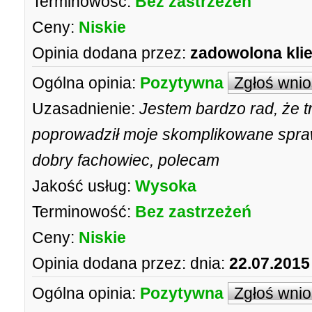
Terminowość:
Bez zastrzeżeń
Ceny:
Niskie
Opinia dodana przez:
zadowolona kli
Ogólna opinia:
Pozytywna
Zgłoś wni
Uzasadnienie:
Jestem bardzo rad, że 
poprowadził moje skomplikowane spraw
dobry fachowiec, polecam
Jakość usług:
Wysoka
Terminowość:
Bez zastrzeżeń
Ceny:
Niskie
Opinia dodana przez:
dnia:
22.07.2015
Ogólna opinia:
Pozytywna
Zgłoś wni