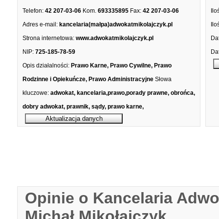
Telefon:
42 207-03-06
Kom.
693335895
Fax:
42 207-03-06
Ilo
Adres e-mail:
kancelaria(małpa)adwokatmikolajczyk.pl
Ilo
Strona internetowa:
www.adwokatmikolajczyk.pl
Dat
NIP:
725-185-78-59
Dat
Opis działalności:
Prawo Karne, Prawo Cywilne, Prawo
Rodzinne i Opiekuńcze, Prawo Administracyjne
Słowa
kluczowe:
adwokat, kancelaria,prawo,porady prawne, obrońca,
dobry adwokat, prawnik, sądy, prawo karne,
Opinie o Kancelaria Adw
Michał Mikołajczyk