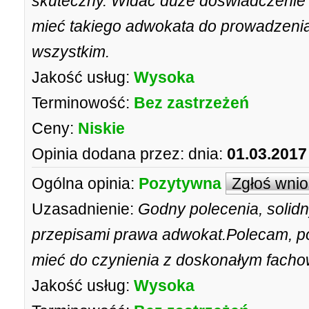
skuteczny. Widać duże doświadczenie
mieć takiego adwokata do prowadzeni
wszystkim.
Jakość usług:
Wysoka
Terminowość:
Bez zastrzeżeń
Ceny:
Niskie
Opinia dodana przez:
dnia:
01.03.2017
Ogólna opinia:
Pozytywna
Zgłoś wni
Uzasadnienie:
Godny polecenia, solidn
przepisami prawa adwokat.Polecam, 
mieć do czynienia z doskonałym facho
Jakość usług:
Wysoka