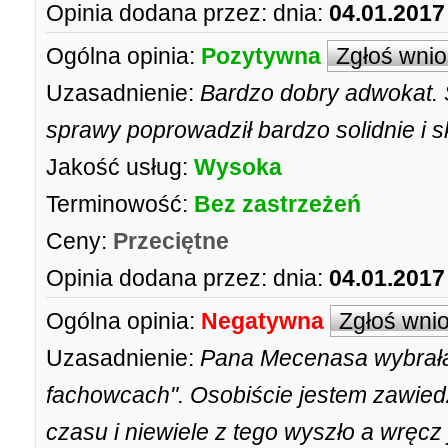
Opinia dodana przez:
dnia:
04.01.2017
Ogólna opinia:
Pozytywna
Zgłoś wni
Uzasadnienie:
Bardzo dobry adwokat. S
sprawy poprowadził bardzo solidnie i s
Jakość usług:
Wysoka
Terminowość:
Bez zastrzeżeń
Ceny:
Przeciętne
Opinia dodana przez:
dnia:
04.01.2017
Ogólna opinia:
Negatywna
Zgłoś wni
Uzasadnienie:
Pana Mecenasa wybrała
fachowcach". Osobiście jestem zawiedz
czasu i niewiele z tego wyszło a wręcz