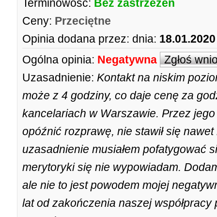
Terminowość:
Bez zastrzeżeń
Ceny:
Przeciętne
Opinia dodana przez:
dnia:
18.01.2020
Ogólna opinia:
Negatywna
Zgłoś wni
Uzasadnienie:
Kontakt na niskim pozio
może z 4 godziny, co daje cenę za god
kancelariach w Warszawie. Przez jego
opóźnić rozprawę, nie stawił się nawet
uzasadnienie musiałem pofatygować s
merytoryki się nie wypowiadam. Dodam
ale nie to jest powodem mojej negatyw
lat od zakończenia naszej współpracy p