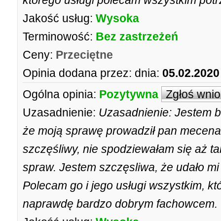
którego usługi polecam wszystkim po
Jakość usług:
Wysoka
Terminowość:
Bez zastrzeżeń
Ceny:
Przeciętne
Opinia dodana przez:
dnia:
05.02.2020
Ogólna opinia:
Pozytywna
Zgłoś wni
Uzasadnienie:
Uzasadnienie: Jestem b
że moją sprawę prowadził pan mecenas
szczęśliwy, nie spodziewałam się aż 
spraw. Jestem szczęsliwa, że udało mi
Polecam go i jego usługi wszystkim, kt
naprawdę bardzo dobrym fachowcem.