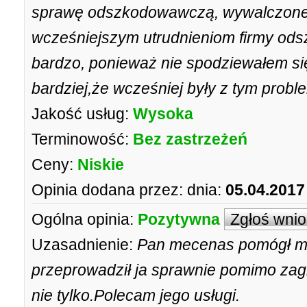
sprawę odszkodowawczą, wywalczon
wcześniejszym utrudnieniom firmy od
bardzo, ponieważ nie spodziewałem się
bardziej,że wcześniej były z tym probl
Jakość usług:
Wysoka
Terminowość:
Bez zastrzeżeń
Ceny:
Niskie
Opinia dodana przez:
dnia:
05.04.2017
Ogólna opinia:
Pozytywna
Zgłoś wni
Uzasadnienie:
Pan mecenas pomógł mi
przeprowadził ja sprawnie pomimo zagm
nie tylko.Polecam jego usługi.