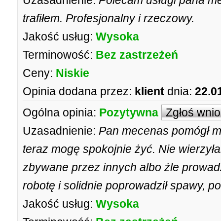
Uzasadnienie:
Polecam usługi pana me
trafiłem. Profesjonalny i rzeczowy.
Jakość usług:
Wysoka
Terminowość:
Bez zastrzeżeń
Ceny:
Niskie
Opinia dodana przez:
klient
dnia:
22.0
Ogólna opinia:
Pozytywna
Zgłoś wni
Uzasadnienie:
Pan mecenas pomógł mi i
teraz mogę spokojnie żyć. Nie wierzył
zbywane przez innych albo źle prowad
robotę i solidnie poprowadził spawy, p
Jakość usług:
Wysoka