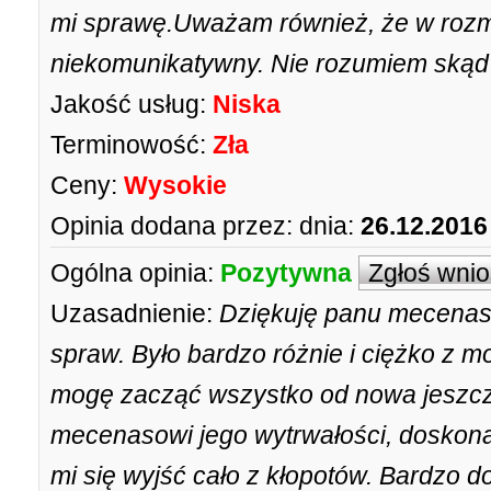
mi sprawę.Uważam również, że w rozmo
niekomunikatywny. Nie rozumiem skąd t
Jakość usług:
Niska
Terminowość:
Zła
Ceny:
Wysokie
Opinia dodana przez:
dnia:
26.12.2016
Ogólna opinia:
Pozytywna
Zgłoś wni
Uzasadnienie:
Dziękuję panu mecenas
spraw. Było bardzo różnie i ciężko z m
mogę zacząć wszystko od nowa jeszcze
mecenasowi jego wytrwałości, doskona
mi się wyjść cało z kłopotów. Bardzo dob