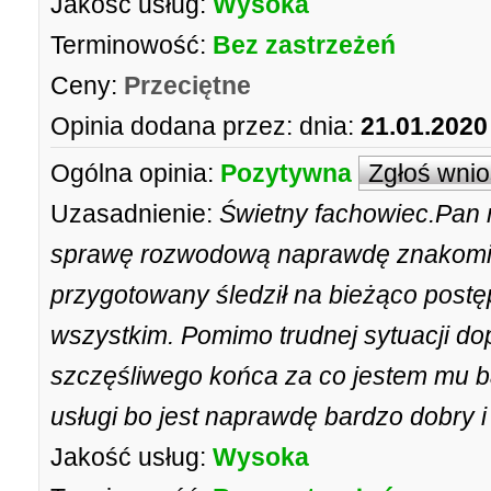
Jakość usług:
Wysoka
Terminowość:
Bez zastrzeżeń
Ceny:
Przeciętne
Opinia dodana przez:
dnia:
21.01.2020
Ogólna opinia:
Pozytywna
Zgłoś wni
Uzasadnienie:
Świetny fachowiec.Pan
sprawę rozwodową naprawdę znakomic
przygotowany śledził na bieżąco postę
wszystkim. Pomimo trudnej sytuacji d
szczęśliwego końca za co jestem mu 
usługi bo jest naprawdę bardzo dobry i
Jakość usług:
Wysoka