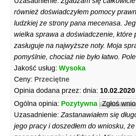
Uzasadnienie:
Zgadzam się całkowicie 
również doświadczyłem pomocy prawne
ludzkiej ze strony pana mecenasa. Jeg
wielka sprawa a doświadczenie, któr
zasługuje na najwyższe noty. Moja spr
pomyślnie, chociaż nie było łatwo. Po
Jakość usług:
Wysoka
Ceny:
Przeciętne
Opinia dodana przez:
dnia:
10.02.2020
Ogólna opinia:
Pozytywna
Zgłoś wni
Uzasadnienie:
Zastanawiałem się dług
jego pracy i doszedłem do wniosku, że