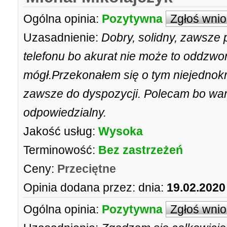
Ogólna opinia:
Pozytywna
Zgłoś wni
Uzasadnienie:
Dobry, solidny, zawsze p
telefonu bo akurat nie może to oddzwon
mógł.Przekonałem się o tym niejednokr
zawsze do dyspozycji. Polecam bo wart
odpowiedzialny.
Jakość usług:
Wysoka
Terminowość:
Bez zastrzeżeń
Ceny:
Przeciętne
Opinia dodana przez:
dnia:
19.02.2020
Ogólna opinia:
Pozytywna
Zgłoś wni