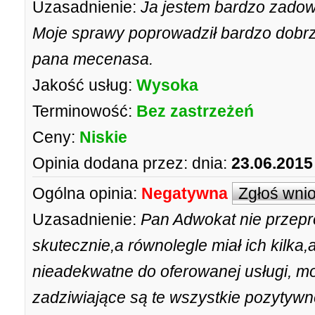
Uzasadnienie:
Ja jestem bardzo zado
Moje sprawy poprowadził bardzo dobrze
pana mecenasa.
Jakość usług:
Wysoka
Terminowość:
Bez zastrzeżeń
Ceny:
Niskie
Opinia dodana przez:
dnia:
23.06.2015
Ogólna opinia:
Negatywna
Zgłoś wni
Uzasadnienie:
Pan Adwokat nie przepr
skutecznie,a równolegle miał ich kilka
nieadekwatne do oferowanej usługi, m
zadziwiające są te wszystkie pozytywn