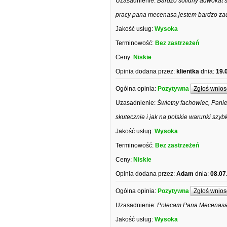
Uzasadnienie:
Bardzo solidny adwokat st
pracy pana mecenasa jestem bardzo za
Jakość usług:
Wysoka
Terminowość:
Bez zastrzeżeń
Ceny:
Niskie
Opinia dodana przez:
klientka
dnia:
19.
Ogólna opinia:
Pozytywna
Zgłoś wnios
Uzasadnienie:
Świetny fachowiec, Panie
skutecznie i jak na polskie warunki szyb
Jakość usług:
Wysoka
Terminowość:
Bez zastrzeżeń
Ceny:
Niskie
Opinia dodana przez:
Adam
dnia:
08.07
Ogólna opinia:
Pozytywna
Zgłoś wnios
Uzasadnienie:
Polecam Pana Mecenasa! 
Jakość usług:
Wysoka