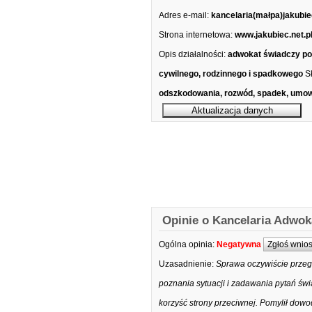
Adres e-mail:
kancelaria(małpa)jakubiec
Strona internetowa:
www.jakubiec.net.p
Opis działalności:
adwokat świadczy po
cywilnego, rodzinnego i spadkowego
S
odszkodowania, rozwód, spadek, umow
Opinie o Kancelaria Adwok
Ogólna opinia:
Negatywna
Zgłoś wnio
Uzasadnienie:
Sprawa oczywiście przegr
poznania sytuacji i zadawania pytań świ
korzyść strony przeciwnej. Pomylił dowod