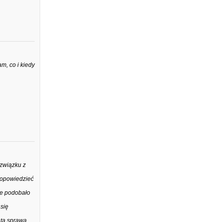
m, co i kiedy
 związku z
o opowiedzieć
le podobało
 się
 tą sprawą.