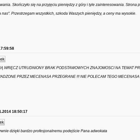
ia. Skończyło się na przyjęciu pieniędzy z góry i tyle zainteresowania. Strona 
ła nas". Przestrzegam wszystkich, szkoda Waszych pieniędzy, a ceny ma wysokie.
17:59:58
sek
NĄ WRĘCZ UTRUDNIONY BRAK PODSTAWOWYCH ZNAJOMOSCI NA TEMAT P
ADZONE PRZEZ MECENASA PRZEGRANE !!! NIE POLECAM TEGO MECENASA
1.2014 18:50:17
ek
wnie dzięki bardzo profesjonalnemu podejście Pana adwokata