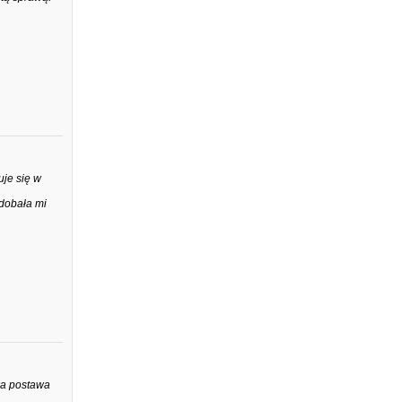
uje się w
odobała mi
ka postawa