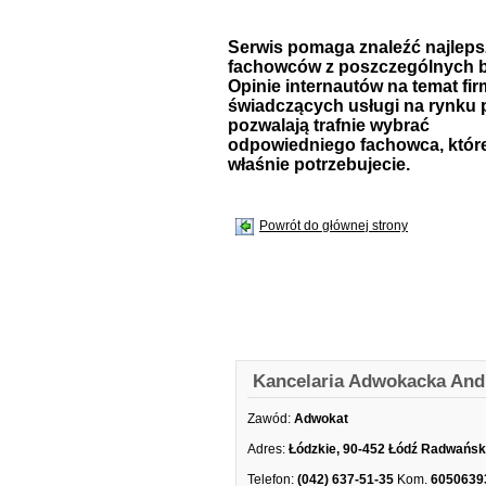
Serwis pomaga znaleźć najlep
fachowców z poszczególnych b
Opinie internautów na temat fir
świadczących usługi na rynku 
pozwalają trafnie wybrać
odpowiedniego fachowca, któr
właśnie potrzebujecie.
Powrót do głównej strony
Kancelaria Adwokacka And
Zawód:
Adwokat
Adres:
Łódzkie, 90-452 Łódź Radwańsk
Telefon:
(042) 637-51-35
Kom.
6050639