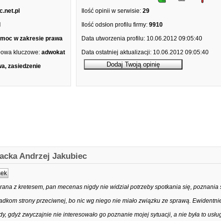
.net.pl
Ilość opinii w serwisie:
29
l
Ilość odsłon profilu firmy:
9910
moc w zakresie prawa
Data utworzenia profilu:
10.06.2012 09:05:40
łowa kluczowe:
adwokat
Data ostatniej aktualizacji:
10.06.2012 09:05:40
a, zasiedzenie
acka Andrzej Jakubiec
sek
ana z kretesem, pan mecenas nigdy nie widział potrzeby spotkania się, poznania 
adkom strony przeciwnej, bo nic wg niego nie miało związku ze sprawą. Ewidentnie
y, gdyż zwyczajnie nie interesowało go poznanie mojej sytuacji, a nie była to usłu