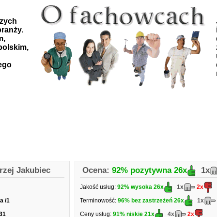
szych
ranży.
m,
polskim,
ego
rzej Jakubiec
Ocena:
92% pozytywna
26x
1x
Jakość usług:
92% wysoka
26x
1x
2x
a /1
Terminowość:
96% bez zastrzeżeń
26x
1x
31
Ceny usług:
91% niskie
21x
4x
2x