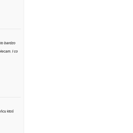
 to bardzo
olecam. I co
ońcu ktoś