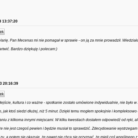
3 13:37:20
ek
arię. Pan Mecenas mi nie pomagał w sprawie - on ją za mnie prowadził. Wiedziała
rtwić. Bardzo dziękuję i polecam:)
3 20:16:39
ek
ejście, kultura i co ważne - spotkanie zostało umówione indywidualnie, nie było w
zywo, jak ktoś siedzi dłużej, niż 5 minut. Dzięki temu mogłem spokojnie i kompleksow
aniu z kilkoma innymi miejscami. W kilku kwestiach dostałem odpowiedź od ręki, a
że nie jest czegoś pewien i będzie musiał to sprawdzić. Zdecydowanie wystrzegam
zu, a potem się okazuje, że nawet nie chcą się przyznać, że mieli coś wspólnego z