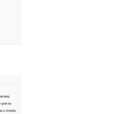
sprawy,
 grał na
ga z Urzędu.