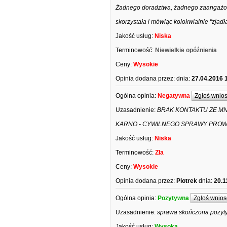
Żadnego doradztwa, żadnego zaangażowan
skorzystała i mówiąc kolokwialnie "zjad
Jakość usług:
Niska
Terminowość:
Niewielkie opóźnienia
Ceny:
Wysokie
Opinia dodana przez:
dnia:
27.04.2016 
Ogólna opinia:
Negatywna
Zgłoś wnio
Uzasadnienie:
BRAK KONTAKTU ZE M
KARNO - CYWILNEGO SPRAWY PROW
Jakość usług:
Niska
Terminowość:
Zła
Ceny:
Wysokie
Opinia dodana przez:
Piotrek
dnia:
20.1
Ogólna opinia:
Pozytywna
Zgłoś wnios
Uzasadnienie:
sprawa skończona pozyty
Jakość usług:
Wysoka