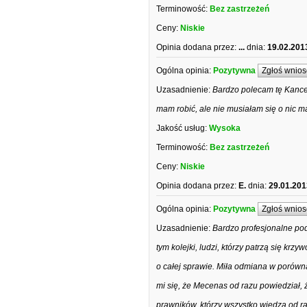
Terminowość:
Bez zastrzeżeń
Ceny:
Niskie
Opinia dodana przez:
...
dnia:
19.02.201
Ogólna opinia:
Pozytywna
Zgłoś wnios
Uzasadnienie:
Bardzo polecam tę Kancel
mam robić, ale nie musiałam się o nic ma
Jakość usług:
Wysoka
Terminowość:
Bez zastrzeżeń
Ceny:
Niskie
Opinia dodana przez:
E.
dnia:
29.01.201
Ogólna opinia:
Pozytywna
Zgłoś wnios
Uzasadnienie:
Bardzo profesjonalne pod
tym kolejki, ludzi, którzy patrzą się kr
o całej sprawie. Miła odmiana w porówn
mi się, że Mecenas od razu powiedział, 
prawników, którzy wszystko wiedzą od ra