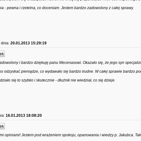
ia - pewna i rzetelna, co doceniam. Jestem bardzo zadowolony z całej sprawy.
dnia:
20.01.2013 15:29:19
ek
owolony i bardzo dziękuję panu Mecenasowi. Okazało się, że jego syn specjaliz
o odzyskać pieniądze, co wydawało się bardzo trudne. W całej sprawie bardzo p
iało się to szybko i skutecznie - dłużnik nie wiedział, co się dzieje.
ia:
16.01.2013 18:08:20
ek
mi opiniami! Jestem pod wrażeniem spokoju, opanowania i wiedzy p. Jakubca. Ta