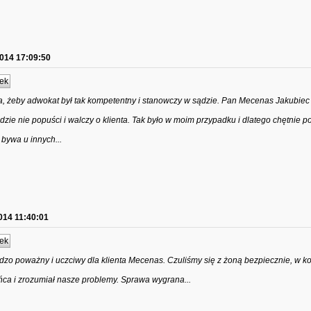
2014 17:09:50
ek
za, żeby adwokat był tak kompetentny i stanowczy w sądzie. Pan Mecenas Jakubiec
ądzie nie popuści i walczy o klienta. Tak było w moim przypadku i dlatego chętnie p
 bywa u innych...
014 11:40:01
ek
dzo poważny i uczciwy dla klienta Mecenas. Czuliśmy się z żoną bezpiecznie, w k
ńca i zrozumiał nasze problemy. Sprawa wygrana...