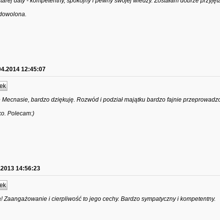
arej daty - kompetentny, spokojny i pewny swojej wiedzy. Zostałam dobrze przyjęta,
dowolona.
04.2014 12:45:07
ek
 Mecnasie, bardzo dziękuję. Rozwód i podział majątku bardzo fajnie przeprowadz
ko. Polecam:)
.2013 14:56:23
ek
Zaangażowanie i cierpliwość to jego cechy. Bardzo sympatyczny i kompetentny.