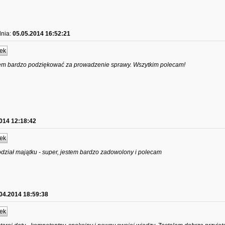
dnia:
05.05.2014 16:52:21
ek
em bardzo podziękować za prowadzenie sprawy. Wszytkim polecam!
014 12:18:42
ek
podział majątku - super, jestem bardzo zadowolony i polecam
04.2014 18:59:38
ek