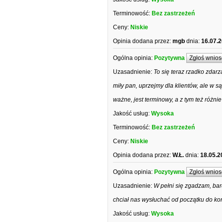
Terminowość:
Bez zastrzeżeń
Ceny:
Niskie
Opinia dodana przez:
mgb
dnia:
16.07.
Ogólna opinia:
Pozytywna
Zgłoś wnios
Uzasadnienie:
To się teraz rzadko zdar
miły pan, uprzejmy dla klientów, ale w s
ważne, jest terminowy, a z tym też różnie
Jakość usług:
Wysoka
Terminowość:
Bez zastrzeżeń
Ceny:
Niskie
Opinia dodana przez:
W.Ł.
dnia:
18.05.2
Ogólna opinia:
Pozytywna
Zgłoś wnios
Uzasadnienie:
W pełni się zgadzam, bar
chciał nas wysłuchać od początku do ko
Jakość usług:
Wysoka