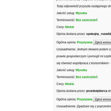
Tutaj odpowiedź przyszła następnego dn
Jakość usług:
Wysoka
Terminowość:
Bez zastrzeżeń
Ceny:
Niskie
Opinia dodana przez:
spokojny_rozwód
Ogólna opinia:
Pozytywna
Zgłoś wnios
Uzasadnienie:
Jednym słowem jestem zad
prawie gospodarczym i pomogli mi szybk
się również współpraca z komornikiem - dz
Jakość usług:
Wysoka
Terminowość:
Bez zastrzeżeń
Ceny:
Niskie
Opinia dodana przez:
przedsiębiorca
dn
Ogólna opinia:
Pozytywna
Zgłoś wnios
Uzasadnienie:
Zgadzam się z poprzedni