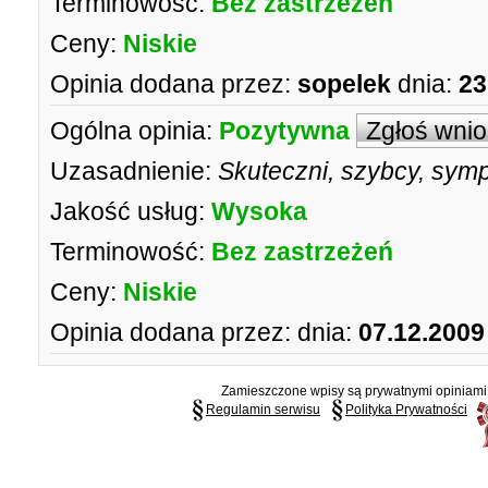
Terminowość:
Bez zastrzeżeń
Ceny:
Niskie
Opinia dodana przez:
sopelek
dnia:
23
Ogólna opinia:
Pozytywna
Zgłoś wni
Uzasadnienie:
Skuteczni, szybcy, symp
Jakość usług:
Wysoka
Terminowość:
Bez zastrzeżeń
Ceny:
Niskie
Opinia dodana przez:
dnia:
07.12.2009
Zamieszczone wpisy są prywatnymi opiniami g
Regulamin serwisu
Polityka Prywatności