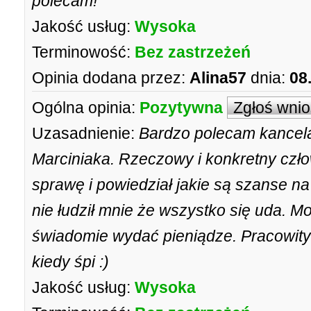
polecam!
Jakość usług:
Wysoka
Terminowość:
Bez zastrzeżeń
Opinia dodana przez:
Alina57
dnia:
08
Ogólna opinia:
Pozytywna
Zgłoś wni
Uzasadnienie:
Bardzo polecam kancel
Marciniaka. Rzeczowy i konkretny człow
sprawę i powiedział jakie są szanse na
nie łudził mnie że wszystko się uda. 
świadomie wydać pieniądze. Pracowity
kiedy śpi :)
Jakość usług:
Wysoka