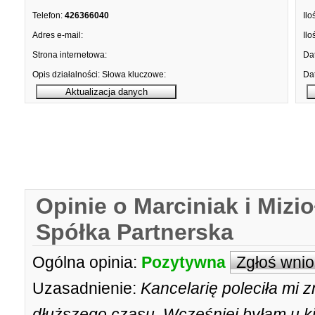
Telefon:
426366040
Ilo
Adres e-mail:
Ilo
Strona internetowa:
Dat
Opis działalności:
Słowa kluczowe:
Dat
Opinie o Marciniak i Mizi
Spółka Partnerska
Ogólna opinia:
Pozytywna
Zgłoś wni
Uzasadnienie:
Kancelarię poleciła mi z
dłuższego czasu. Wcześniej byłam u kil