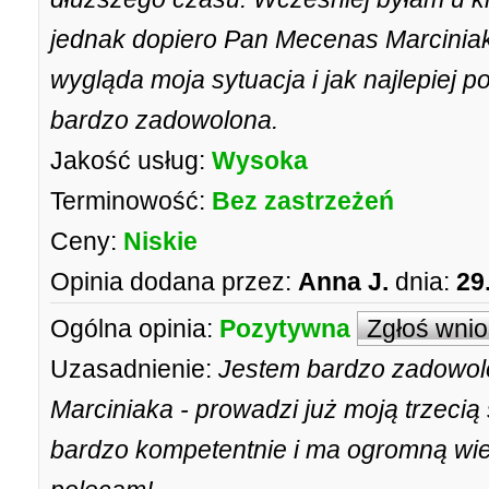
jednak dopiero Pan Mecenas Marciniak 
wygląda moja sytuacja i jak najlepiej
bardzo zadowolona.
Jakość usług:
Wysoka
Terminowość:
Bez zastrzeżeń
Ceny:
Niskie
Opinia dodana przez:
Anna J.
dnia:
29
Ogólna opinia:
Pozytywna
Zgłoś wni
Uzasadnienie:
Jestem bardzo zadowol
Marciniaka - prowadzi już moją trzeci
bardzo kompetentnie i ma ogromną wi