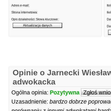
Adres e-mail:
Ilo
Strona internetowa:
Ilo
Opis działalności:
Słowa kluczowe:
Dat
Dat
Opinie o Jarnecki Wiesław
adwokacka
Ogólna opinia:
Pozytywna
Zgłoś wni
Uzasadnienie:
bardzo dobrze poprowad
porównaniu z innymi adwokatami bard