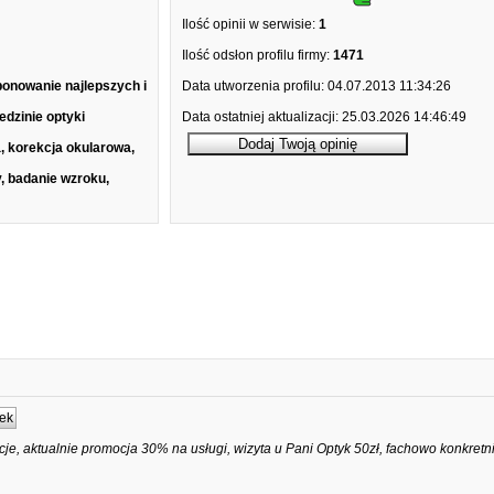
Ilość opinii w serwisie:
1
Ilość odsłon profilu firmy:
1471
ponowanie najlepszych i
Data utworzenia profilu:
04.07.2013 11:34:26
dzinie optyki
Data ostatniej aktualizacji:
25.03.2026 14:46:49
a, korekcja okularowa,
, badanie wzroku,
ek
cje, aktualnie promocja 30% na usługi, wizyta u Pani Optyk 50zł, fachowo konkretn