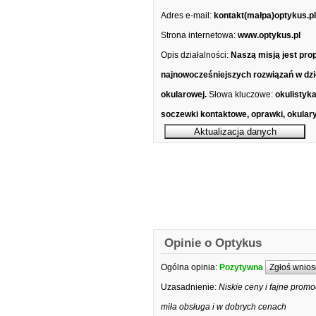
Adres e-mail:
kontakt(małpa)optykus.pl
Strona internetowa:
www.optykus.pl
Opis działalności:
Naszą misją jest pro
najnowocześniejszych rozwiązań w dzie
okularowej.
Słowa kluczowe:
okulistyk
soczewki kontaktowe, oprawki, okulary
Opinie o Optykus
Ogólna opinia:
Pozytywna
Zgłoś wnios
Uzasadnienie:
Niskie ceny i fajne promo
miła obsługa i w dobrych cenach