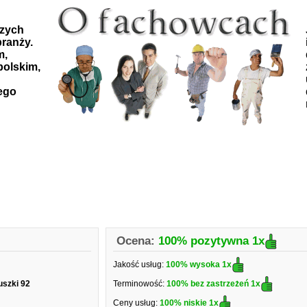
szych
ranży.
m,
polskim,
ego
Ocena:
100% pozytywna
1x
Jakość usług:
100% wysoka
1x
uszki 92
Terminowość:
100% bez zastrzeżeń
1x
Ceny usług:
100% niskie
1x