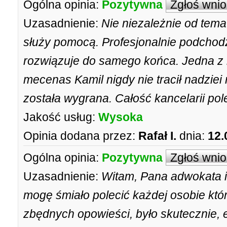
Ogólna opinia:
Pozytywna
Zgłoś wni
Uzasadnienie:
Nie niezależnie od tem
służy pomocą. Profesjonalnie podchod
rozwiązuje do samego końca. Jedna z m
mecenas Kamil nigdy nie tracił nadziei
została wygrana. Całość kancelarii po
Jakość usług:
Wysoka
Opinia dodana przez:
Rafał I.
dnia:
12.
Ogólna opinia:
Pozytywna
Zgłoś wni
Uzasadnienie:
Witam, Pana adwokata i
mogę śmiało polecić każdej osobie któ
zbędnych opowieści, było skutecznie,