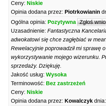
Ceny:
Niskie
Opinia dodana przez:
Piotrkowianin
d
Ogólna opinia:
Pozytywna
Zgłoś wni
Uzasadnienie:
Fantastyczna Kancelari
adwokatowi się chce zagłębiać w mean
Rewelacyjnie poprowadził mi sprawę o
wykorzystywanie mojego wizerunku. Prz
sprzedaży. Dziękuję.
Jakość usług:
Wysoka
Terminowość:
Bez zastrzeżeń
Ceny:
Niskie
Opinia dodana przez:
Kowalczyk
dnia: