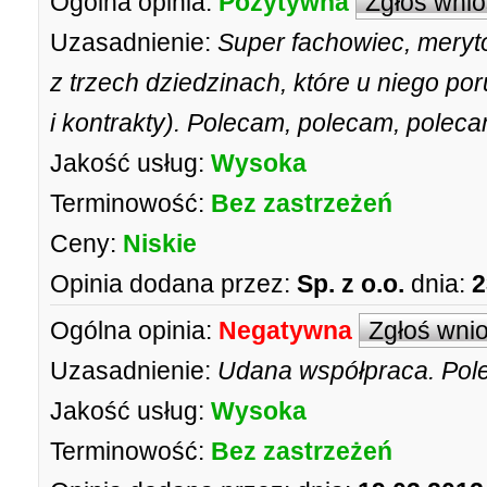
Ogólna opinia:
Pozytywna
Zgłoś wni
Uzasadnienie:
Super fachowiec, meryto
z trzech dziedzinach, które u niego po
i kontrakty). Polecam, polecam, polec
Jakość usług:
Wysoka
Terminowość:
Bez zastrzeżeń
Ceny:
Niskie
Opinia dodana przez:
Sp. z o.o.
dnia:
2
Ogólna opinia:
Negatywna
Zgłoś wni
Uzasadnienie:
Udana współpraca. Pol
Jakość usług:
Wysoka
Terminowość:
Bez zastrzeżeń