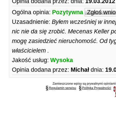
Opinia dodana przez:
dnia:
19.03.2012
Ogólna opinia:
Pozytywna
Zgłoś wni
Uzasadnienie:
Byłem wcześniej w innej
nic nie da się zrobić. Mecenas Keller p
mogę zasiedzieć nieruchomość. Od tygo
właścicielem .
Jakość usług:
Wysoka
Opinia dodana przez:
Michał
dnia:
19.
Zamieszczone wpisy są prywatnymi opiniami g
Regulamin serwisu
Polityka Prywatności