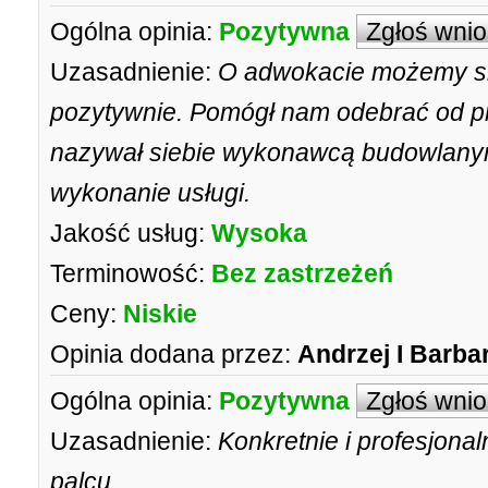
Ogólna opinia:
Pozytywna
Zgłoś wni
Uzasadnienie:
O adwokacie możemy si
pozytywnie. Pomógł nam odebrać od pr
nazywał siebie wykonawcą budowlanym
wykonanie usługi.
Jakość usług:
Wysoka
Terminowość:
Bez zastrzeżeń
Ceny:
Niskie
Opinia dodana przez:
Andrzej I Barba
Ogólna opinia:
Pozytywna
Zgłoś wni
Uzasadnienie:
Konkretnie i profesjona
palcu.