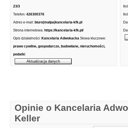
23/3
Ilo
Telefon:
426300376
Ilo
Adres e-mail:
biuro(małpa)kancelaria-kfk.pl
Dat
Strona internetowa:
https://kancelaria-kfk.pl/
Dat
Opis działalności:
Kancelaria Adwokacka
Słowa kluczowe:
prawo cywilne, gospodarcze, budowlane, nieruchomości,
podatki
Opinie o Kancelaria Adwo
Keller